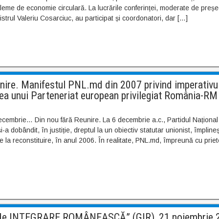
bleme de economie circulară. La lucrările conferinței, moderate de preșe
strul Valeriu Cosarciuc, au participat și coordonatori, dar […]
ire. Manifestul PNL.md din 2007 privind imperativu
area unui Parteneriat european privilegiat România-RM
cembrie… Din nou fără Reunire. La 6 decembrie a.c., Partidul Național 
i-a dobândit, în justiție, dreptul la un obiectiv statutar unionist, împline
de la reconstituire, în anul 2006. În realitate, PNL.md, împreună cu priet
e INTEGRARE ROMÂNEASCĂ” (GIR), 21 noiembrie 