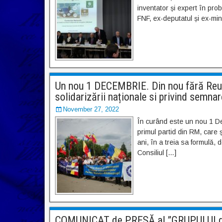
inventator și expert în pro
FNF, ex-deputatul și ex-mini
Un nou 1 DECEMBRIE. Din nou fără Reun
solidarizării naționale si privind semn
November 27, 2022
În curând este un nou 1 De
primul partid din RM, care ș
ani, în a treia sa formulă, 
Consiliul […]
COMUNICAT de PRESĂ al ”GRUPULUI d