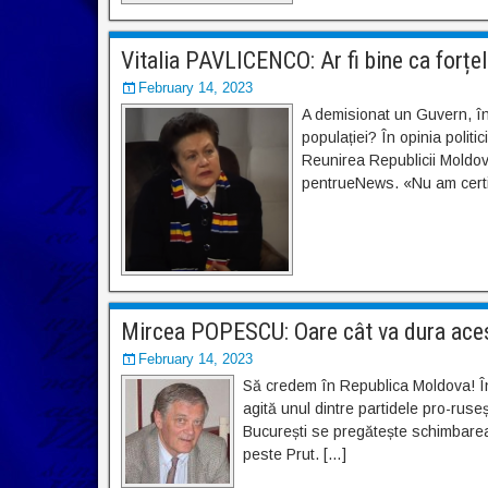
Vitalia PAVLICENCO: Ar fi bine ca forțe
February 14, 2023
A demisionat un Guvern, în
populației? În opinia politi
Reunirea Republicii Moldova
pentrueNews. «Nu am certit
Mircea POPESCU: Oare cât va dura aces
February 14, 2023
Să credem în Republica Moldova! În
agită unul dintre partidele pro-ruse
București se pregătește schimbarea
peste Prut. […]