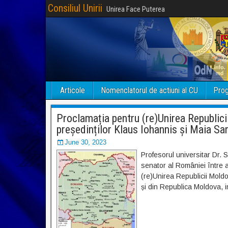
Consiliul Unirii
Unirea Face Puterea
Articole
Nomenclatorul de actiuni al CU
Prog
Proclamația pentru (re)Unirea Republici
președinților Klaus Iohannis și Maia Sa
June 30, 2023
Profesorul universitar Dr. S
senator al României între 
(re)Unirea Republicii Moldo
și din Republica Moldova, i