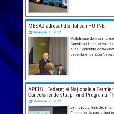
MESAJ adresat dlui Iuliean HORNEȚ
December 11, 2022
Multstimate domnule Iuliea
Consiliului Unirii, și Valer
după Conferința desfășurat
decembrie, de Ziua Naționa
APELUL Federației Naționale a Fermieri
Cancelariei de stat privind Programul 
December 11, 2022
La începutul lunii decembri
Fermierilor, la care a fost