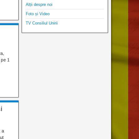
Alții despre noi
Foto și Video
TV Consiliul Unirii
va,
 pe 1
i
ă a
ut