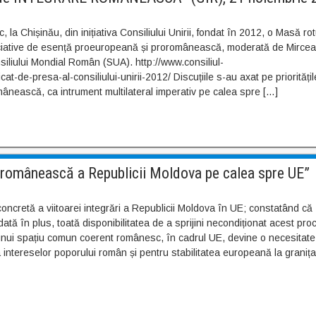
, la Chișinău, din inițiativa Consiliului Unirii, fondat în 2012, o Masă r
asociative de esență proeuropeană și proromânească, moderată de Mircea
iliului Mondial Român (SUA). http://www.consiliul-
at-de-presa-al-consiliului-unirii-2012/ Discuțiile s-au axat pe prioritățil
mânească, ca intrument multilateral imperativ pe calea spre […]
românească a Republicii Moldova pe calea spre UE”
oncretă a viitoarei integrări a Republicii Moldova în UE; constatând că
ată în plus, toată disponibilitatea de a sprijini necondiționat acest pro
nui spațiu comun coerent românesc, în cadrul UE, devine o necesitate
 intereselor poporului român și pentru stabilitatea europeană la granița