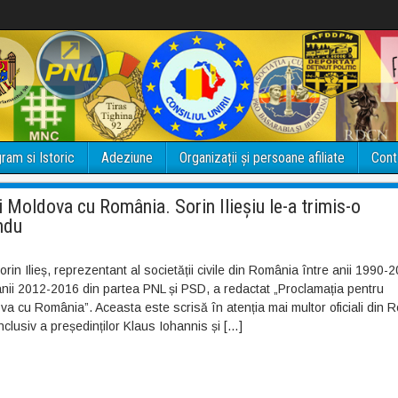
ram si Istoric
Adeziune
Organizații și persoane afiliate
Cont
i Moldova cu România. Sorin Ilieșiu le-a trimis-o
ndu
orin Ilieș, reprezentant al societății civile din România între anii 1990-2
anii 2012-2016 din partea PNL și PSD, a redactat „Proclamația pentru
va cu România”. Aceasta este scrisă în atenția mai multor oficiali din 
nclusiv a președinților Klaus Iohannis și […]