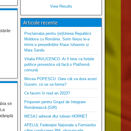
View Results
Articole recente
tările
Proclamația pentru (re)Unirea Republicii
Moldova cu România. Sorin Ilieșiu le-a
trimis-o președinților Klaus Iohannis și
Maia Sandu
Vitalia PAVLICENCO: Ar fi bine ca forțele
politice provestice să facă o Platformă
comună
Mircea POPESCU: Oare cât va dura acest
Guvern, ce se va forma?
Ce facem în noul an 2023?
Propuneri pentru Grupul de Integrare
abia se
Românească (GIR)
 La
ntâmplă
MESAJ adresat dlui Iuliean HORNEȚ
APELUL Federației Naționale a Fermierilor
către conducerea RM, răspunsurile