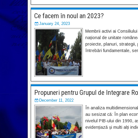
Ce facem în noul an 2023?
January 24, 2023
Membrii activi ai Consiliului 
național de unitate românea
proiecte, planuri, strategi
întrebări fundamentale, se
Propuneri pentru Grupul de Integrare 
December 11, 2022
În analiza multidimensional
au sesizat că: În plan eco
nivelul PIB-ului din 1990, 
evidențiază și multi alți in