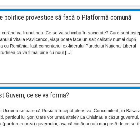
le politice provestice să facă o Platformă comună
 curând va fi unul nou. Ce se va schimba în societate? Care sunt aștep
cianului Vitalia Pavlicenco, viața poate face un salt calitativ numai după
 cu România. Iată comentariul ex-liderului Partidului Național Liberal
udinea că va fi mai bine cu noul […]
t Guvern, ce se va forma?
 Ucraina se pare că Rusia a început ofensiva. Concomitent, în Basar
ști, partidul lui Șor. Oare vor urma altele? La Chișinău a căzut guvernul.
 (pardon, rotirea) guvernului, așa că nimănui nu-i mai pasă de ce se î