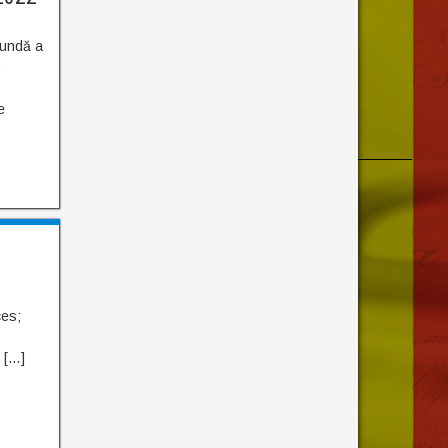
otundă a
e
ces;
 […]