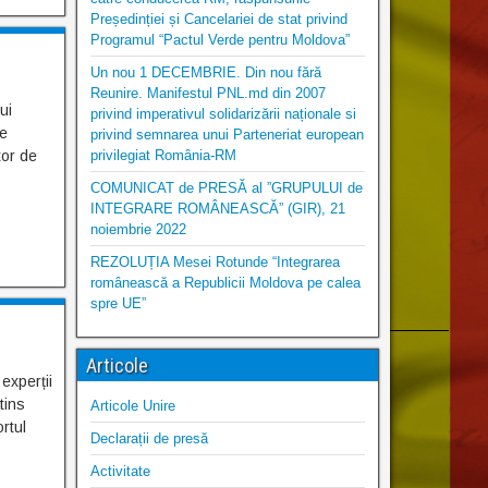
Președinției și Cancelariei de stat privind
Programul “Pactul Verde pentru Moldova”
Un nou 1 DECEMBRIE. Din nou fără
Reunire. Manifestul PNL.md din 2007
ui
privind imperativul solidarizării naționale si
te
privind semnarea unui Parteneriat european
tor de
privilegiat România-RM
COMUNICAT de PRESĂ al ”GRUPULUI de
INTEGRARE ROMÂNEASCĂ” (GIR), 21
noiembrie 2022
REZOLUȚIA Mesei Rotunde “Integrarea
românească a Republicii Moldova pe calea
spre UE”
Articole
experții
tins
Articole Unire
rtul
Declarații de presă
Activitate