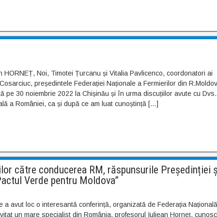
n HORNEȚ, Noi, Timotei Țurcanu și Vitalia Pavlicenco, coordonatori ai
iu Cosarciuc, președintele Federației Naționale a Fermierilor din R.Moldo
ă pe 30 noiembrie 2022 la Chișinău și în urma discuțiilor avute cu Dvs.
lă a României, ca și după ce am luat cunoștință […]
lor către conducerea RM, răspunsurile Președinției ș
“Pactul Verde pentru Moldova”
e a avut loc o interesantă conferință, organizată de Federația Național
 invitat un mare specialist din România, profesorul Iuliean Horneț, cunosc