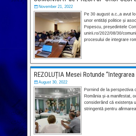
November 21, 2022
Pe 30 august a.c.,a avut loc
unor entități politice și 
Popescu, președintele Cons
unirii.ro/2022/08/30/comunic
procesului de integrare ro
REZOLUȚIA Mesei Rotunde “Integrarea 
August 30, 2022
Pornind de la perspectiva c
România și-a manifestat, od
considerând că existența u
stringentă pentru afirmarea