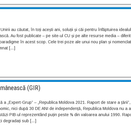
Unirii au căutat, în toți acești ani, soluții și căi pentru înfăptuirea idealul
scă. Au fost publicate – pe site-ul CU și pe alte resurse media – diferi
i, paradigme în acest scop. Cele trei poze ale unui nou plan și nomencla
mnat […]
Românească (GIR)
ă a „Expert-Grup” – „Republica Moldova 2021. Raport de stare a țării”, 
nomic, nici după 30 DE ANI de independență, Republica Moldova nu a a
astăzi PIB-ul reprezentând puțin peste ¾ din valoarea anului 1990. Rapo
dici degradați sub […]