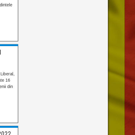
dintele
l
Liberal,
ște 16
enii din
2022