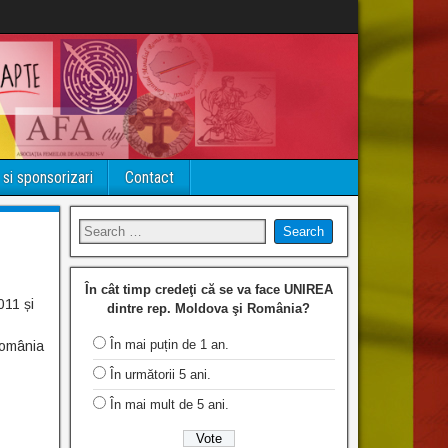
 si sponsorizari
Contact
În cât timp credeţi că se va face UNIREA
011 și
dintre rep. Moldova şi România?
În mai puțin de 1 an.
România
În următorii 5 ani.
În mai mult de 5 ani.