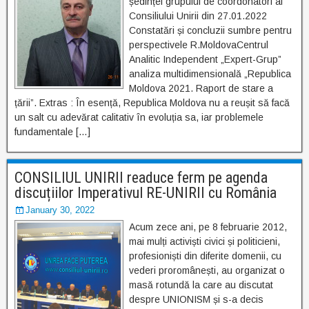
ședinței grupului de coordonatori ai
Consiliului Unirii din 27.01.2022
Constatări și concluzii sumbre pentru
perspectivele R.MoldovaCentrul
Analitic Independent „Expert-Grup”
analiza multidimensională „Republica
Moldova 2021. Raport de stare a
țării”. Extras : În esență, Republica Moldova nu a reușit să facă
un salt cu adevărat calitativ în evoluția sa, iar problemele
fundamentale […]
CONSILIUL UNIRII readuce ferm pe agenda
discuțiilor Imperativul RE-UNIRII cu România
January 30, 2022
Acum zece ani, pe 8 februarie 2012,
mai mulți activiști civici și politicieni,
profesioniști din diferite domenii, cu
vederi proromânești, au organizat o
masă rotundă la care au discutat
despre UNIONISM și s-a decis