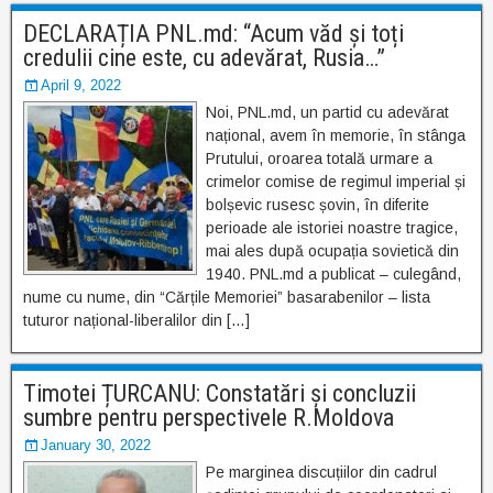
DECLARAȚIA PNL.md: “Acum văd și toți
credulii cine este, cu adevărat, Rusia…”
April 9, 2022
Noi, PNL.md, un partid cu adevărat
național, avem în memorie, în stânga
Prutului, oroarea totală urmare a
crimelor comise de regimul imperial și
bolșevic rusesc șovin, în diferite
perioade ale istoriei noastre tragice,
mai ales după ocupația sovietică din
1940. PNL.md a publicat – culegând,
nume cu nume, din “Cărțile Memoriei” basarabenilor – lista
tuturor național-liberalilor din […]
Timotei ȚURCANU: Constatări și concluzii
sumbre pentru perspectivele R.Moldova
January 30, 2022
Pe marginea discuțiilor din cadrul