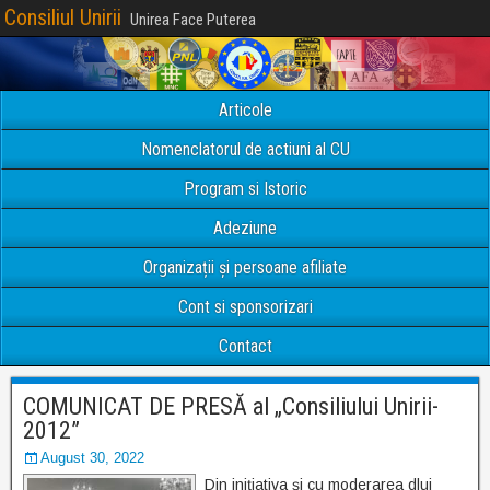
Consiliul Unirii
Unirea Face Puterea
Articole
Nomenclatorul de actiuni al CU
Program si Istoric
Adeziune
Organizații și persoane afiliate
Cont si sponsorizari
Contact
COMUNICAT DE PRESĂ al „Consiliului Unirii-
2012”
August 30, 2022
Din inițiativa și cu moderarea dlui