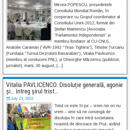
Mircea POPESCU, președintele
Consiliului Mondial Român, în
cooperare cu Grupul coordonator al
Consiliului Unirii-2012, format din
Ștefan Maimescu (Asociația
”Parlamentul Independenței” și
membru-fondator al CU-CNU),
Anatolie Caraman (”AVR-1992 ”Tiras-Tighina”), Timotei Țurcanu
(Fundația ”Turnul Dezrobirii Basarabiei”), Vitalia Pavlicenco
(membru al conducerii PNL), și Gheorghe Mârzencu (publicist,
jurnalist), marți, 30 august, […]
Vitalia PAVLICENCO: Disoluție generală, agonie
și… întreg șirul trist…
July 23, 2022
Totul ce este în jur – vrem noi ori nu
vrem – vine să ne convingă de
disoluția în care intră societatea
noastră de dincoace de Prut, având