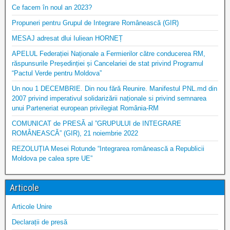
Ce facem în noul an 2023?
Propuneri pentru Grupul de Integrare Românească (GIR)
MESAJ adresat dlui Iuliean HORNEȚ
APELUL Federației Naționale a Fermierilor către conducerea RM,
răspunsurile Președinției și Cancelariei de stat privind Programul
“Pactul Verde pentru Moldova”
Un nou 1 DECEMBRIE. Din nou fără Reunire. Manifestul PNL.md din
2007 privind imperativul solidarizării naționale si privind semnarea
unui Parteneriat european privilegiat România-RM
COMUNICAT de PRESĂ al ”GRUPULUI de INTEGRARE
ROMÂNEASCĂ” (GIR), 21 noiembrie 2022
REZOLUȚIA Mesei Rotunde “Integrarea românească a Republicii
Moldova pe calea spre UE”
Articole
Articole Unire
Declarații de presă