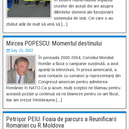
în vedere numeroasele impactul
crizelor din acești doi ani asupra
diferitelor domenii ale funcționării
sistemului de stat. Cei care s-au
zbătut atât de mult să vină să […]
Mircea POPESCU: Momentul destinului
July 23, 2022
În perioada 2000-2004, Consiliul Mondial
Român a făcut o campanie susținută, a avut
apariții la televiziuni, în presa americană, a
avut contacte cu senatori și reprezentanți din
Congresul american pentru admiterea
României în NATO.Ca și acum, mulți sceptici ne blamau pentru
această poziție și continuă să ne blameze pentru ce-am făcut,
dar am crezut întotdeauna […]
Petrișor PEIU: Foaia de parcurs a Reunificarii
Romaniei cu R.Moldova