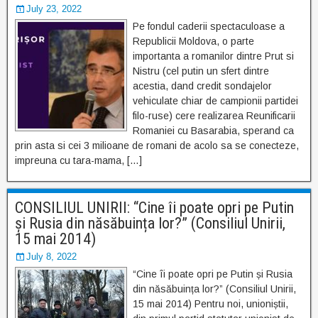
July 23, 2022
Pe fondul caderii spectaculoase a
Republicii Moldova, o parte
importanta a romanilor dintre Prut si
Nistru (cel putin un sfert dintre
acestia, dand credit sondajelor
vehiculate chiar de campionii partidei
filo-ruse) cere realizarea Reunificarii
Romaniei cu Basarabia, sperand ca
prin asta si cei 3 milioane de romani de acolo sa se conecteze,
impreuna cu tara-mama, […]
CONSILIUL UNIRII: “Cine îi poate opri pe Putin
și Rusia din năsăbuința lor?” (Consiliul Unirii,
15 mai 2014)
July 8, 2022
“Cine îi poate opri pe Putin și Rusia
din năsăbuința lor?” (Consiliul Unirii,
15 mai 2014) Pentru noi, unioniștii,