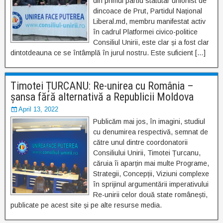
din primul partid statutar unionist de
dincoace de Prut, Partidul Național
Liberal.md, membru manifestat activ
în cadrul Platformei civico-politice
Consiliul Unirii, este clar și a fost clar
dintotdeauna ce se întâmplă în jurul nostru. Este suficient […]
Timotei ȚURCANU: Re-unirea cu România –
șansa fără alternativă a Republicii Moldova
April 13, 2022
Publicăm mai jos, în imagini, studiul
cu denumirea respectivă, semnat de
către unul dintre coordonatorii
Consiliului Unirii, Timotei Țurcanu,
căruia îi aparțin mai multe Programe,
Strategii, Concepții, Viziuni complexe
în sprijinul argumentării imperativului
Re-unirii celor două state românești,
publicate pe acest site și pe alte resurse media.