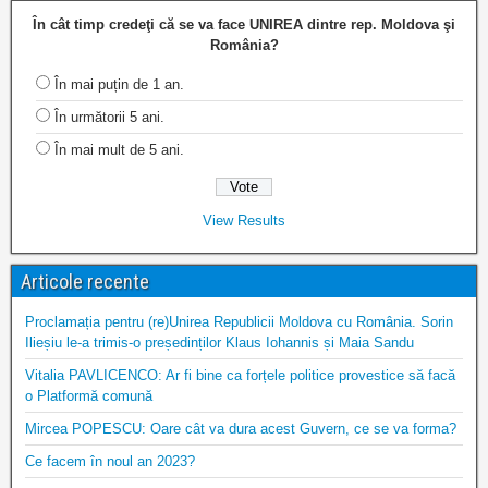
În cât timp credeţi că se va face UNIREA dintre rep. Moldova şi
România?
În mai puțin de 1 an.
În următorii 5 ani.
În mai mult de 5 ani.
View Results
Articole recente
Proclamația pentru (re)Unirea Republicii Moldova cu România. Sorin
Ilieșiu le-a trimis-o președinților Klaus Iohannis și Maia Sandu
Vitalia PAVLICENCO: Ar fi bine ca forțele politice provestice să facă
o Platformă comună
Mircea POPESCU: Oare cât va dura acest Guvern, ce se va forma?
Ce facem în noul an 2023?