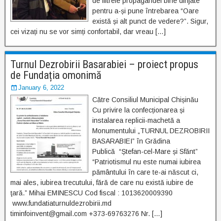
de filtrele propagandei bine dirijate
pentru a-și pune întrebarea “Oare
există și alt punct de vedere?”. Sigur,
cei vizați nu se vor simți confortabil, dar vreau […]
Turnul Dezrobirii Basarabiei – proiect propus
de Fundația omonimă
January 6, 2022
Către Consiliul Municipal Chișinău
Cu privire la confecționarea și
instalarea replicii-machetă a
Monumentului „TURNUL DEZROBIRII
BASARABIEI” în Grădina
Publică “Ștefan-cel-Mare și Sfănt”
“Patriotismul nu este numai iubirea
pământului în care te-ai născut ci,
mai ales, iubirea trecutului, fără de care nu există iubire de
ţară.” Mihai EMINESCU Cod fiscal : 1013620009390
www.fundatiaturnuldezrobirii.md
timinfoinvent@gmail.com +373-69763276 Nr. […]