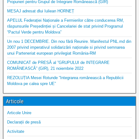
Propuneri pentru Grupul de Integrare Românească (GIR)
MESAJ adresat dlui Iuliean HORNEȚ
APELUL Federației Naționale a Fermierilor către conducerea RM,
răspunsurile Președinției și Cancelariei de stat privind Programul
“Pactul Verde pentru Moldova”
Un nou 1 DECEMBRIE. Din nou fără Reunire. Manifestul PNL.md din
2007 privind imperativul solidarizării naționale si privind semnarea
unui Parteneriat european privilegiat România-RM
COMUNICAT de PRESĂ al ”GRUPULUI de INTEGRARE
ROMÂNEASCĂ” (GIR), 21 noiembrie 2022
REZOLUȚIA Mesei Rotunde “Integrarea românească a Republicii
Moldova pe calea spre UE”
Articole
Articole Unire
Declarații de presă
Activitate