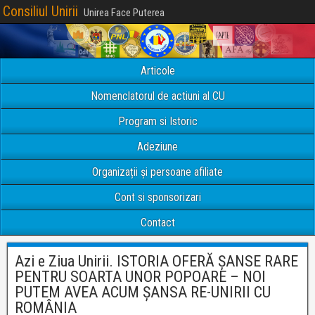
Consiliul Unirii
Unirea Face Puterea
Articole
Nomenclatorul de actiuni al CU
Program si Istoric
Adeziune
Organizații și persoane afiliate
Cont si sponsorizari
Contact
Azi e Ziua Unirii. ISTORIA OFERĂ ȘANSE RARE
PENTRU SOARTA UNOR POPOARE – NOI
PUTEM AVEA ACUM ȘANSA RE-UNIRII CU
ROMÂNIA