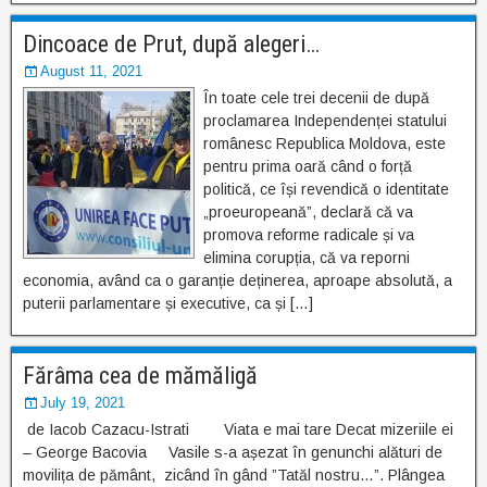
Dincoace de Prut, după alegeri…
August 11, 2021
În toate cele trei decenii de după
proclamarea Independenței statului
românesc Republica Moldova, este
pentru prima oară când o forță
politică, ce își revendică o identitate
„proeuropeană”, declară că va
promova reforme radicale și va
elimina corupția, că va reporni
economia, având ca o garanție deținerea, aproape absolută, a
puterii parlamentare și executive, ca și […]
Fărâma cea de mămăligă
July 19, 2021
de Iacob Cazacu-Istrati Viata e mai tare Decat mizeriile ei
– George Bacovia Vasile s-a așezat în genunchi alături de
movilița de pământ, zicând în gând ”Tatăl nostru…”. Plângea