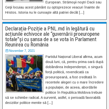
European. Strămoşii noştri Dacii sau
Geţii locuiau acest pământ cu optsprezece veacuri înainte de
Hristos. Istoria nu le cunoaşte altă patriei decât […]
Declarația-Poziție a PNL.md în legătură cu
acțiunile echivoce ale “guvernării proeuropene
totale”și cu șansa de a se vota în Parlament
Reunirea cu România
November 7, 2021
Partidul Național Liberal afirma, acum
două luni, că, pentru prima oară după
dobândirea Independenței, o singură
forță politică, revendicată ca
proeuropeană, a fost creditată în
recentele alegeri cu o mare încredere
a populației, de aceea, abordările
politice în Republica Moldova trebuie
să se schimbe radical. A survenit, astfel, o perioadă favorabilă
deciziilor politice menite să […]