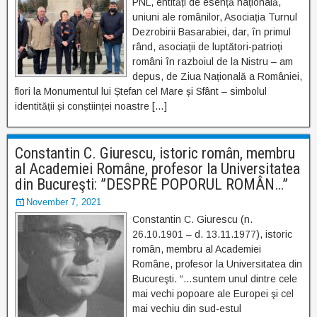
PNL, entități de esență națională,
uniuni ale românilor, Asociația Turnul
Dezrobirii Basarabiei, dar, în primul
rând, asociații de luptători-patrioți
români în razboiul de la Nistru – am
depus, de Ziua Națională a României,
flori la Monumentul lui Ștefan cel Mare și Sfânt – simbolul
identității și conștiinței noastre […]
Constantin C. Giurescu, istoric român, membru
al Academiei Române, profesor la Universitatea
din Bucureşti: ”DESPRE POPORUL ROMÂN…”
November 7, 2021
Constantin C. Giurescu (n.
26.10.1901 – d. 13.11.1977), istoric
român, membru al Academiei
Române, profesor la Universitatea din
Bucureşti. “…suntem unul dintre cele
mai vechi popoare ale Europei şi cel
mai vechiu din sud-estul