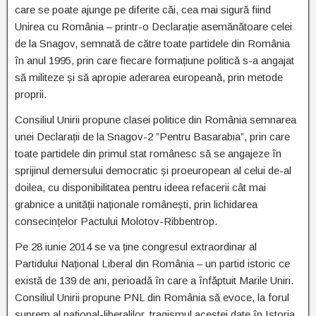
care se poate ajunge pe diferite căi, cea mai sigură fiind
Unirea cu România – printr-o Declarație asemănătoare celei
de la Snagov, semnată de către toate partidele din România
în anul 1995, prin care fiecare formațiune politică s-a angajat
să militeze și să apropie aderarea europeană, prin metode
proprii.
Consiliul Unirii propune clasei politice din România semnarea
unei Declarații de la Snagov-2 ”Pentru Basarabia”, prin care
toate partidele din primul stat românesc să se angajeze în
sprijinul demersului democratic și proeuropean al celui de-al
doilea, cu disponibilitatea pentru ideea refacerii cât mai
grabnice a unității naționale românești, prin lichidarea
consecințelor Pactului Molotov-Ribbentrop.
Pe 28 iunie 2014 se va ține congresul extraordinar al
Partidului Național Liberal din România – un partid istoric ce
există de 139 de ani, perioadă în care a înfăptuit Marile Uniri.
Consiliul Unirii propune PNL din România să evoce, la forul
suprem al național-liberalilor, tragismul acestei date în Istoria