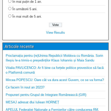
În mai puțin de 1 an.
În următorii 5 ani.
În mai mult de 5 ani.
View Results
Articole recente
Proclamația pentru (re)Unirea Republicii Moldova cu România. Sorin
Ilieșiu le-a trimis-o președinților Klaus Iohannis și Maia Sandu
Vitalia PAVLICENCO: Ar fi bine ca forțele politice provestice să facă
o Platformă comună
Mircea POPESCU: Oare cât va dura acest Guvern, ce se va forma?
Ce facem în noul an 2023?
Propuneri pentru Grupul de Integrare Românească (GIR)
MESAJ adresat dlui Iuliean HORNEȚ
APELUL Federației Naționale a Fermierilor către conducerea RM,