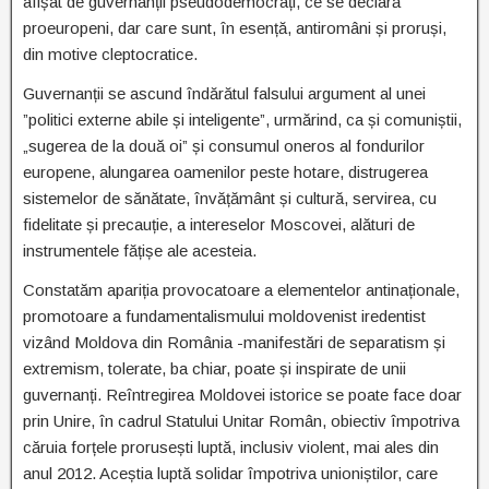
afișat de guvernanții pseudodemocrați, ce se declară
proeuropeni, dar care sunt, în esență, antiromâni și proruși,
din motive cleptocratice.
Guvernanții se ascund îndărătul falsului argument al unei
”politici externe abile și inteligente”, urmărind, ca și comuniștii,
„sugerea de la două oi” și consumul oneros al fondurilor
europene, alungarea oamenilor peste hotare, distrugerea
sistemelor de sănătate, învățământ și cultură, servirea, cu
fidelitate și precauție, a intereselor Moscovei, alături de
instrumentele fățișe ale acesteia.
Constatăm apariția provocatoare a elementelor antinaționale,
promotoare a fundamentalismului moldovenist iredentist
vizând Moldova din România -manifestări de separatism și
extremism, tolerate, ba chiar, poate și inspirate de unii
guvernanți. Reîntregirea Moldovei istorice se poate face doar
prin Unire, în cadrul Statului Unitar Român, obiectiv împotriva
căruia forțele prorusești luptă, inclusiv violent, mai ales din
anul 2012. Aceștia luptă solidar împotriva unioniștilor, care