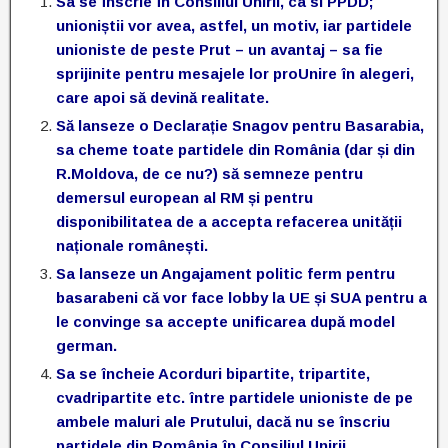
Sa se înscrie în Consiliul Unirii, ca si PPDD;
unioniștii vor avea, astfel, un motiv, iar partidele
unioniste de peste Prut – un avantaj – sa fie
sprijinite pentru mesajele lor proUnire în alegeri,
care apoi să devină realitate.
Să lanseze o Declarație Snagov pentru Basarabia,
sa cheme toate partidele din România (dar și din
R.Moldova, de ce nu?) să semneze pentru
demersul european al RM și pentru
disponibilitatea de a accepta refacerea unității
naționale românești.
Sa lanseze un Angajament politic ferm pentru
basarabeni că vor face lobby la UE și SUA pentru a
le convinge sa accepte unificarea după model
german.
Sa se încheie Acorduri bipartite, tripartite,
cvadripartite etc. între partidele unioniste de pe
ambele maluri ale Prutului, dacă nu se înscriu
partidele din România în Consiliul Unirii.