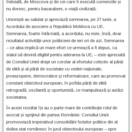
îndoială, de Moscova și de cei care îi execută comenzile și
nu doresc, pentru basarabeni, o viață civilizată.
Unioniștii au salutat și apreciază semnarea, pe 27 iunie, a
Acordului de asociere a Republicii Moldova cu UE.
Semnarea, foarte întârziată, a acordului, nu este, însă, doar
rezultatul activității unor politicieni de ieri ori de azi. Semnarea
– ce abia implică un mare efort ce urmează a fi depus, ca
statul să devină eligibil pentru aderarea la UE, – este apreciată
de Consiliul Unirii drept un corolar al efortului colectiv al părții
de elită și al părții de societate cu vederi naționale,
proeuropene, democratice și reformatoare, care au promovat
constant obiectivul european, în pofida părții de elită
retrogradă, oscilantă și oportunistă, ce manipulează și astăzi
societatea.
În acest rezultat își au o parte mare de contribuție rolul de
avocat și sprijinul din partea României. Consiliul Unirii
promovează imperativul consolidării forțelor politice din al
doilea stat românesc în jurul obiectivului european – spre