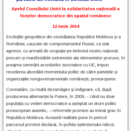
Apelul Consiliului Unirii la solidaritatea națională a
forțelor democratice din spațiul românesc
12 iunie 2014
Evoluțiile geopolitice din vecinătatea Republicii Moldova și a
României, cauzate de comportamentul Rusiei, ca stat
agresor, cu armată de ocupație pe teritoriul nostru național,
precum și manifestările extremiste ale elementelor proruse, în
preajma semnării acordurilor asociative cu UE, impun
revederea abordării momentului politic de către partidele și
organizațiile nonguvernamentale românești, proeuropene.
Constatăm, cu multă dezamăgire și indignare, că, după
producerea alternanței la Putere, în 2009, – când nu doar
populația cu vederi democratice a așteptat un drum politic
proeuropean autentic, – reformele promise au trenat grav în
Republica Moldova. Această realitate pune în pericol
parcursul proVest declarat, în pofida optimismului ridicol,