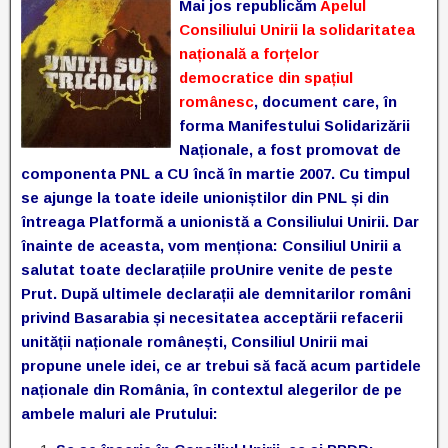
Mai jos republicăm
Apelul
Consiliului Unirii la solidaritatea
națională a forțelor
democratice din spațiul
românesc
, document care, în
forma Manifestului Solidarizării
Naționale, a fost promovat de
componenta PNL a CU încă în martie 2007. Cu timpul
se ajunge la toate ideile unioniștilor din PNL și din
întreaga Platformă a unionistă a Consiliului Unirii. Dar
înainte de aceasta, vom menționa: Consiliul Unirii a
salutat toate declarațiile proUnire venite de peste
Prut. După ultimele declarații ale demnitarilor români
privind Basarabia și necesitatea acceptării refacerii
unității naționale românești, Consiliul Unirii mai
propune unele idei, ce ar trebui să facă acum partidele
naționale din România, în contextul alegerilor de pe
ambele maluri ale Prutului: