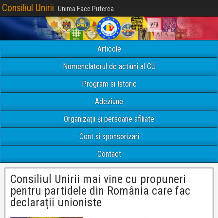
Consiliul Unirii
Unirea Face Puterea
Articole
Nomenclatorul de actiuni al CU
Program si Istoric
Adeziune
Organizații și persoane afiliate
Cont si sponsorizari
Contact
Consiliul Unirii mai vine cu propuneri
pentru partidele din România care fac
declarații unioniste