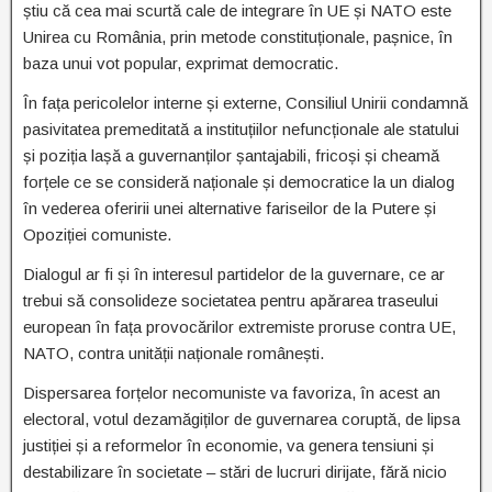
știu că cea mai scurtă cale de integrare în UE și NATO este
Unirea cu România, prin metode constituționale, pașnice, în
baza unui vot popular, exprimat democratic.
În fața pericolelor interne și externe, Consiliul Unirii condamnă
pasivitatea premeditată a instituțiilor nefuncționale ale statului
și poziția lașă a guvernanților șantajabili, fricoși și cheamă
forțele ce se consideră naționale și democratice la un dialog
în vederea oferirii unei alternative fariseilor de la Putere și
Opoziției comuniste.
Dialogul ar fi și în interesul partidelor de la guvernare, ce ar
trebui să consolideze societatea pentru apărarea traseului
european în fața provocărilor extremiste proruse contra UE,
NATO, contra unității naționale românești.
Dispersarea forțelor necomuniste va favoriza, în acest an
electoral, votul dezamăgiților de guvernarea coruptă, de lipsa
justiției și a reformelor în economie, va genera tensiuni și
destabilizare în societate – stări de lucruri dirijate, fără nicio