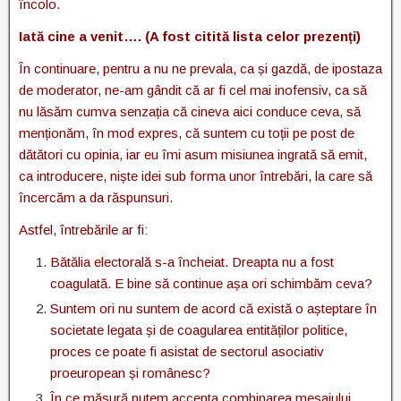
încolo.
Iată cine a venit…. (A fost citită lista celor prezenți)
În continuare, pentru a nu ne prevala, ca și gazdă, de ipostaza
de moderator, ne-am gândit că ar fi cel mai inofensiv, ca să
nu lăsăm cumva senzația că cineva aici conduce ceva, să
menționăm, în mod expres, că suntem cu toții pe post de
dătători cu opinia, iar eu îmi asum misiunea ingrată să emit,
ca introducere, niște idei sub forma unor întrebări, la care să
încercăm a da răspunsuri.
Astfel, întrebările ar fi:
Bătălia electorală s-a încheiat. Dreapta nu a fost
coagulată. E bine să continue așa ori schimbăm ceva?
Suntem ori nu suntem de acord că există o așteptare în
societate legata și de coagularea entităților politice,
proces ce poate fi asistat de sectorul asociativ
proeuropean și românesc?
În ce măsură putem accepta combinarea mesajului