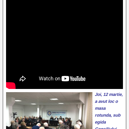
Joi, 12 martie,
a avut loc o
masa
rotunda, sub
egida
Consiliului