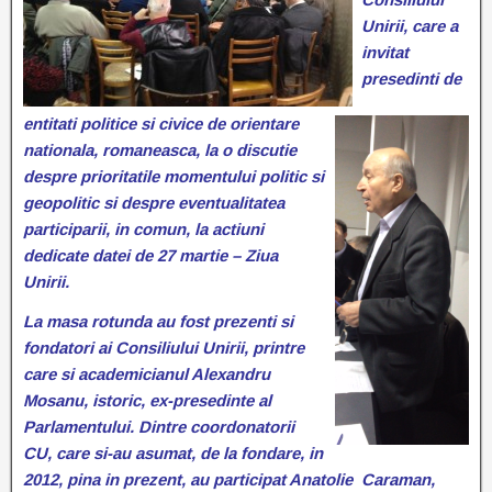
Unirii, care a
invitat
presedinti de
entitati politice si civice de orientare
nationala, romaneasca, la o discutie
despre prioritatile momentului politic si
geopolitic si despre eventualitatea
participarii, in comun, la actiuni
dedicate datei de 27 martie – Ziua
Unirii.
La masa rotunda au fost prezenti si
fondatori ai Consiliului Unirii, printre
care si academicianul Alexandru
Mosanu, istoric, ex-presedinte al
Parlamentului. Dintre coordonatorii
CU, care si-au asumat, de la fondare, in
2012, pina in prezent, au participat Anatolie Caraman,