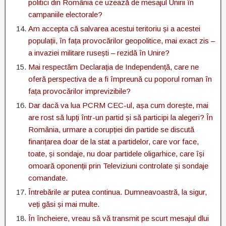
politici din România ce uzează de mesajul Unirii în
campaniile electorale?
Am accepta că salvarea acestui teritoriu și a acestei
populații, în fața provocărilor geopolitice, mai exact zis –
a invaziei militare rusești – rezidă în Unire?
Mai respectăm Declarația de Independență, care ne
oferă perspectiva de a fi împreună cu poporul roman în
fața provocărilor imprevizibile?
Dar dacă va lua PCRM CEC-ul, așa cum dorește, mai
are rost să lupți într-un partid și să participi la alegeri? În
România, urmare a corupției din partide se discută
finanțarea doar de la stat a partidelor, care vor face,
toate, și sondaje, nu doar partidele oligarhice, care își
omoară oponenții prin Televiziuni controlate și sondaje
comandate.
Întrebările ar putea continua. Dumneavoastră, la sigur,
veți găsi și mai multe.
În încheiere, vreau să vă transmit pe scurt mesajul dlui