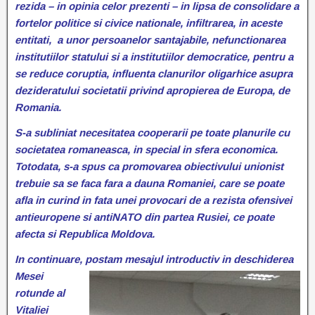
rezida – in opinia celor prezenti – in lipsa de consolidare a
fortelor politice si civice nationale, infiltrarea, in aceste
entitati, a unor persoanelor santajabile, nefunctionarea
institutiilor statului si a institutiilor democratice, pentru a
se reduce coruptia, influenta clanurilor oligarhice asupra
dezideratului societatii privind apropierea de Europa, de
Romania.
S-a subliniat necesitatea cooperarii pe toate planurile cu
societatea romaneasca, in special in sfera economica.
Totodata, s-a spus ca promovarea obiectivului unionist
trebuie sa se faca fara a dauna Romaniei, care se poate
afla in curind in fata unei provocari de a rezista ofensivei
antieuropene si antiNATO din partea Rusiei, ce poate
afecta si Republica Moldova.
In continuare, postam mesajul introductiv in deschiderea
Mesei
rotunde al
Vitaliei