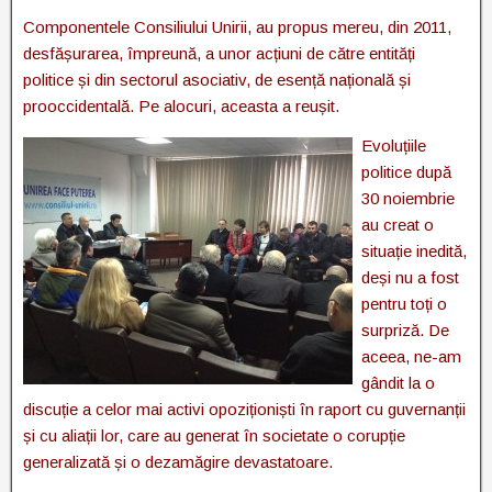
Componentele Consiliului Unirii, au propus mereu, din 2011,
desfășurarea, împreună, a unor acțiuni de către entități
politice și din sectorul asociativ, de esență națională și
prooccidentală. Pe alocuri, aceasta a reușit.
Evoluțiile
politice după
30 noiembrie
au creat o
situație inedită,
deși nu a fost
pentru toți o
surpriză. De
aceea, ne-am
gândit la o
discuție a celor mai activi opoziționiști în raport cu guvernanții
și cu aliații lor, care au generat în societate o corupție
generalizată și o dezamăgire devastatoare.