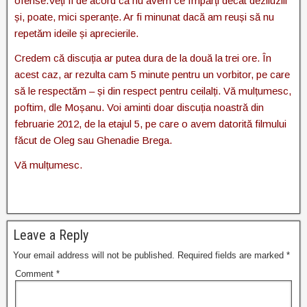
ofense.Veți fi de acord că nu avem ce împărți decât deziluziii
și, poate, mici speranțe. Ar fi minunat dacă am reuși să nu
repetăm ideile și aprecierile.
Credem că discuția ar putea dura de la două la trei ore. În
acest caz, ar rezulta cam 5 minute pentru un vorbitor, pe care
să le respectăm – și din respect pentru ceilalți. Vă mulțumesc,
poftim, dle Moșanu. Voi aminti doar discuția noastră din
februarie 2012, de la etajul 5, pe care o avem datorită filmului
făcut de Oleg sau Ghenadie Brega.
Vă mulțumesc.
Leave a Reply
Your email address will not be published.
Required fields are marked
*
Comment
*