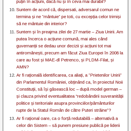
puțin în acțiuni, dacă nu și în ceva mai durabil?
Suntem de acord că, dispersati, adversarul comun ne
termina și ne ”mântuie” pe toti, cu excepția celor trimiși
să ne mântuie din interior?
Suntem și în preajma zilei de 27 martie – Ziua Unirii. Am
putea încerca o acțiune comună, mai ales când
guvernanții se dedau unor decizii și acțiuni tot mai
antiromânești, precum am făcut Ziua Europei în 2008 la
care au fost și MAE-dl Petrenco, și PLDM-Filat, și
AMN?
Ar fi rațională identificarea, ca aliați, a ”Prietenilor Unirii”
din Parlamentul României, obținând ca, în proiectul Noii
Constituții, să își găsească loc – după model german –
și clauza privind eventualitatea “redobândirii suveranității
politice și teritoriale asupra provinciilor/pământurilor
rupte de la Statul Român de către Puteri străine”?
Ar fi rațional oare, ca o forță redutabilă – alternativă a
celor din Sistem – să punem presiune publică pe liderii