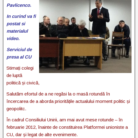
Pavlicenco.
In curind va fi
postat si
materialul
video.
Serviciul de
presa al CU
Stimați colegi
de luptă
politică și civică,
Salutăm efortul de a ne regăsi la o masă rotundă în
încercarea de a aborda prioritățile actualului moment politic și
geopolitc.
În cadrul Consiliului Unirii, am mai avut mese rotunde – în
februarie 2012, înainte de constituirea Platformei unioniste a
CU, dar și legat de alte evenimente.