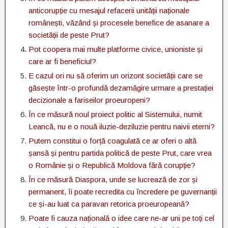
anticorupție cu mesajul refacerii unității naționale
românești, văzând și procesele benefice de asanare a
societății de peste Prut?
Pot coopera mai multe platforme civice, unioniste și
care ar fi beneficiul?
E cazul ori nu să oferim un orizont societății care se
găsește într-o profundă dezamăgire urmare a prestației
decizionale a fariseilor proeuropeni?
În ce măsură noul proiect politic al Sistemului, numit
Leancă, nu e o nouă iluzie-deziluzie pentru naivii eterni?
Putem constitui o forță coagulată ce ar oferi o altă
șansă și pentru partida politică de peste Prut, care vrea
o Românie și o Republică Moldova fără corupție?
În ce măsură Diaspora, unde se lucrează de zor și
permanent, îi poate recredita cu încredere pe guvernanții
ce și-au luat ca paravan retorica proeuropeană?
Poate fi cauza națională o idee care ne-ar uni pe toți cel