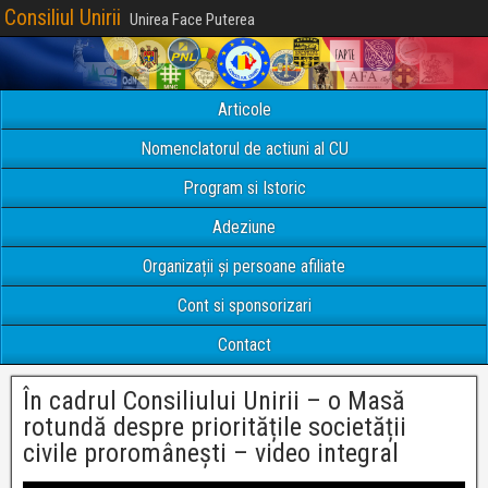
Consiliul Unirii
Unirea Face Puterea
Articole
Nomenclatorul de actiuni al CU
Program si Istoric
Adeziune
Organizații și persoane afiliate
Cont si sponsorizari
Contact
În cadrul Consiliului Unirii – o Masă
rotundă despre prioritățile societății
civile proromânești – video integral