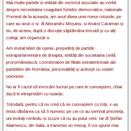
Mai multe partide si entitati din sectorul asociativ au vorbit
despre necesitatea coagularii fortelor democratice, nationale.
Pornind de la aceasta, am avut ideea unei mese rotunde, pe
care au avut-o si dl Alexandru Moșanu, si Anatol Caraman și
eu, de aceea, după o discuție săptămâna trecută și cu alți
colegi, am organizat-o.
Am invitat lideri de opinie, președinți de partide
extraparlamentare de dreapta, entități din societatea civilă
proromânească, coordonatori de filiale extrateritoriale ale
partidelor din România, personalități și activiști cu vederi
unioniste.
Nu ar fi cazul să invocăm lucruri pe care le cunoaștem, chiar
dacă le intrepretăm cu nuanțe.
Totodată, pentru că nu cred că ne cunoaștem cu toții, v-aș
testa răbdarea ca să îi numesc pe cei ce au semnat prezența,
uni invitați cerându-și scuze că nu au putut veni. Iar dl Ștefan
Maimescu, din Italia, a transmis un mesaj, îl voi spune mai