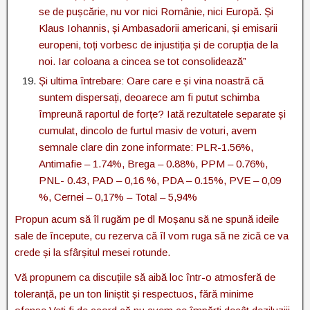
se de pușcărie, nu vor nici Românie, nici Europă. Și
Klaus Iohannis, și Ambasadorii americani, și emisarii
europeni, toți vorbesc de injustiția și de corupția de la
noi. Iar coloana a cincea se tot consolidează”
Și ultima întrebare: Oare care e și vina noastră că
suntem dispersați, deoarece am fi putut schimba
împreună raportul de forțe? Iată rezultatele separate și
cumulat, dincolo de furtul masiv de voturi, avem
semnale clare din zone informate: PLR-1.56%,
Antimafie – 1.74%, Brega – 0.88%, PPM – 0.76%,
PNL- 0.43, PAD – 0,16 %, PDA – 0.15%, PVE – 0,09
%, Cernei – 0,17% – Total – 5,94%
Propun acum să îl rugăm pe dl Moșanu să ne spună ideile
sale de începute, cu rezerva că îl vom ruga să ne zică ce va
crede și la sfârșitul mesei rotunde.
Vă propunem ca discuțiile să aibă loc într-o atmosferă de
toleranță, pe un ton liniștit și respectuos, fără minime