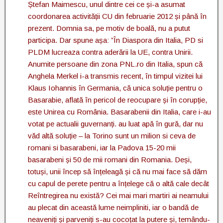
Ștefan Maimescu, unul dintre cei ce și-a asumat
coordonarea activității CU din februarie 2012 și până în
prezent. Domnia sa, pe motiv de boală, nu a putut
participa. Dar spune așa: ”În Diaspora din Italia, PD si
PLDM lucreaza contra aderării la UE, contra Unirii.
Anumite persoane din zona PNL.ro din Italia, spun că
Anghela Merkel i-a transmis recent, în timpul vizitei lui
Klaus Iohannis în Germania, că unica soluție pentru o
Basarabie, aflată în pericol de reocupare și în corupție,
este Unirea cu România. Basarabenii din Italia, care i-au
votat pe actualii guvernanți. au luat apă în gură, dar nu
văd altă soluție – la Torino sunt un milion si ceva de
romani si basarabeni, iar la Padova 15-20 mii
basarabeni și 50 de mii romani din Romania. Deși,
totuși, unii încep să înțeleagă și că nu mai face să dăm
cu capul de perete pentru a înțelege că o altă cale decât
Reîntregirea nu există? Cei mai mari martiri ai neamului
au plecat din această lume neimpliniti, iar o bandă de
neaveniți și parveniți s-au cocoțat la putere și, temându-