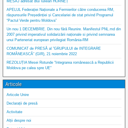
MESAJ adresat dlui Iuliean HORNEȚ
APELUL Federației Naționale a Fermierilor către conducerea RM,
răspunsurile Președinției și Cancelariei de stat privind Programul
“Pactul Verde pentru Moldova”
Un nou 1 DECEMBRIE. Din nou fără Reunire. Manifestul PNL.md din
2007 privind imperativul solidarizării naționale si privind semnarea
unui Parteneriat european privilegiat România-RM
COMUNICAT de PRESĂ al ”GRUPULUI de INTEGRARE
ROMÂNEASCĂ” (GIR), 21 noiembrie 2022
REZOLUȚIA Mesei Rotunde “Integrarea românească a Republicii
Moldova pe calea spre UE”
Articole
Articole Unire
Declarații de presă
Activitate
Alții despre noi