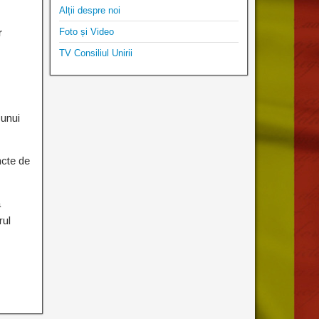
Alții despre noi
Foto și Video
r
TV Consiliul Unirii
 unui
ncte de
a
rul