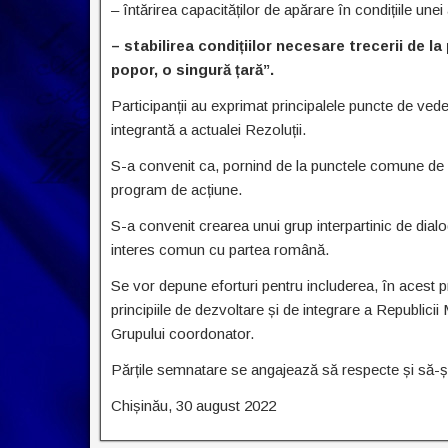
– întărirea capacităților de apărare în condițiile une
– stabilirea condițiilor necesare trecerii de la 
popor, o singură țară”.
Participanții au exprimat principalele puncte de vede
integrantă a actualei Rezoluții.
S-a convenit ca, pornind de la punctele comune de v
program de acțiune.
S-a convenit crearea unui grup interpartinic de dial
interes comun cu partea română.
Se vor depune eforturi pentru includerea, în acest pro
principiile de dezvoltare și de integrare a Republi
Grupului coordonator.
Părțile semnatare se angajează să respecte și să-și
Chișinău, 30 august 2022