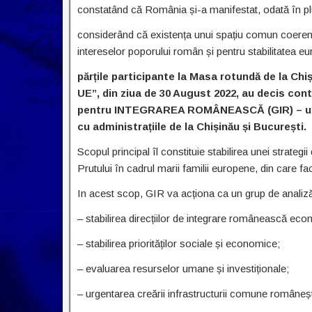
constatând că România și-a manifestat, odată în plus
considerând că existența unui spațiu comun coerent
intereselor poporului român și pentru stabilitatea e
părțile participante la Masa rotundă de la Ch
UE”, din ziua de 30 August 2022, au decis
cont
pentru INTEGRAREA ROMÂNEASCĂ (GIR) – un in
cu administrațiile de la Chișinău și București.
Scopul principal îl constituie stabilirea unei strateg
Prutului în cadrul marii familii europene, din care 
In acest scop, GIR va acționa ca un grup de analiză
– stabilirea direcțiilor de integrare românească econo
– stabilirea priorităților sociale și economice;
– evaluarea resurselor umane și investiționale;
– urgentarea creării infrastructurii comune româneșt