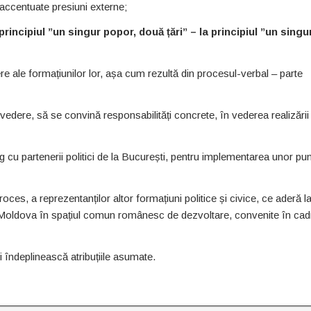
i accentuate presiuni externe;
principiul ”un singur popor, două țări” – la principiul ”un singu
re ale formațiunilor lor, așa cum rezultă din procesul-verbal – parte
edere, să se convină responsabilități concrete, în vederea realizării
og cu partenerii politici de la București, pentru implementarea unor pu
ces, a reprezentanților altor formațiuni politice și civice, ce aderă l
cii Moldova în spațiul comun românesc de dezvoltare, convenite în cad
 îndeplinească atribuțiile asumate.