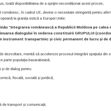
, toată disponibilitatea de a sprijini necondiționat acest proces;
 românesc, în cadrul UE, devine o necesitate stringentă pentru afir
uropeană la granița estică a Europei Unite;
ișinău “Integrarea românească a Republicii Moldova pe calea 
inuarea dialogului în vederea constituirii GRUPULUI (coordo
strument transpartinic și civic permanent de lucru și de d
ii de dezvoltare, menită să accelereze procesul integrării spațiului din 
face parte populația basarabeană.
 și de dialog pentru:
mică, fiscală, socială și juridică;
i de transport și comunicații;