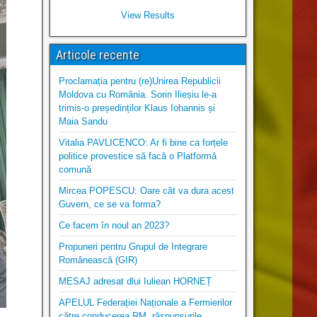
View Results
Articole recente
Proclamația pentru (re)Unirea Republicii
Moldova cu România. Sorin Ilieșiu le-a
trimis-o președinților Klaus Iohannis și
Maia Sandu
Vitalia PAVLICENCO: Ar fi bine ca forțele
politice provestice să facă o Platformă
comună
Mircea POPESCU: Oare cât va dura acest
Guvern, ce se va forma?
Ce facem în noul an 2023?
Propuneri pentru Grupul de Integrare
Românească (GIR)
MESAJ adresat dlui Iuliean HORNEȚ
APELUL Federației Naționale a Fermierilor
către conducerea RM, răspunsurile