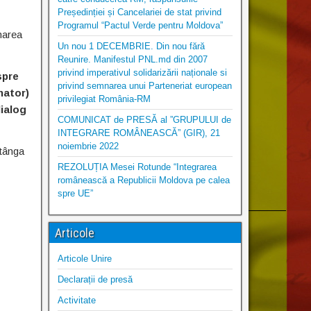
Președinției și Cancelariei de stat privind
Programul “Pactul Verde pentru Moldova”
marea
Un nou 1 DECEMBRIE. Din nou fără
Reunire. Manifestul PNL.md din 2007
privind imperativul solidarizării naționale si
spre
privind semnarea unui Parteneriat european
nator)
privilegiat România-RM
ialog
COMUNICAT de PRESĂ al ”GRUPULUI de
INTEGRARE ROMÂNEASCĂ” (GIR), 21
noiembrie 2022
stânga
REZOLUȚIA Mesei Rotunde “Integrarea
românească a Republicii Moldova pe calea
spre UE”
Articole
Articole Unire
Declarații de presă
Activitate