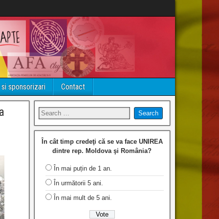
 si sponsorizari
Contact
a
În cât timp credeţi că se va face UNIREA
dintre rep. Moldova şi România?
În mai puțin de 1 an.
În următorii 5 ani.
În mai mult de 5 ani.