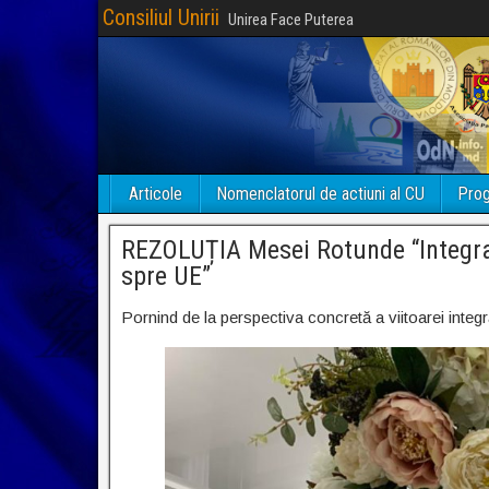
Consiliul Unirii
Unirea Face Puterea
Articole
Nomenclatorul de actiuni al CU
Prog
REZOLUȚIA Mesei Rotunde “Integra
spre UE”
Pornind de la perspectiva concretă a viitoarei integ