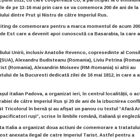
ile de pe 13-16 mai prin care se va comemora 200 de ani de la
ului dintre Prut şi Nistru de către Imperiul Rus.
un miting de comemorare pentru a marca momentul de acum 200
 de Est care a devenit apoi cunoscută ca Basarabia, la care 
ului Unirii, inclusiv Anatolie Revenco, copresedinte al Consil
 (SUA), Alexandru Budisteanu (Romania), Liviu Petrina (Roman
rist (Romania), Alexandrin Moiseev (RM-Romania) si altii au
tului de la Bucuresti dedicată zilei de 16 mai 1812, in care a 
ul italian Padova, a organizat ieri, în centrul localității, o ac
biei de către Imperiul Rus și 20 de ani de la izbucnirea confl
ât Tricolorul în bernă și au afișat un panou cu textul “Afară 
ificatori ruși”, scrise în limbile română, italiană și engleză
ta Italia a organizat doua actiuni de comemorare a tratatulu
ost anexata ilegal de catre Imperiul Tarist. Astfel pentru a