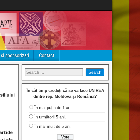
 si sponsorizari
Contact
În cât timp credeţi că se va face UNIREA
iliului
dintre rep. Moldova şi România?
În mai puțin de 1 an.
În următorii 5 ani.
În mai mult de 5 ani.
artide
ri ale