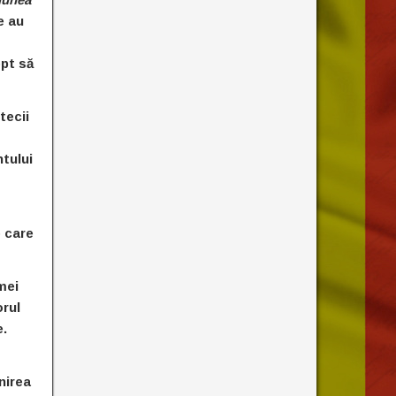
e au
ept să
tecii
ntului
e care
mei
orul
e.
nirea