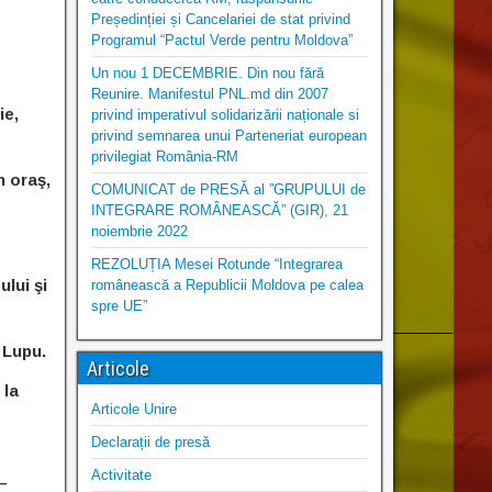
Președinției și Cancelariei de stat privind
Programul “Pactul Verde pentru Moldova”
Un nou 1 DECEMBRIE. Din nou fără
Reunire. Manifestul PNL.md din 2007
ie,
privind imperativul solidarizării naționale si
privind semnarea unui Parteneriat european
privilegiat România-RM
n oraş,
COMUNICAT de PRESĂ al ”GRUPULUI de
INTEGRARE ROMÂNEASCĂ” (GIR), 21
noiembrie 2022
REZOLUȚIA Mesei Rotunde “Integrarea
lui şi
românească a Republicii Moldova pe calea
spre UE”
 Lupu.
Articole
 la
Articole Unire
Declarații de presă
Activitate
–