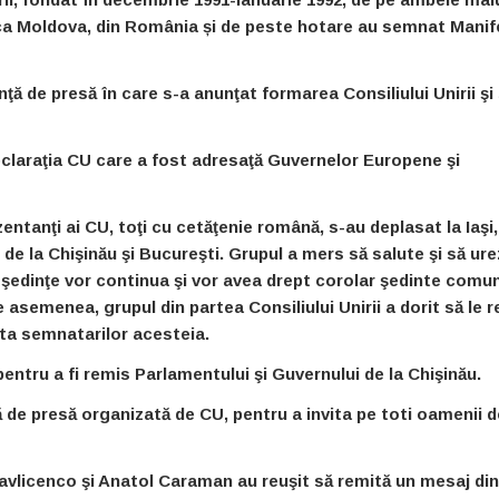
ica Moldova, din România și de peste hotare au semnat Manif
ţă de presă în care s-a anunţat formarea Consiliului Unirii şi
laraţia CU care a fost adresaţă Guvernelor Europene şi
ntanţi ai CU, toţi cu cetăţenie română, s-au deplasat la Iaşi
de la Chişinău şi Bucureşti. Grupul a mers să salute şi să ur
şedinţe vor continua şi vor avea drept corolar şedinte comu
asemenea, grupul din partea Consiliului Unirii a dorit să le 
sta semnatarilor acesteia.
ntru a fi remis Parlamentului şi Guvernului de la Chişinău.
 de presă organizată de CU, pentru a invita pe toti oamenii 
avlicenco şi Anatol Caraman au reuşit să remită un mesaj din