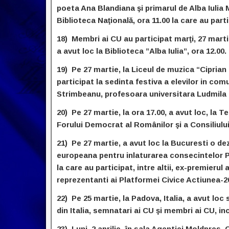
poeta Ana Blandiana şi primarul de Alba Iulia M
Biblioteca Naţională, ora 11.00 la care au part
18) Membri ai CU au participat marţi, 27 mart
a avut loc la Biblioteca ”Alba Iulia”, ora 12.00.
19) Pe 27 martie, la Liceul de muzica “Ciprian
participat la sedinta festiva a elevilor in com
Strimbeanu, profesoara universitara Ludmila 
20) Pe 27 martie, la ora 17.00, a avut loc, la T
Forului Democrat al Românilor şi a Consiliului 
21) Pe 27 martie, a avut loc la Bucuresti o d
europeana pentru inlaturarea consecintelor P
la care au participat, intre altii, ex-premierul
reprezentanti ai Platformei Civice Actiunea-20
22) Pe 25 martie, la Padova, Italia, a avut loc 
din Italia, semnatari ai CU şi membri ai CU, i
23) Luni, 2 aprilie, în sala Agentiei Moldpres