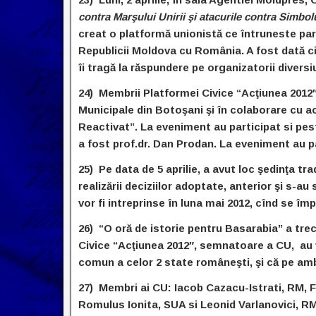
contra Marşului Unirii şi atacurile contra Simbol
creat o platformă unionistă ce întruneste part
Republicii Moldova cu România. A fost dată citi
îi tragă la răspundere pe organizatorii diversiu
24) Membrii Platformei Civice “Acţiunea 2012″
Municipale din Botoşani şi în colaborare cu a
Reactivat”. La eveniment au participat si pest
a fost prof.dr. Dan Prodan. La eveniment au p
25) Pe data de 5 aprilie, a avut loc şedinţa tradi
realizării deciziilor adoptate, anterior şi s-au
vor fi intreprinse în luna mai 2012, cînd se îm
26) “O oră de istorie pentru Basarabia” a tre
Civice “Acţiunea 2012″, semnatoare a CU, au ţin
comun a celor 2 state româneşti, şi că pe amb
27) Membri ai CU: Iacob Cazacu-Istrati, RM, F
Romulus Ionita, SUA si Leonid Varlanovici, RM, 