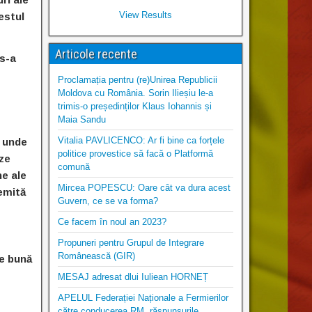
View Results
estul
Articole recente
 s-a
Proclamația pentru (re)Unirea Republicii
Moldova cu România. Sorin Ilieșiu le-a
trimis-o președinților Klaus Iohannis și
Maia Sandu
Vitalia PAVLICENCO: Ar fi bine ca forțele
, unde
politice provestice să facă o Platformă
eze
comună
ne ale
Mircea POPESCU: Oare cât va dura acest
remită
Guvern, ce se va forma?
Ce facem în noul an 2023?
Propuneri pentru Grupul de Integrare
Românească (GIR)
de bună
MESAJ adresat dlui Iuliean HORNEȚ
APELUL Federației Naționale a Fermierilor
către conducerea RM, răspunsurile