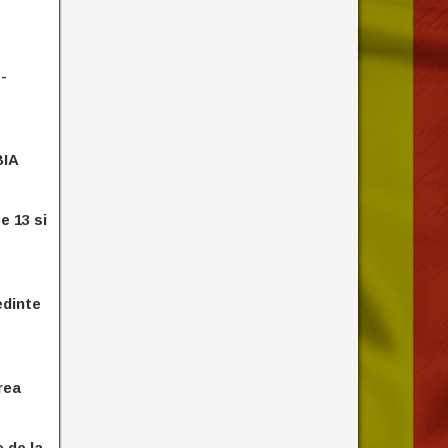
-
BIA
e 13 si
edinte
rea
 de la