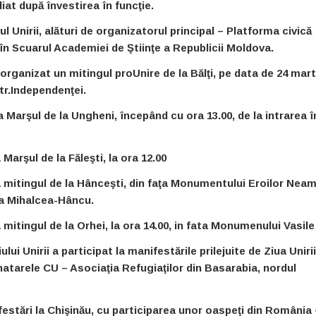
at după învestirea în funcţie.
l Unirii, alături de organizatorul principal – Platforma civică
, în Scuarul Academiei de Ştiinţe a Republicii Moldova.
organizat un mitingul proUnire de la Bălţi, pe data de 24 mart
str.Independenţei.
 Marşul de la Ungheni, începând cu ora 13.00, de la intrarea î
Marşul de la Făleşti, la ora 12.00
a mitingul de la Hânceşti, din faţa Monumentului Eroilor Neamu
ada Mihalcea-Hâncu.
 mitingul de la Orhei, la ora 14.00, in fata Monumenului Vasile
ui Unirii a participat la manifestările prilejuite de Ziua Unirii
natarele CU – Asociaţia Refugiaţilor din Basarabia, nordul
festări la Chişinău, cu participarea unor oaspeţi din România 