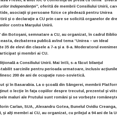
urilor Independenţei”,
oferită de membrii Consiliului Unirii, car
ide, asociaţii şi persoane fizice ce pledează pentru Unirea
rii şi o declaraţie a CU prin care se solicită organelor de dr
nilor contra Marşului Unirii.
 din Botoşani, semnatare a CU, au organizat, în cadrul Biblio
ceasta, dezbaterea publică avînd tema “Unirea – un Ideal
e 35 de elevi din clasele a 7-a şi a 8-a. Moderatorul evenime
articipat şi membri ai CU.
ţională a Consiliului Unirii. Mai întîi, s-a făcut bilanţul
 stabilit sarcinile pentru perioada urmatoare, inclusiv acţiunil
plinesc 200 de ani de ocupaţie ruso-sovietică.
cut şi în Basarabia. La o şcoală din Sângerei, membrii Platfor
ut o lecţie în faţa copiilor despre trecutul, prezentul şi viit
ele maluri ale Prutului sunt români şi se vorbeşte româneşt
lorin Carlan, SUA, ,Alexandru Gotea, Bunelul Ovidiu Creanga,
şi alţi membri ai CU, au organizat, cu prilejul a 94 ani de la U