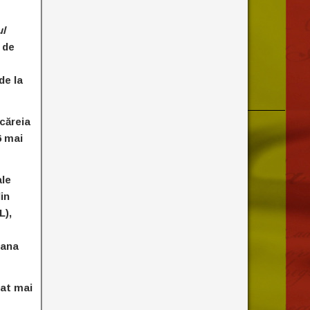
ul
 de
de la
 căreia
6 mai
ale
in
L),
iana
pat mai