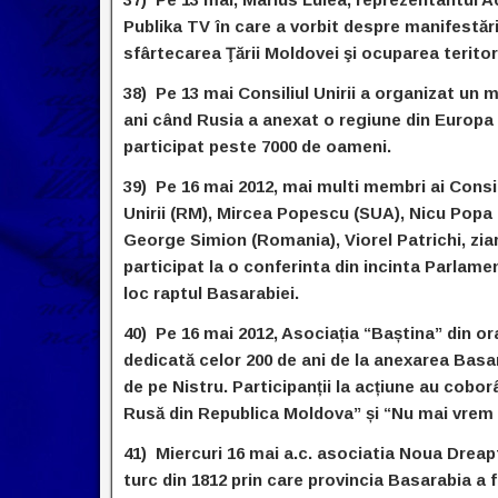
Publika TV în care a vorbit despre manifestăr
sfârtecarea Ţării Moldovei şi ocuparea teritori
38) Pe 13 mai Consiliul Unirii a organizat 
ani când Rusia a anexat o regiune din Europa
participat peste 7000 de oameni.
39) Pe 16 mai 2012, mai multi membri ai Consili
Unirii (RM), Mircea Popescu (SUA), Nicu Popa
George Simion (Romania), Viorel Patrichi, zia
participat la o conferinta din incinta Parlamen
loc raptul Basarabiei.
40) Pe 16 mai 2012, Asociația “Baștina” din oraș
dedicată celor 200 de ani de la anexarea Basara
de pe Nistru. Participanții la acțiune au cobor
Rusă din Republica Moldova” și “Nu mai vrem pac
41) Miercuri 16 mai a.c. asociatia Noua Dreap
turc din 1812 prin care provincia Basarabia a f