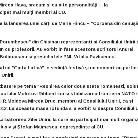
ircea Hava, precum şi cu alte personalităţi –, la
icipat mai mulţi membri ai CU.
ie la lansarea unei cărţi de Maria Hîncu – “Coroana din cenuşă
 Porumbescu” din Chisinau reprezentanti ai Consiliului Unirii 
un cu profesorii. Au vorbit in fata acestora scriitorul Andrei
Bolboceanu si presedintele PNL Vitalia Pavlicenco.
eatrul ”Ginta Latină”, o şedinţă festivă şi un concert cu partic
Unirii.
ezbatere pe tema “Reunirea celor doua state romanesti, solu
actului Molotov-Ribbentrop si stabilizarea frontierei NATO s
 al R.Moldova Mircea Druc, membru al Consiliului Unirii, ca si
12. La aceasta masa rotunda s-a vorbit si despre Consiliul Un
sărbatorirea Zilei Unirii, la care au participat mai mult organiz
nclusiv şi Ştefan Maimescu, copreşedinte al CU.
, Casa Presei, a avut loc o conferinţă de presa cu tema
”Divers