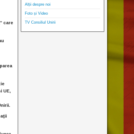
Alții despre noi
Foto și Video
” care
TV Consiliul Unirii
au
iparea
tie
i UE,
irii.
aţii
iunea