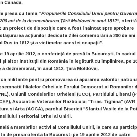
în Canada,
ă de presa cu tema
“Propunerile Consiliului Unirii pentru Guvern
200 ani de la dezmembrarea Ţării Moldovei în anul 1812”,
oferită
at un proiect de dispoziţie care a fost înaintat spre aprobare
sfăşurarea acţiunilor dedicate Zilei comemorării a 200 de ani 
Rus în 1812 şi a victimelor acestei ocupaţii”.
e 19 aprilie 2012, o conferinţă de presă la Bucureşti, în cadrul
şi altor instituţii din România în legătură cu împlinirea, pe 1
ce a dezmembrat, în anul 1812, Ţara Moldovei.
ca militante pentru promovarea si apararea valorilor nation
bsemnatii filialelor Orhei ale Forului Democrat al Romanilor d
L), Uniunii Condeierilor Orheieni (UCO), Partidului Liberal (P
CEP), Asociatiei Veteranilor Razboiului “Tiras-Tighina” (AVR
ura si Arta (AOCA), parohul Bisericii “Sfantul Vasile de la Po
iului Teritorial Orhei al Unirii.
nală a membrilor activi ai Consiliului Unirii, la care au partici
a de presa oferita la Bucuresti pe 19 aprilie 2012 de catre