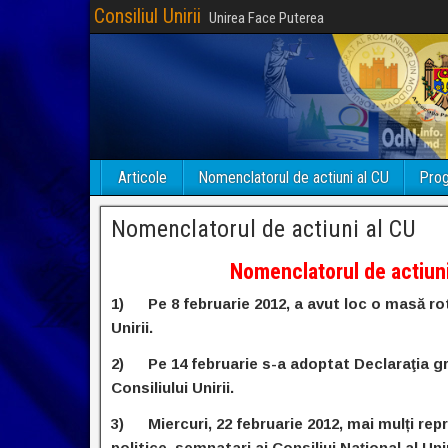
Consiliul Unirii
Unirea Face Puterea
Articole
Nomenclatorul de actiuni al CU
Prog
Nomenclatorul de actiuni al CU
Nomenclatorul de actiuni
1) Pe 8 februarie 2012, a avut loc o masă ro
Unirii.
2) Pe 14 februarie s-a adoptat Declaraţia gru
Consiliului Unirii.
3) Miercuri, 22 februarie 2012, mai mulți repre
politice, semnatari ai Consiliui Național al Un