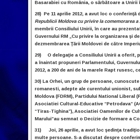
Basarabiei cu România, o sărbătoare a Unirii 
28) Pe 11 aprilie 2012, a avut loc o conferinţ
Republicii Moldova cu privire la comemorarea a 
membrii Consiliului Unirii, în care au prezent
Guvernului RM „Cu privire la organizarea şi de
dezmembrarea Ţării Moldovei de către Imperiul 
29) O delegaţie a Consiliului Unirii a oferit, p
a înaintat propuneri Parlamentului, Guvernului 
2012, a 200 de ani de la marele Rapt rusesc, 
30) La Orhei, un grup de persoane, cunoscute 
romanesti, adepte ale curentului unionist, su
Moldova (FDRM), Partidului National Liberal (PN
Asociatiei Cultural-Educative “Petrodava” (A
“Tiras-Tighina”), Asociatiei Oamenilor de Cult
Marului”au semnat o Decizie de formare a Consil
31) Joi, 26 aprilie, a avut loc şedinţa tradiţio
multe persoane. S-a discutat despre conferint