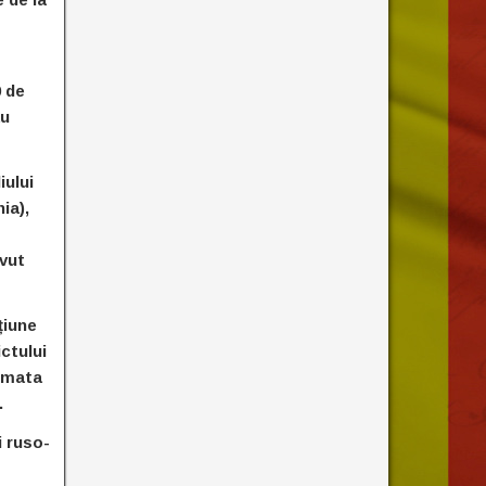
 de
au
iului
ia),
avut
țiune
ictului
Armata
.
i ruso-