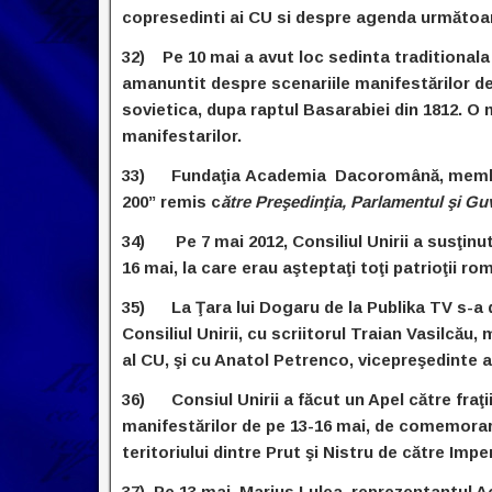
copresedinti ai CU si despre agenda următoare
32) Pe 10 mai a avut loc sedinta traditionala a
amanuntit despre scenariile manifestărilor de
sovietica, dupa raptul Basarabiei din 1812. O
manifestarilor.
33) Fundaţia Academia Dacoromână, membră 
200” remis c
ătre Preşedinţia, Parlamentul şi G
34) Pe 7 mai 2012, Consiliul Unirii a susţinut
16 mai, la care erau aşteptaţi toţi patrioţii rom
35) La Ţara lui Dogaru de la Publika TV s-a d
Consiliul Unirii, cu scriitorul Traian Vasilcău
al CU, şi cu Anatol Petrenco, vicepreşedinte a
36) Consiul Unirii a făcut un Apel către fraţ
manifestărilor de pe 13-16 mai, de comemorare
teritoriului dintre Prut şi Nistru de către Impe
37) Pe 13 mai, Marius Lulea, reprezentantul Ac