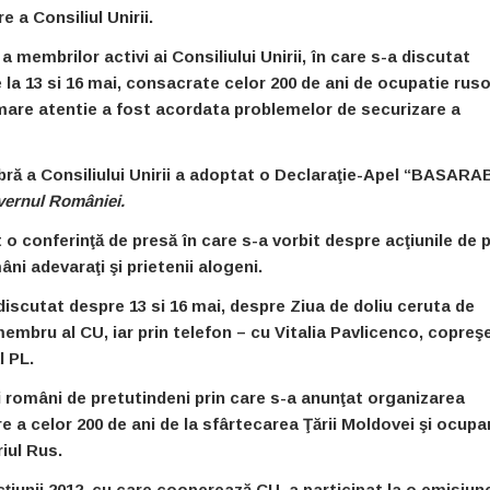
 a Consiliul Unirii.
 membrilor activi ai Consiliului Unirii, în care s-a discutat
 la 13 si 16 mai, consacrate celor 200 de ani de ocupatie ruso
 mare atentie a fost acordata problemelor de securizare a
a Consiliului Unirii a adoptat o Declaraţie-Apel “BASARA
uvernul României.
 o conferinţă de presă în care s-a vorbit despre acţiunile de p
âni adevaraţi şi prietenii alogeni.
iscutat despre 13 si 16 mai, despre Ziua de doliu ceruta de
, membru al CU, iar prin telefon – cu Vitalia Pavlicenco, copreş
l PL.
ii români de pretutindeni prin care s-a anunţat organizarea
 a celor 200 de ani de la sfârtecarea Ţării Moldovei şi ocupa
riul Rus.
ţiunii 2012, cu care cooperează CU, a participat la o emisiune