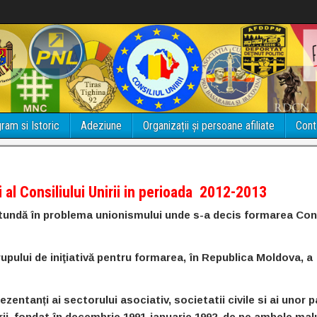
ram si Istoric
Adeziune
Organizații și persoane afiliate
Cont
 al Consiliului Unirii in perioada 2012-2013
tundă în problema unionismului unde s-a decis formarea Cons
pului de iniţiativă pentru formarea, în Republica Moldova, a
zentanți ai sectorului asociativ, societatii civile si ai unor p
irii, fondat în decembrie 1991-ianuarie 1992, de pe ambele malu