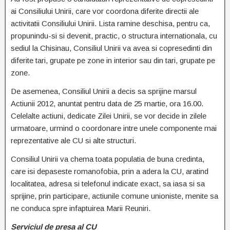
ai Consiliului Unirii, care vor coordona diferite directii ale
activitatii Consiliului Unirii. Lista ramine deschisa, pentru ca,
propunindu-si si devenit, practic, o structura internationala, cu
sediul la Chisinau, Consiliul Unirii va avea si copresedinti din
diferite tari, grupate pe zone in interior sau din tari, grupate pe
zone.
De asemenea, Consiliul Unirii a decis sa sprijine marsul
Actiunii 2012, anuntat pentru data de 25 martie, ora 16.00.
Celelalte actiuni, dedicate Zilei Unirii, se vor decide in zilele
urmatoare, urmind o coordonare intre unele componente mai
reprezentative ale CU si alte structuri.
Consiliul Unirii va chema toata populatia de buna credinta,
care isi depaseste romanofobia, prin a adera la CU, aratind
localitatea, adresa si telefonul indicate exact, sa iasa si sa
sprijine, prin participare, actiunile comune unioniste, menite sa
ne conduca spre infaptuirea Marii Reuniri.
Serviciul de presa al CU