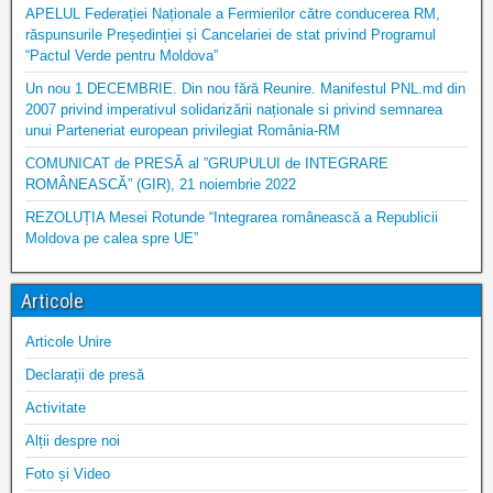
APELUL Federației Naționale a Fermierilor către conducerea RM,
răspunsurile Președinției și Cancelariei de stat privind Programul
“Pactul Verde pentru Moldova”
Un nou 1 DECEMBRIE. Din nou fără Reunire. Manifestul PNL.md din
2007 privind imperativul solidarizării naționale si privind semnarea
unui Parteneriat european privilegiat România-RM
COMUNICAT de PRESĂ al ”GRUPULUI de INTEGRARE
ROMÂNEASCĂ” (GIR), 21 noiembrie 2022
REZOLUȚIA Mesei Rotunde “Integrarea românească a Republicii
Moldova pe calea spre UE”
Articole
Articole Unire
Declarații de presă
Activitate
Alții despre noi
Foto și Video