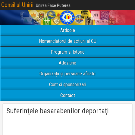
Consiliul Unirii
Unirea Face Puterea
Articole
Nomenclatorul de actiuni al CU
Program si Istoric
Adeziune
Organizații și persoane afiliate
Cont si sponsorizari
Contact
Suferinţele basarabenilor deportaţi