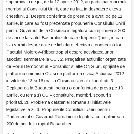
saptaminala de joi, de la 12 aprilie 2012, au participat mai multi
membri ai Consiliului Unirii, care au luat in dezbatere citeva
chestiuni. 1. Despre conferinta de presa ce a avut loc pe 11
aprilie, in care au fost prezentate propunerile Consiliului Unirii
pentru Guvernul de la Chisinau in legatura cu implinirea a 200
de ani de la raptul Basarabiei de catre Imperiul Ţarist, in care
s-a vorbit despre caile de lichidare efectiva a consecintelor
Pactului Molorov-Ribbentrop si despre activitatea unor
asociatii semnatare la CU . 2. Pregatirea actiunilor organizate
de Forul Democrat al Romanilor si alte ONG-uri, sprijinite de
platforma unionista CU si de platforma civica Actiunea-2012
in zilele de 13 si 16 mai la Chisinau si in alte localitati. 3.
Deplasarea la Bucuresti, pentru o conferinta de presa pe 19
aprilie, cu tema 1) CU – constituire, membri, scopuri si
prioritati. 2). Problema cetateniei romane si initiativele
legislative la zi. 3. Propunerile Consiliului Unirii pentru
Parlamentul si Guvernul Romaniei in legatura cu implinirea a
200 de ani de la raptul Basarabiei.