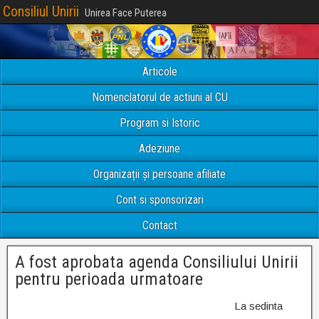
Consiliul Unirii
Unirea Face Puterea
Articole
Nomenclatorul de actiuni al CU
Program si Istoric
Adeziune
Organizații și persoane afiliate
Cont si sponsorizari
Contact
A fost aprobata agenda Consiliului Unirii
pentru perioada urmatoare
La sedinta