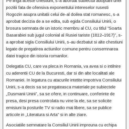
Pe linga aceste chestiuni, s-a abordat subiectul adoptarii unei
pozitii fata de ofensiva exponentului intereselor rusesti
Rogozin asupra unitatii celui de-al doilea stat romanesc, s-a
aprobat decizia de a se edita, sub egida Consiliului Unirii, o
brosura semnata de un istoric membru al CU, cu titlul “Soarta
Basarabiei sub jugul colonial al Rusiei tariste (1812–1917)”, s-
a aprobat sigla Consiliului Unirii, s-au dezbatut si alte chestiuni
legate de pregatirea actiunilor comune pentru consemnarea
datei tragice din istoria romanilor.
Delegatia CU, care va pleca in Romania, va avea si o intilnire
cu aderentii CU de la Bucuresti, dar si din alte localitati ale
Romaniei. In legatura cu atacurile intetite impotriva Consiliului
Unirii, s-a decis sa se pregateasca materiale pe subiectele
„Dusmanii Unirii”, sa se ofere, in continuare, conferinte de
presa, desi presa controlata nu vine la ele, sa se solicite
emisiuni la posturile TV si radio mai libere, sa se publice
articole in „Literatura si Arta” si in alte ziare.
Asociatiile semnatare la Consiliul Unirii impreuna cu echipa