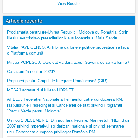
View Results
Articole recente
Proclamația pentru (re)Unirea Republicii Moldova cu România. Sorin
Ilieșiu le-a trimis-o președinților Klaus Iohannis și Maia Sandu
Vitalia PAVLICENCO: Ar fi bine ca forțele politice provestice să facă
o Platformă comună
Mircea POPESCU: Oare cât va dura acest Guvern, ce se va forma?
Ce facem în noul an 2023?
Propuneri pentru Grupul de Integrare Românească (GIR)
MESAJ adresat dlui Iuliean HORNEȚ
APELUL Federației Naționale a Fermierilor către conducerea RM,
răspunsurile Președinției și Cancelariei de stat privind Programul
“Pactul Verde pentru Moldova”
Un nou 1 DECEMBRIE. Din nou fără Reunire. Manifestul PNL.md din
2007 privind imperativul solidarizării naționale si privind semnarea
unui Parteneriat european privilegiat România-RM