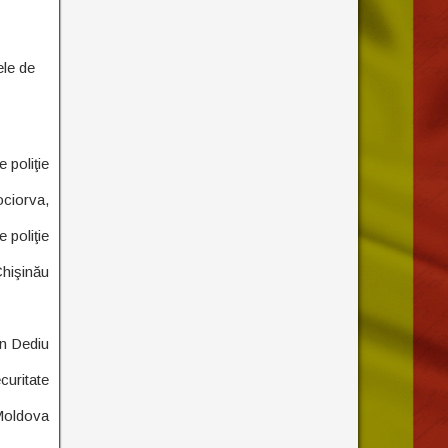
ele de
e poliţie
ciorva,
 poliţie
Chişinău
in Dediu
curitate
 Moldova