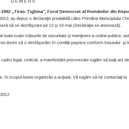
D E M E R S
-1992 ,,Tiras-Tighina’’, Forul Democrat al Românilor din Repu
012, au depus o declaraţie prealabilă către Primăria Municipiului Chi
mează să se desfăşoare pe 13 şi 16 mai (Declaraţia se anexează).
luate toate măsurile de securitate şi menţinere a ordinii publice, ast
re noi dorim să o desfăşurăm în condiţii paşnice conform traseului şi t
adru legal, civilizat, a manifestării preconizate rugăm să luaţi act de
, în scopul bunei organizări a acţiunii, Vă rugăm să ne contactaţi la
.2012