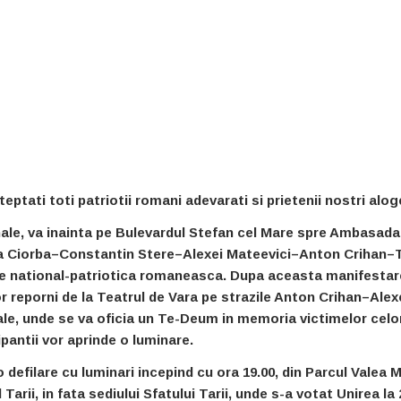
steptati toti patriotii romani adevarati si prietenii nostri alog
nale, va inainta pe Bulevardul Stefan cel Mare spre Ambasada
ma Ciorba–Constantin Stere–Alexei Mateevici–Anton Crihan–
re national-patriotica romaneasca. Dupa aceasta manifestar
or reporni de la Teatrul de Vara pe strazile Anton Crihan–Alex
le, unde se va oficia un Te-Deum in memoria victimelor celo
ipantii vor aprinde o luminare.
 defilare cu luminari incepind cu ora 19.00, din Parcul Valea M
Tarii, in fata sediului Sfatului Tarii, unde s-a votat Unirea la 