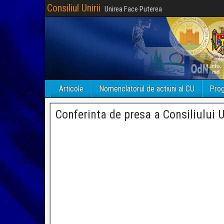
Consiliul Unirii
Unirea Face Puterea
Articole
Nomenclatorul de actiuni al CU
Prog
Conferinta de presa a Consiliului U