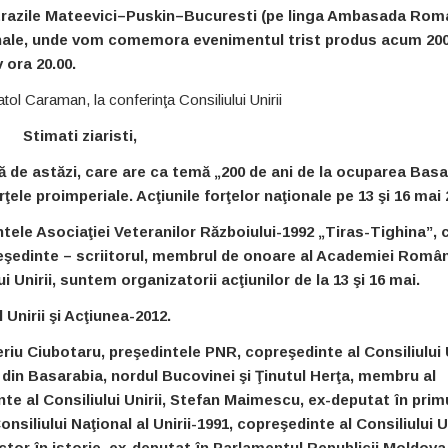
trazile Mateevici–Puskin–Bucuresti (pe linga Ambasada Roma
nale, unde vom comemora evenimentul trist produs acum 20
 ora 20.00.
tol Caraman, la conferinţa Consiliului Unirii
Stimati ziaristi,
ă de astăzi, care are ca
temă „200 de ani de la ocuparea Basa
ele proimperiale. Acţiunile forţelor naţionale pe 13 şi 16 mai 
le Asociaţiei Veteranilor Războiului-1992 „Tiras-Tighina”, c
şedinte – scriitorul, membrul de onoare al Academiei Român
i Unirii, suntem organizatorii acţiunilor de la 13 şi 16 mai.
 Unirii şi Acţiunea-2012.
riu Ciubotaru, preşedintele PNR, copreşedinte al Consiliului U
 din Basarabia, nordul Bucovinei şi Ţinutul Herţa, membru al
te al Consiliului Unirii, Stefan Maimescu, ex-deputat în prim
iliului Naţional al Unirii-1991, copreşedinte al Consiliului Un
ctor în istorie, ex-deputat în Parlamentul Republicii Moldova