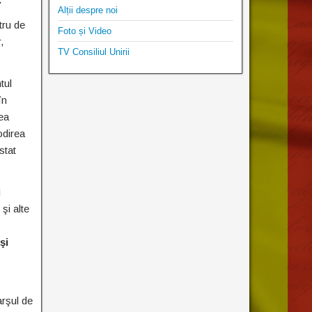
Alții despre noi
tru de
Foto și Video
,
TV Consiliul Unirii
tul
în
rea
lodirea
stat
i
şi alte
şi
arşul de