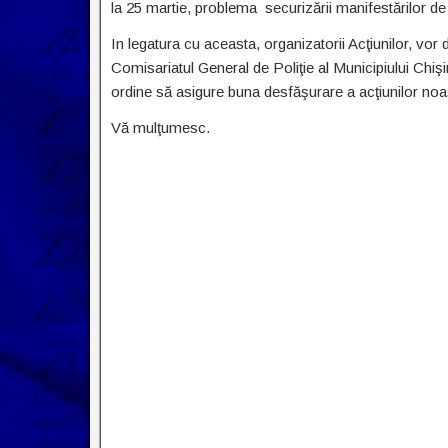
la 25 martie, problema securizării manifestărilor de că
In legatura cu aceasta, organizatorii Acţiunilor, vo
Comisariatul General de Poliţie al Municipiului Chişin
ordine să asigure buna desfăşurare a acţiunilor noast
Vă mulţumesc.
(pentr