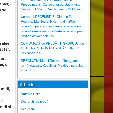
niei)–
Președinției și Cancelariei de stat privind
Programul “Pactul Verde pentru Moldova”
0 de
Un nou 1 DECEMBRIE. Din nou fără
Reunire. Manifestul PNL.md din 2007
privind imperativul solidarizării naționale si
privind semnarea unui Parteneriat european
privilegiat România-RM
rabiei,
COMUNICAT de PRESĂ al ”GRUPULUI de
INTEGRARE ROMÂNEASCĂ” (GIR), 21
2012”.
noiembrie 2022
are,
REZOLUȚIA Mesei Rotunde “Integrarea
e, dl
românească a Republicii Moldova pe calea
spre UE”
Articole
nirii,
Articole Unire
ul
Declarații de presă
irii şi
Activitate
.