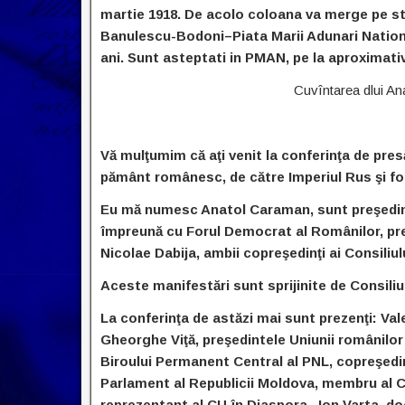
martie 1918. De acolo coloana va merge pe s
Banulescu-Bodoni–Piata Marii Adunari Natio
ani.
Sunt asteptati in PMAN, pe la aproximativ
Cuvîntarea dlui Ana
Vă mulţumim că aţi venit la conferinţa de pres
pământ românesc, de către Imperiul Rus şi forţ
Eu mă numesc Anatol Caraman, sunt preşedinte
împreună cu Forul Democrat al Românilor, pre
Nicolae Dabija, ambii copreşedinţi ai Consiliulu
Aceste manifestări sunt sprijinite de Consiliul
La conferinţa de astăzi mai sunt prezenţi: Vale
Gheorghe Viţă, preşedintele Uniunii românilor
Biroului Permanent Central al PNL, copreşedin
Parlament al Republicii Moldova, membru al Cons
reprezentant al CU în Diaspora, Ion Varta, do