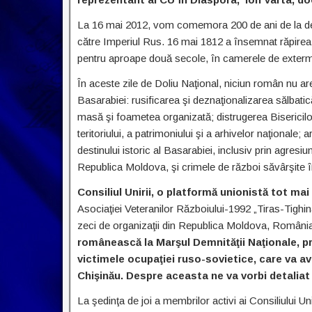
La 16 mai 2012, vom comemora 200 de ani de la dezm
către Imperiul Rus. 16 mai 1812 a însemnat răpirea r
pentru aproape două secole, în camerele de exterm
În aceste zile de Doliu Naţional, niciun român nu ar
Basarabiei: rusificarea şi deznaţionalizarea sălbatică
masă şi foametea organizată; distrugerea Bisericilor, 
teritoriului, a patrimoniului şi a arhivelor naţionale; ar
destinului istoric al Basarabiei, inclusiv prin agres
Republica Moldova, şi crimele de război săvârşite î
Consiliul Unirii, o platformă unionistă tot mai
Asociaţiei Veteranilor Războiului-1992 „Tiras-Tighina
zeci de organizaţii din Republica Moldova, România 
românească la Marşul Demnităţii Naţionale, pr
victimele ocupaţiei ruso-sovietice, care va ave
Chişinău. Despre aceasta ne va vorbi detaliat 
La şedinţa de joi a membrilor activi ai Consiliului U