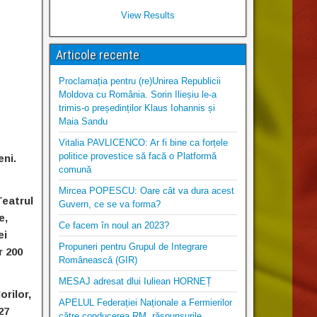
View Results
Articole recente
Proclamația pentru (re)Unirea Republicii
Moldova cu România. Sorin Ilieșiu le-a
trimis-o președinților Klaus Iohannis și
Maia Sandu
Vitalia PAVLICENCO: Ar fi bine ca forțele
politice provestice să facă o Platformă
eni.
comună
Mircea POPESCU: Oare cât va dura acest
Teatrul
Guvern, ce se va forma?
e,
Ce facem în noul an 2023?
ei
Propuneri pentru Grupul de Integrare
r 200
Românească (GIR)
MESAJ adresat dlui Iuliean HORNEȚ
orilor,
APELUL Federației Naționale a Fermierilor
27
către conducerea RM, răspunsurile