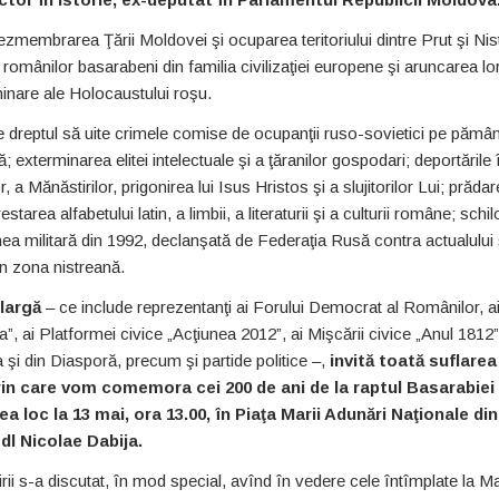
embrarea Ţării Moldovei şi ocuparea teritoriului dintre Prut şi Nis
omânilor basarabeni din familia civilizaţiei europene şi aruncarea lor
inare ale Holocaustului roşu.
e dreptul să uite crimele comise de ocupanţii ruso-sovietici pe pămân
; exterminarea elitei intelectuale şi a ţăranilor gospodari; deportările 
a Mănăstirilor, prigonirea lui Isus Hristos şi a slujitorilor Lui; prăda
estarea alfabetului latin, a limbii, a literaturii şi a culturii române; schi
iunea militară din 1992, declanşată de Federaţia Rusă contra actualului 
n zona nistreană.
 largă
– ce include reprezentanţi ai Forului Democrat al Românilor, a
”, ai Platformei civice „Acţiunea 2012”, ai Mişcării civice „Anul 1812” 
şi din Diasporă, precum şi partide politice –,
invită toată suflarea
in care vom comemora cei 200 de ani de la raptul Basarabiei 
a loc la 13 mai, ora 13.00, în Piaţa Marii Adunări Naţionale din
dl Nicolae Dabija.
nirii s-a discutat, în mod special, avînd în vedere cele întîmplate la M