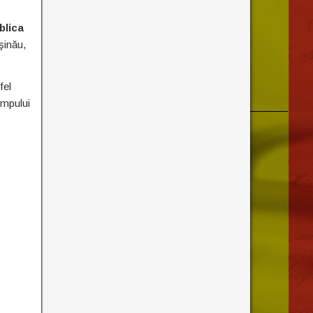
blica
şinău,
fel
impului