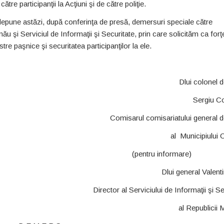
tre participanţii la Acţiuni şi de către poliţie.
r depune astăzi, după conferinţa de presă, demersuri speciale către
ău şi Serviciul de Informaţii şi Securitate, prin care solicităm ca forţ
re paşnice şi securitatea participanţilor la ele.
Dlui colonel d
Sergiu Co
Comisarul comisariatului general de
al Municipiului 
u informare)
Dlui general Valent
Director al Serviciului de Informaţii şi Se
al Republicii