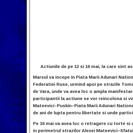
Actiunile de pe 13 si 16 mai, la care sint a
Marsul va incepe in Piata Marii Adunari Natio
Federatiei Ruse, urmind apoi pe strazile To
de Vara, unde va avea loc o ampla manifesta
participantii la actiune se vor reincolona si v
Mateevici–Puskin–Piata Marii Adunari Nationa
de ani de lupta pentru libertate si unde partic
Pe 16 mai va avea loc o retragere cu torte si o
in perimetrul strazilor Alexei Mateevici–Sfatul 