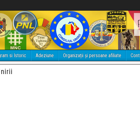
ram si Istoric
Adeziune
Organizații și persoane afiliate
Cont
nirii