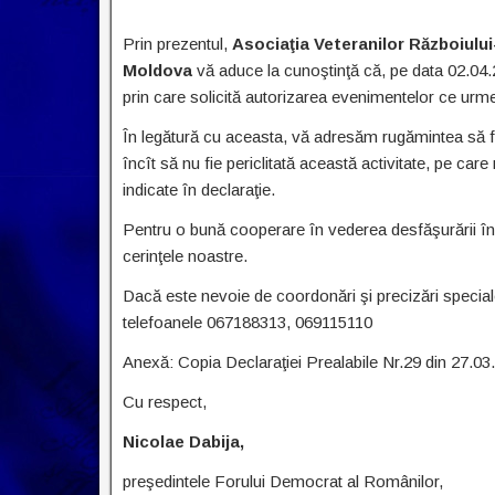
Prin prezentul,
Asociaţia Veteranilor Războiului
Moldova
vă aduce la cunoştinţă că, pe data 02.04.2
prin care solicită autorizarea evenimentelor ce ur
În legătură cu aceasta, vă adresăm rugămintea să fie 
încît să nu fie periclitată această activitate, pe ca
indicate în declaraţie.
Pentru o bună cooperare în vederea desfăşurării în c
cerinţele noastre.
Dacă este nevoie de coordonări şi precizări speciale
telefoanele 067188313, 069115110
Anexă: Copia Declaraţiei Prealabile Nr.29 din 27.03
Cu respect,
Nicolae Dabija,
preşedintele Forului Democrat al Românilor,