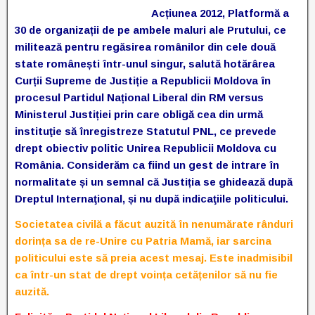
Acțiunea 2012, Platformă a
30 de organizații de pe ambele maluri ale Prutului, ce
militează pentru regăsirea românilor din cele două
state românești într-unul singur, salută hotărârea
Curții Supreme de Justiție a Republicii Moldova în
procesul Partidul Național Liberal din RM versus
Ministerul Justiției prin care obligă cea din urmă
instituţie să înregistreze Statutul PNL, ce prevede
drept obiectiv politic Unirea Republicii Moldova cu
România.
Considerăm ca fiind un gest de intrare în
normalitate și un semnal că Justiția se ghidează după
Dreptul Internaţional, și nu după indicaţiile politicului.
Societatea civilă a făcut auzită în nenumărate rânduri
dorința sa de re-Unire cu Patria Mamă, iar sarcina
politicului este să preia acest mesaj. Este inadmisibil
ca într-un stat de drept voința cetățenilor să nu fie
auzită.