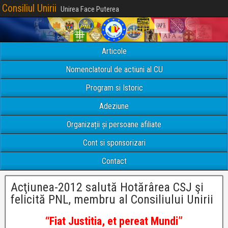
Consiliul Unirii
Unirea Face Puterea
Articole
Nomenclatorul de actiuni al CU
Program si Istoric
Adeziune
Organizații și persoane afiliate
Cont si sponsorizari
Contact
Acţiunea-2012 salută Hotărârea CSJ şi
felicită PNL, membru al Consiliului Unirii
“Fiat Justitia, et pereat Mundi”