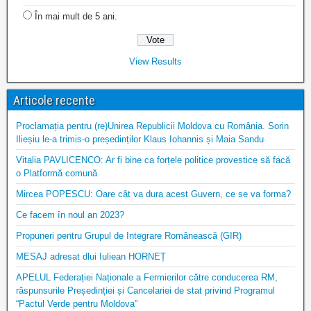
În mai mult de 5 ani.
View Results
Articole recente
Proclamația pentru (re)Unirea Republicii Moldova cu România. Sorin
Ilieșiu le-a trimis-o președinților Klaus Iohannis și Maia Sandu
Vitalia PAVLICENCO: Ar fi bine ca forțele politice provestice să facă
o Platformă comună
Mircea POPESCU: Oare cât va dura acest Guvern, ce se va forma?
Ce facem în noul an 2023?
Propuneri pentru Grupul de Integrare Românească (GIR)
MESAJ adresat dlui Iuliean HORNEȚ
APELUL Federației Naționale a Fermierilor către conducerea RM,
răspunsurile Președinției și Cancelariei de stat privind Programul
“Pactul Verde pentru Moldova”