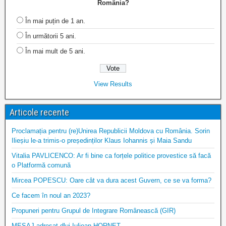
România?
În mai puțin de 1 an.
În următorii 5 ani.
În mai mult de 5 ani.
View Results
Articole recente
Proclamația pentru (re)Unirea Republicii Moldova cu România. Sorin
Ilieșiu le-a trimis-o președinților Klaus Iohannis și Maia Sandu
Vitalia PAVLICENCO: Ar fi bine ca forțele politice provestice să facă
o Platformă comună
Mircea POPESCU: Oare cât va dura acest Guvern, ce se va forma?
Ce facem în noul an 2023?
Propuneri pentru Grupul de Integrare Românească (GIR)
MESAJ adresat dlui Iuliean HORNEȚ