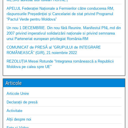
APELUL Federației Naționale a Fermierilor către conducerea RM,
răspunsurile Președinției și Cancelariei de stat privind Programul
“Pactul Verde pentru Moldova”
Un nou 1 DECEMBRIE. Din nou fără Reunire. Manifestul PNL.md din
2007 privind imperativul solidarizării naționale si privind semnarea
unui Parteneriat european privilegiat România-RM
COMUNICAT de PRESĂ al ”GRUPULUI de INTEGRARE
ROMÂNEASCĂ” (GIR), 21 noiembrie 2022
REZOLUȚIA Mesei Rotunde “Integrarea românească a Republicii
Moldova pe calea spre UE”
Articole
Articole Unire
Declarații de presă
Activitate
Alții despre noi
Foto și Video