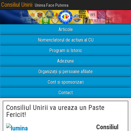
Consiliul Unirii
Unirea Face Puterea
Articole
Nomenclatorul de actiuni al CU
Program si Istoric
Adeziune
Organizații și persoane afiliate
Cont si sponsorizari
Contact
Consiliul Unirii va ureaza un Paste
Fericit!
Consiliul