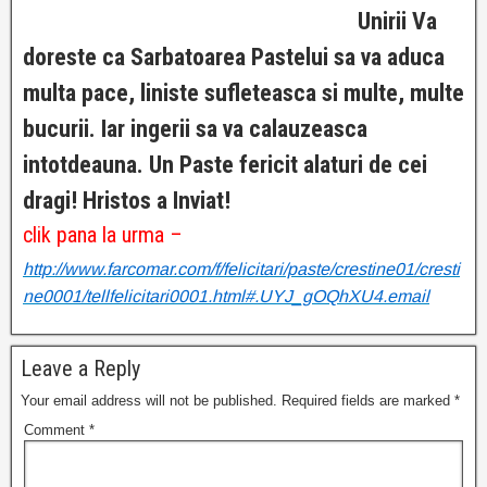
Unirii Va
doreste ca Sarbatoarea Pastelui sa va aduca
multa pace, liniste sufleteasca si multe, multe
bucurii. Iar ingerii sa va calauzeasca
intotdeauna. Un Paste fericit alaturi de cei
dragi! Hristos a Inviat!
clik pana la urma –
http://www.farcomar.com/f/feli
citari/paste/crestine01/cresti
ne0001/tellfelicitari0001.
html#.UYJ_gOQhXU4.email
Leave a Reply
Your email address will not be published.
Required fields are marked
*
Comment
*