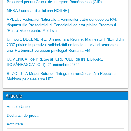
Propuneri pentru Grupul de Integrare Românească (GIR)
MESAJ adresat dlui Iuliean HORNEȚ
APELUL Federației Naționale a Fermierilor către conducerea RM,
răspunsurile Președinției și Cancelariei de stat privind Programul
“Pactul Verde pentru Moldova”
Un nou 1 DECEMBRIE. Din nou fără Reunire. Manifestul PNL.md din
2007 privind imperativul solidarizării naționale si privind semnarea
unui Parteneriat european privilegiat România-RM
COMUNICAT de PRESĂ al ”GRUPULUI de INTEGRARE
ROMÂNEASCĂ” (GIR), 21 noiembrie 2022
REZOLUȚIA Mesei Rotunde “Integrarea românească a Republicii
Moldova pe calea spre UE”
Articole
Articole Unire
Declarații de presă
Activitate