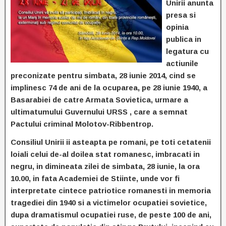
Unirii anunta
presa si
opinia
publica in
legatura cu
actiunile
preconizate pentru simbata, 28 iunie 2014, cind se
implinesc 74 de ani de la ocuparea, pe 28 iunie 1940, a
Basarabiei de catre Armata Sovietica, urmare a
ultimatumului Guvernului URSS , care a semnat
Pactului criminal Molotov-Ribbentrop.
Consiliul Unirii ii asteapta pe romani, pe toti cetatenii
loiali celui de-al doilea stat romanesc, imbracati in
negru, in dimineata zilei de simbata, 28 iunie, la ora
10.00, in fata Academiei de Stiinte, unde vor fi
interpretate cintece patriotice romanesti in memoria
tragediei din 1940 si a victimelor ocupatiei sovietice,
dupa dramatismul ocupatiei ruse, de peste 100 de ani,