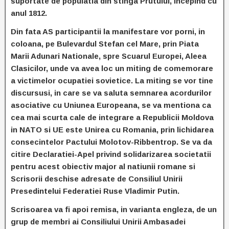
suportate de populatia din stinga Prutului, incepind cu
anul 1812.
Din fata AS participantii la manifestare vor porni, in
coloana, pe Bulevardul Stefan cel Mare, prin Piata
Marii Adunari Nationale, spre Scuarul Europei, Aleea
Clasicilor, unde va avea loc un miting de comemorare
a victimelor ocupatiei sovietice. La miting se vor tine
discursusi, in care se va saluta semnarea acordurilor
asociative cu Uniunea Europeana, se va mentiona ca
cea mai scurta cale de integrare a Republicii Moldova
in NATO si UE este Unirea cu Romania, prin lichidarea
consecintelor Pactului Molotov-Ribbentrop. Se va da
citire Declaratiei-Apel privind solidarizarea societatii
pentru acest obiectiv major al natiunii romane si
Scrisorii deschise adresate de Consiliul Unirii
Presedintelui Federatiei Ruse Vladimir Putin.
Scrisoarea va fi apoi remisa, in varianta engleza, de un
grup de membri ai Consiliului Unirii Ambasadei