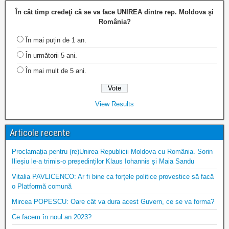
În cât timp credeţi că se va face UNIREA dintre rep. Moldova şi
România?
În mai puțin de 1 an.
În următorii 5 ani.
În mai mult de 5 ani.
View Results
Articole recente
Proclamația pentru (re)Unirea Republicii Moldova cu România. Sorin
Ilieșiu le-a trimis-o președinților Klaus Iohannis și Maia Sandu
Vitalia PAVLICENCO: Ar fi bine ca forțele politice provestice să facă
o Platformă comună
Mircea POPESCU: Oare cât va dura acest Guvern, ce se va forma?
Ce facem în noul an 2023?