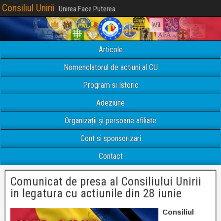
Consiliul Unirii
Unirea Face Puterea
Articole
Nomenclatorul de actiuni al CU
Program si Istoric
Adeziune
Organizații și persoane afiliate
Cont si sponsorizari
Contact
Comunicat de presa al Consiliului Unirii
in legatura cu actiunile din 28 iunie
Consiliul