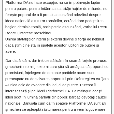
Platforma DA nu face excepţie, nu se împotriveşte luptei
pentru putere, pentru întărirea statalităţii hoţilor de miliarde, nu
fereşte poporul de a fi prostit ascunzând adevărul despre
ideea naţională a tuturor românilor, cerând doar pedepsirea
hoţilor, demisia totală, anticipatele ascunzând, vorba lui Petru
Bogatu, interese meschine!
Unirea stataliştilor interni şi externi devine o forţă de nebiruit
dacă ştim cine stă în spatele acestor iubitori de putere şi
avere.
Dar dacă luăm, dar trebuie să luăm în seamă forţele proruse,
şmecherii interni şi externi care ştiu să amăgească poporul cu
promisiuni, înţelegem de ce toate partidele acum sunt
preocupate nu de salvarea poporului prin Reîntregirea cu Ţara
– unica cale de evadare din iad, ci de putere. Puterea îi
interesesază şi pe liderii Platformei DA. La mitinguri aceşti
lideri scot în lumină bărbaţii din popor, bărbaţi devotaţi cauzei
naţionale. Bănuiala cum că în spatele Platformei DA sunt alţi
şmecheri ce aşteaptă răsturnarea pentru a veni la guvernare