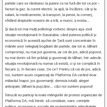
partide care se rânduiesc la putere ce ne fură din tot ce pot –
facturi la gaz, la curent electric, la apă, la încălzire, cât şi la
salarii, la medicamente, la transport, la pensii, la comerţ,
sfidând drepturile noastre de a trăi, a munci, a exista…
Şi dacă tot mai mulţi politologi vorbesc despre aşa-zisă
situaţie revoluţionară în Basarabia, când puterea politică şi
economică în această aşchie de Ţară sunt concentrate în
mâinile unor nelegiuiţi bogătani din partide, dar tot ei, tâlharii
compromişi, nu mai pot guverna, iar cei de jos, adică poporul,
nu mai dorim să fim prădaţi şi guvernaţi de tâlhari, într-adevăr,
situaţia revoluţionară nu numai că există, ci şi se complică în
fiecare zi, în fiecare ceas. De ce? Pentru că cei de jos, adică
noi, suntem acum organizaţi de Platforma DA cerând doar:
miliardul înapoi; jos guvernanţii; demisia totală; alegeri
anticipate; tâlharii la puşcărie… căci noi suntem poporul!
Întrucât eu particip la toate mitingurile de protest organizate de
Platforma DA, mă întreb: să constituie, oare, cerinţele
politice, economice, sociale ale protestatarilor adevăratele