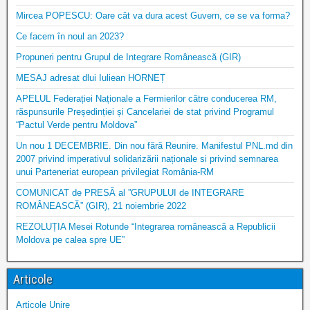
Mircea POPESCU: Oare cât va dura acest Guvern, ce se va forma?
Ce facem în noul an 2023?
Propuneri pentru Grupul de Integrare Românească (GIR)
MESAJ adresat dlui Iuliean HORNEȚ
APELUL Federației Naționale a Fermierilor către conducerea RM,
răspunsurile Președinției și Cancelariei de stat privind Programul
“Pactul Verde pentru Moldova”
Un nou 1 DECEMBRIE. Din nou fără Reunire. Manifestul PNL.md din
2007 privind imperativul solidarizării naționale si privind semnarea
unui Parteneriat european privilegiat România-RM
COMUNICAT de PRESĂ al ”GRUPULUI de INTEGRARE
ROMÂNEASCĂ” (GIR), 21 noiembrie 2022
REZOLUȚIA Mesei Rotunde “Integrarea românească a Republicii
Moldova pe calea spre UE”
Articole
Articole Unire