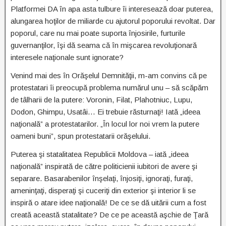
Platformei DA în apa asta tulbure îi interesează doar puterea,
alungarea hoţilor de miliarde cu ajutorul poporului revoltat. Dar
poporul, care nu mai poate suporta înjosirile, furturile
guvernanţilor, îşi dă seama că în mişcarea revoluţionară
interesele naţionale sunt ignorate?
Venind mai des în Orăşelul Demnităţii, m-am convins că pe
protestatari îi preocupă problema numărul unu – să scăpăm
de tâlharii de la putere: Voronin, Filat, Plahotniuc, Lupu,
Dodon, Ghimpu, Usatâi… Ei trebuie răsturnaţi! Iată „ideea
naţională” a protestatarilor. „În locul lor noi vrem la putere
oameni buni”, spun protestatarii orăşelului.
Puterea şi statalitatea Republicii Moldova – iată „ideea
naţională” inspirată de către politicienii iubitori de avere şi
separare. Basarabenilor înşelaţi, înjosiţi, ignoraţi, furaţi,
ameninţaţi, disperaţi şi cuceriţi din exterior şi interior li se
inspiră o atare idee naţională! De ce se dă uitării cum a fost
creată această statalitate? De ce pe această aşchie de Ţară