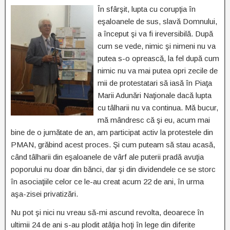
În sfârşit, lupta cu corupţia în
eşaloanele de sus, slavă Domnului,
a început şi va fi ireversibilă. După
cum se vede, nimic şi nimeni nu va
putea s-o oprească, la fel după cum
nimic nu va mai putea opri zecile de
mii de protestatari să iasă în Piaţa
Marii Adunări Naţionale dacă lupta
cu tâlharii nu va continua. Mă bucur,
mă mândresc că şi eu, acum mai
bine de o jumătate de an, am participat activ la protestele din
PMAN, grăbind acest proces. Şi cum puteam să stau acasă,
când tâlharii din eşaloanele de vârf ale puterii pradă avuţia
poporului nu doar din bănci, dar şi din dividendele ce se storc
în asociaţiile celor ce le-au creat acum 22 de ani, în urma
aşa-zisei privatizări.
Nu pot şi nici nu vreau să-mi ascund revolta, deoarece în
ultimii 24 de ani s-au plodit atâţia hoţi în lege din diferite