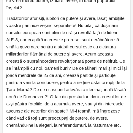
se vrea mereu putere, izolare, avere, în dauna poporului
înşelat?
Trădătorilor afurisiţi, iubitori de putere şi avere, lăsaţi ambiţiile
voastre partinice veşnic separatiste! Nu uitaţi că duşmanii
cursului european sunt plini de ură şi revoltă faţă de liderii
AIE-3, dar ei apără interesele proruse, sunt nerăbdători să
vină la guvernare pentru a stabili cursul estic cu dictatura
miliardarilor flămânzi de putere şi avere. Acum aceasta
creează o supraîncordare revoluţionară poate de nebiruit. Ce
se întâmplă cu noi, oameni buni? De ce tâlharii mari şi mici îşi
joacă mendrele de 25 de ani, creează partide şi partiduţe
pentru a veni la conducere, pentru a ne ţine ostatici rupţi de la
Ţara-Mamă? De ce ei ascund adevărata idee naţională lăsată
nouă de Dumnezeu?! O fac din prostia lor, din interesul lor de
a-şi păstra fotoliile, de a acumula avere, sau şi din interesele
ascunse ale actorilor din spate? Mi-i teamă, mă îngrozesc
când văd că toţi sunt preocupaţi de putere, de avere,
chemându-ne la alegeri, la referendumuri, la răsturnare etc.