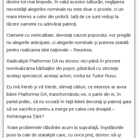
devine tot mai limpede, în valul acestor tulburări, neglijarea
necesităţii alegerilor nominale nu este doar o prostie, ci un
mare interes a celor din umbră. Iată de ce sunt reduşi la
tăcere oamenii cu adevărat patrioţi.
Oamenii cu verticalitate, devotaţi cauzei poporului, vor pregăti
nu alegerile anticipate, ci alegerile nominale şi puterea statală
pentru realizarea ideii naţionale – Reunirea.
Radicaliştii Platformei DA nu doresc nici până în prezent
nominalizarea bărbaţilor din popor, păstrând cu stricteţe
acelaşi spectacol, aceiaşi actori, vorba lui Tudor Rusu.
Eu mă întreb şi vă întreb, stimaţi cititori, ce interese ar avea
liderii Platformei DA, transformându-se, o parte din ei, în
partid politic, să nu scoată în faţă liderii devotaţi şi patrioţi gata
să se sacrifice pentru a merge pe calea cea dreaptă –
Reîntregirea Ţării?
Toate problemele răbufnite acum la suprafaţă, înşelătoriile
puse la cale de stataliştii care, cu orice preţ, doresc să-şi