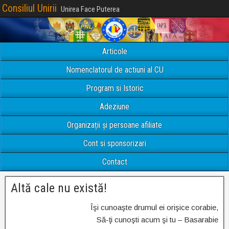
Consiliul Unirii
Unirea Face Puterea
Articole
Nomenclatorul de actiuni al CU
Program si Istoric
Adeziune
Organizații și persoane afiliate
Cont si sponsorizari
Contact
Altă cale nu există!
Îşi cunoaşte drumul ei orişice corabie,
Să-ţi cunoşti acum şi tu – Basarabie