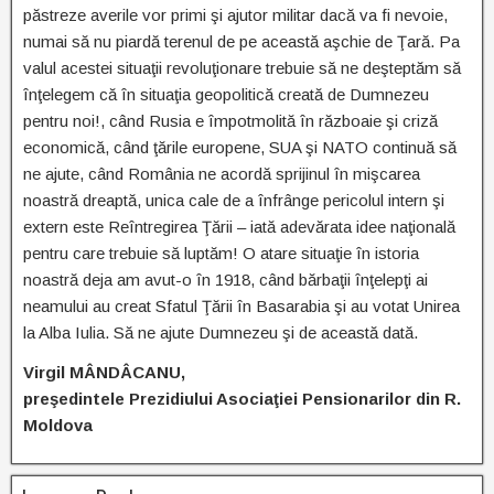
păstreze averile vor primi şi ajutor militar dacă va fi nevoie,
numai să nu piardă terenul de pe această aşchie de Ţară. Pa
valul acestei situaţii revoluţionare trebuie să ne deşteptăm să
înţelegem că în situaţia geopolitică creată de Dumnezeu
pentru noi!, când Rusia e împotmolită în războaie şi criză
economică, când ţările europene, SUA şi NATO continuă să
ne ajute, când România ne acordă sprijinul în mişcarea
noastră dreaptă, unica cale de a înfrânge pericolul intern şi
extern este Reîntregirea Ţării – iată adevărata idee naţională
pentru care trebuie să luptăm! O atare situaţie în istoria
noastră deja am avut-o în 1918, când bărbaţii înţelepţi ai
neamului au creat Sfatul Ţării în Basarabia şi au votat Unirea
la Alba Iulia. Să ne ajute Dumnezeu şi de această dată.
Virgil MÂNDÂCANU,
preşedintele Prezidiului Asociaţiei Pensionarilor din R.
Moldova