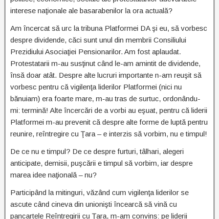
interese naţionale ale basarabenilor la ora actuală?
Am încercat să urc la tribuna Platformei DA şi eu, să vorbesc
despre dividende, căci sunt unul din membrii Consiliului
Prezidiului Asociaţiei Pensionarilor. Am fost aplaudat.
Protestatarii m-au susţinut când le-am amintit de dividende,
însă doar atât. Despre alte lucruri importante n-am reuşit să
vorbesc pentru că vigilenţa liderilor Platformei (nici nu
bănuiam) era foarte mare, m-au tras de surtuc, ordonându-
mi: termină! Alte încercări de a vorbi au eşuat, pentru că liderii
Platformei m-au prevenit că despre alte forme de luptă pentru
reunire, reîntregire cu Ţara – e interzis să vorbim, nu e timpul!
De ce nu e timpul? De ce despre furturi, tâlhari, alegeri
anticipate, demisii, puşcării e timpul să vorbim, iar despre
marea idee naţională – nu?
Participând la mitinguri, văzând cum vigilenţa liderilor se
ascute când cineva din unionişti încearcă să vină cu
pancartele Reîntregirii cu Ţara, m-am convins: pe liderii