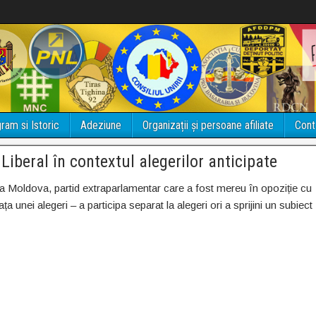
ram si Istoric
Adeziune
Organizații și persoane afiliate
Cont
iberal în contextul alegerilor anticipate
ca Moldova, partid extraparlamentar care a fost mereu în opoziție cu
ța unei alegeri – a participa separat la alegeri ori a sprijini un subiect