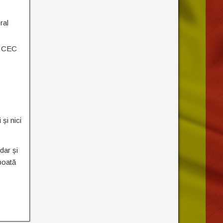
ral
la CEC
și nici
dar și
poată