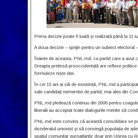
Prima decizie poate fi luată și realizată până la 11
A doua decizie – sprijin pentru un subiect electoral –
Înainte de aceasta, PNL.md, ca partid care a avut c
Dreapta pretinsă prooccidentală are reflexe politic
formuleze niște idei.
În cei 15 ani ai săi de existență, PNL.md a participat
sale candidați nemembri de partid, mai ales din Consil
PNL.md pledează continuu din 2006 pentru coagulare
liberalii au acceptat toate dialogurile menite să con
PNL.md este convins că această consolidare se po
dezideratul unionist și să convingă populația de a
spațiul comunitar euroatlantic doar prin Unirea cu 