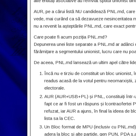
alte entități asociative au reînviat sptitul unionist d
AUR, pe a cărui listă NU candidează PNL.md, care a 
vede, mai curând ca să dezavueze nesinceritatea mes
nu a revenit la așteptările PNL.md, care exact pentr
Care poate fi acum poziția PNL.md?
Depunerea unei liste separate a PNL.md ar adânci d
fărâmițare a segmentului unionist, lucru care nu poate 
De aceea, PNL.md lansează un ultim apel către liderii 
Încă nu e tirziu de constituit un bloc unionist,
readus acasă de la votul pentru neomarxiștii, zi
electorale.
AUR (AUR+USB+PL) și PNL, constituiți într-un b
fapt ce ar fi fost un răspuns și lcontraofertei
refuzat, iar AUR a ajuns, în final la ideea de b
lista sa la CEC.
Un Bloc format de MPU (inclusiv cu PNL.md), ca
adera la bloc și alte partide, gen PUN, PDA ș.a. 