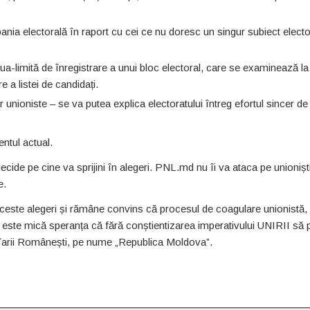
ania electorală în raport cu cei ce nu doresc un singur subiect electo
 ziua-limită de înregistrare a unui bloc electoral, care se examinează 
e a listei de candidați.
or unioniste – se va putea explica electoratului întreg efortul sincer de
ntul actual.
e pe cine va sprijini în alegeri. PNL.md nu îi va ataca pe unioniști 
e.
este alegeri și rămâne convins că procesul de coagulare unionistă, 
ă este mică speranța că fără conștientizarea imperativului UNIRII să 
l Țarii Românești, pe nume „Republica Moldova”.