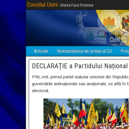
Consiliul Unirii
Unirea Face Puterea
Articole
Nomenclatorul de actiuni al CU
Prog
DECLARAȚIE a Partidului Național L
PNL.md, primul partid statutar unionist din Republi
guvernările antinaționale sau anaționale, se află în fa
electoral.