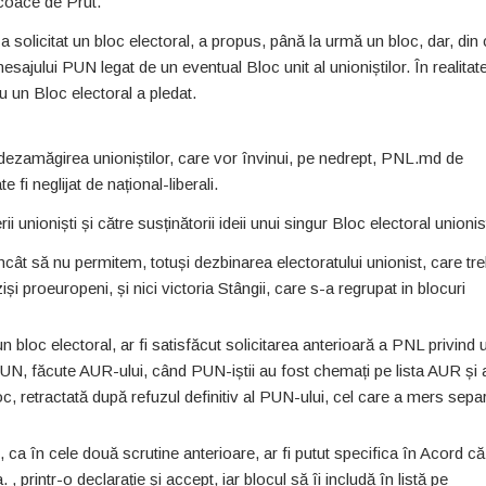
incoace de Prut.
solicitat un bloc electoral, a propus, până la urmă un bloc, dar, din 
ajului PUN legat de un eventual Bloc unit al unioniștilor. În realita
u un Bloc electoral a pledat.
ezamăgirea unioniștilor, care vor învinui, pe nedrept, PNL.md de
fi neglijat de național-liberali.
unioniști și către susținătorii ideii unui singur Bloc electoral unionis
 încât să nu permitem, totuși dezbinarea electoratului unionist, care tr
și proeuropeni, și nici victoria Stângii, care s-a regrupat in blocuri
loc electoral, ar fi satisfăcut solicitarea anterioară a PNL privind 
 PUN, făcute AUR-ului, când PUN-iștii au fost chemați pe lista AUR și 
loc, retractată după refuzul definitiv al PUN-ului, cel care a mers sepa
 în cele două scrutine anterioare, ar fi putut specifica în Acord că
, printr-o declarație și accept, iar blocul să îi includă în listă pe