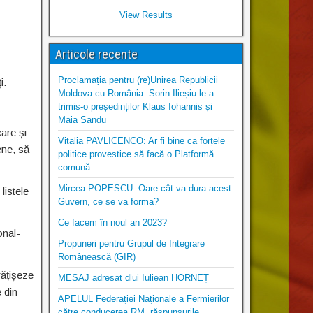
View Results
Articole recente
Proclamația pentru (re)Unirea Republicii
i.
Moldova cu România. Sorin Ilieșiu le-a
trimis-o președinților Klaus Iohannis și
Maia Sandu
are și
Vitalia PAVLICENCO: Ar fi bine ca forțele
ene, să
politice provestice să facă o Platformă
comună
Mircea POPESCU: Oare cât va dura acest
listele
Guvern, ce se va forma?
Ce facem în noul an 2023?
onal-
Propuneri pentru Grupul de Integrare
Românească (GIR)
ățișeze
MESAJ adresat dlui Iuliean HORNEȚ
 din
APELUL Federației Naționale a Fermierilor
către conducerea RM, răspunsurile