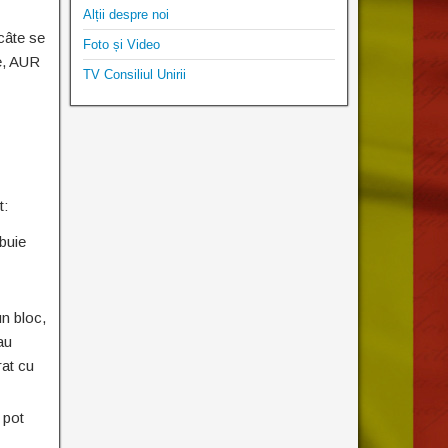
Alții despre noi
câte se
Foto și Video
te, AUR
TV Consiliul Unirii
t:
ebuie
un bloc,
au
rat cu
 pot