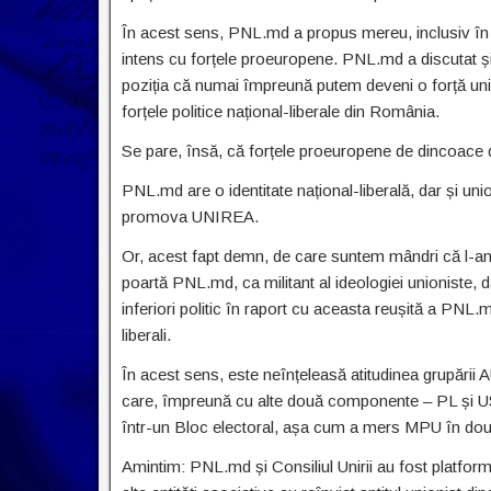
În acest sens, PNL.md a propus mereu, inclusiv în c
intens cu forțele proeuropene. PNL.md a discutat 
poziția că numai împreună putem deveni o forță unio
forțele politice național-liberale din România.
Se pare, însă, că forțele proeuropene de dincoace d
PNL.md are o identitate național-liberală, dar și unio
promova UNIREA.
Or, acest fapt demn, de care suntem mândri că l-a
poartă PNL.md, ca militant al ideologiei unioniste, da
inferiori politic în raport cu aceasta reușită a PNL.
liberali.
În acest sens, este neînțeleasă atitudinea grupări
care, împreună cu alte două componente – PL și US
într-un Bloc electoral, așa cum a mers MPU în două 
Amintim: PNL.md și Consiliul Unirii au fost platfor