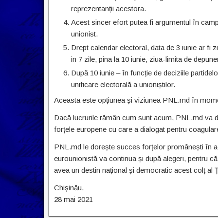
reprezentanții acestora.
Acest sincer efort putea fi argumentul în camp
unionist.
Drept calendar electoral, data de 3 iunie ar fi
in 7 zile, pina la 10 iunie, ziua-limita de depuner
După 10 iunie – în funcție de deciziile partidel
unificare electorală a unioniștilor.
Aceasta este opțiunea și viziunea PNL.md în mome
Dacă lucrurile rămân cum sunt acum, PNL.md va decid
forțele europene cu care a dialogat pentru coagular
PNL.md le dorește succes forțelor promânești în ac
eurounionistă va continua și după alegeri, pentru c
avea un destin național și democratic acest colț a
Chișinău,
28 mai 2021