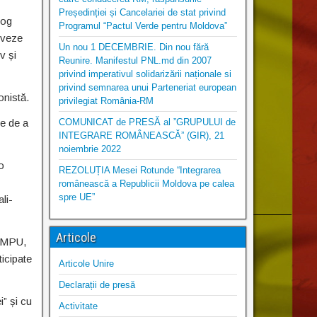
Președinției și Cancelariei de stat privind
log
Programul “Pactul Verde pentru Moldova”
oveze
Un nou 1 DECEMBRIE. Din nou fără
v și
Reunire. Manifestul PNL.md din 2007
privind imperativul solidarizării naționale si
privind semnarea unui Parteneriat european
onistă.
privilegiat România-RM
ce de a
COMUNICAT de PRESĂ al ”GRUPULUI de
INTEGRARE ROMÂNEASCĂ” (GIR), 21
noiembrie 2022
o
REZOLUȚIA Mesei Rotunde “Integrarea
românească a Republicii Moldova pe calea
spre UE”
li-
Articole
l MPU,
icipate
Articole Unire
Declarații de presă
” și cu
Activitate