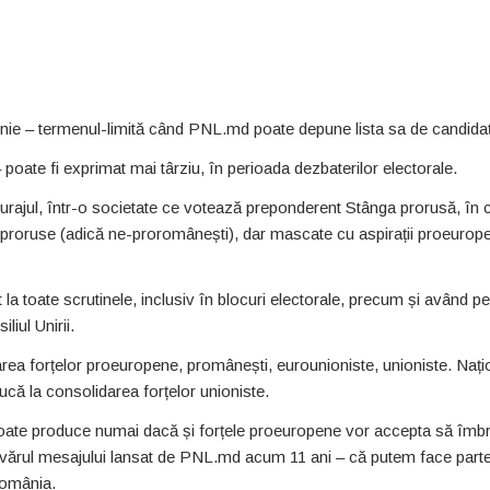
 iunie – termenul-limită când PNL.md poate depune lista sa de candidaț
 poate fi exprimat mai târziu, în perioada dezbaterilor electorale.
urajul, într-o societate ce votează preponderent Stânga prorusă, în c
e proruse (adică ne-proromânești), dar mascate cu aspirații proeurop
 la toate scrutinele, inclusiv în blocuri electorale, precum și având pe 
iul Unirii.
a forțelor proeuropene, promânești, eurounioniste, unioniste. Nați
ducă la consolidarea forțelor unioniste.
ate produce numai dacă și forțele proeuropene vor accepta să îmbr
devărul mesajului lansat de PNL.md acum 11 ani – că putem face parte
România.