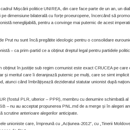
adrul Mișcării politice UNIREA, din care face parte de un an, un dia
și pe dimensiune bilaterală cu forțe proeuropene, încercând să prom
nistă neneglijabilă, pentru a convinge mai puternic de acest imperati
e Prut nu sunt încă pregătite ideologic pentru o consolidare eurouni
nistă – ca prim-partid ce a obținut dreptul legal pentru partidele politi
m obținut în justiție sub regim comunist este exact CRUCEA pe care 
r și meritul care îi deranjează puternic pe mulți, care se simt implicit
md, atunci când îmbrățișează dezideratul statutar unionist după naționa
i AUR (fostul PLR, ulterior – PPR), membru cu denumire schimbată a
B – nu au acceptat propunerea PNL.md de a merge și în alegeri ant
scrutine anterioare alegerilor anticipate.
mele unioniste care, împreună cu „Acțiunea-2012”, cu „Tinerii Moldovei