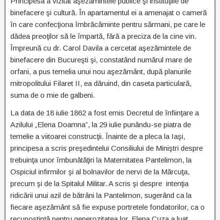
Principesa a vizitat aşezămintele publice şi instituţiile de
binefacere şi cultură. În apartamentul ei a amenajat o cameră
în care confecţiona îmbrăcăminte pentru sărmani, pe care le
dădea preoţilor să le împartă, fără a preciza de la cine vin.
Împreună cu dr. Carol Davila a cercetat aşezămintele de
binefacere din Bucureşti şi, constatând numărul mare de
orfani, a pus temelia unui nou aşezământ, după planurile
mitropolitului Filaret II, ea dăruind, din caseta particulară,
suma de o mie de galbeni.
La data de 18 iulie 1862 a fost emis Decretul de înfiinţare a
Azilului „Elena Doamna”, la 29 iulie punându-se piatra de
temelie a viitoarei construcţii. Înainte de a pleca la Iaşi,
principesa a scris preşedintelui Consiliului de Miniştri despre
trebuinţa unor îmbunătăţiri la Maternitatea Pantelimon, la
Ospiciul infirmilor şi al bolnavilor de nervi de la Mărcuţa,
precum şi de la Spitalul Militar. A scris şi despre intenţia
ridicării unui azil de bătrâni la Pantelimon, sugerând ca la
fiecare aşezământ să fie expuse portretele fondatorilor, ca o
recunoştinţă pentru generozitatea lor. Elena Cuza a luat