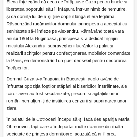
Elena înţelegând că ceea ce înfăptuise Cuza pentru binele şi
libertatea poporului său îl înfăşura într-un nimb de nemurire,
şi că dorinţa lui de a-şi ţine copilul lângă el era legitimă.
Răspunzând rugăminţilor domnului, principesa a acceptat cu
seninătate să-l înfieze pe Alexandru. Rămânând toată vara
anului 1864 la Ruginoasa, principesa s-a dedicat îngrijirii
micuţului Alexandru, supravegherii lucrărilor la palat şi
realizării schiţelor pentru confecţionarea mobilelor comandate
la Paris, ea demonstrând un gust deosebit pentru decorarea
încăperilor.
Domnul Cuza s-a înapoiat în Bucureşti, acolo având de
înfruntat opoziţia foştilor stăpâni ai bisericilor înstrăinate, ale
căror averi au fost secularizate, precum şi agitaţiile unor
români nemulţumiţi de instituirea cenzurii şi suprimarea unor
ziare.
În palatul de la Cotroceni începu să-şi facă des apariţia Maria
Obrenovici, fapt care a îndepărtat multe doamne din înalta
societate de prinţesa domnitoare, acuzată că ar fi prea