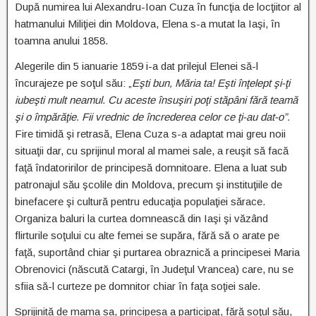
După numirea lui Alexandru-Ioan Cuza în funcţia de locţiitor al
hatmanului Miliţiei din Moldova, Elena s-a mutat la Iaşi, în
toamna anului 1858.
Alegerile din 5 ianuarie 1859 i-a dat prilejul Elenei să-l
încurajeze pe soţul său: „
Eşti bun, Măria ta! Eşti înţelept şi-ţi
iubeşti mult neamul. Cu aceste însuşiri poţi stăpâni fără teamă
şi o împărăţie. Fii vrednic de încrederea celor ce ţi-au dat-o”.
Fire timidă şi retrasă, Elena Cuza s-a adaptat mai greu noii
situaţii dar, cu sprijinul moral al mamei sale, a reuşit să facă
faţă îndatoririlor de principesă domnitoare. Elena a luat sub
patronajul său şcolile din Moldova, precum şi instituţiile de
binefacere şi cultură pentru educaţia populaţiei sărace.
Organiza baluri la curtea domnească din Iaşi şi văzând
flirturile soţului cu alte femei se supăra, fără să o arate pe
faţă, suportând chiar şi purtarea obraznică a principesei Maria
Obrenovici (născută Catargi, în Judeţul Vrancea) care, nu se
sfiia să-l curteze pe domnitor chiar în faţa soţiei sale.
Sprijinită de mama sa, principesa a participat, fără soţul său,