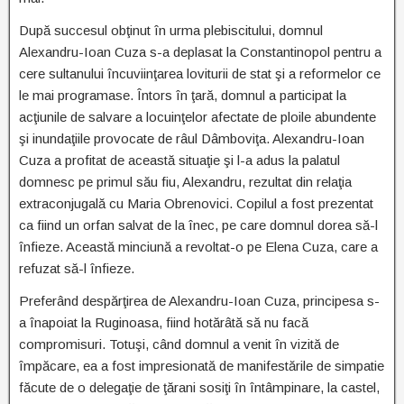
După succesul obţinut în urma plebiscitului, domnul
Alexandru-Ioan Cuza s-a deplasat la Constantinopol pentru a
cere sultanului încuviinţarea loviturii de stat şi a reformelor ce
le mai programase. Întors în ţară, domnul a participat la
acţiunile de salvare a locuinţelor afectate de ploile abundente
şi inundaţiile provocate de râul Dâmboviţa. Alexandru-Ioan
Cuza a profitat de această situaţie şi l-a adus la palatul
domnesc pe primul său fiu, Alexandru, rezultat din relaţia
extraconjugală cu Maria Obrenovici. Copilul a fost prezentat
ca fiind un orfan salvat de la înec, pe care domnul dorea să-l
înfieze. Această minciună a revoltat-o pe Elena Cuza, care a
refuzat să-l înfieze.
Preferând despărţirea de Alexandru-Ioan Cuza, principesa s-
a înapoiat la Ruginoasa, fiind hotărâtă să nu facă
compromisuri. Totuşi, când domnul a venit în vizită de
împăcare, ea a fost impresionată de manifestările de simpatie
făcute de o delegaţie de ţărani sosiţi în întâmpinare, la castel,