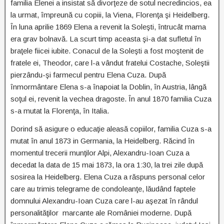
familia Elenei a insistat să divorţeze de sotul necredincios, ea
la urmat, împreună cu copiii, la Viena, Florenţa şi Heidelberg.
În luna aprilie 1869 Elena a revenit la Soleşti, întrucât mama
era grav bolnavă. La scurt timp aceasta şi-a dat sufletul în
braţele fiicei iubite. Conacul de la Soleşti a fost moştenit de
fratele ei, Theodor, care l-a vândut fratelui Costache, Soleştii
pierzându-şi farmecul pentru Elena Cuza. După
înmormântare Elena s-a înapoiat la Doblin, în Austria, lângă
soţul ei, revenit la vechea dragoste. În anul 1870 familia Cuza
s-a mutat la Florenţa, în Italia.
Dorind să asigure o educaţie aleasă copiilor, familia Cuza s-a
mutat în anul 1873 in Germania, la Heidelberg. Răcind în
momentul trecerii munţilor Alpi, Alexandru-Ioan Cuza a
decedat la data de 15 mai 1873, la ora 1:30, la trei zile după
sosirea la Heidelberg. Elena Cuza a răspuns personal celor
care au trimis telegrame de condoleanţe, lăudând faptele
domnului Alexandru-Ioan Cuza care l-au aşezat în rândul
personalităţilor marcante ale României moderne. După