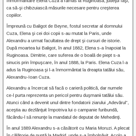
înmormântare Elena Cuza a rămas la Ruginoasa, judeţul Iaşi,
ca să-şi chibzuiască măsurile necesare pentru creşterea
copiilor.
Împreună cu Baligot de Beyne, fostul secretar al domnului
Cuza, Elena şi cei doi copii s-au mutat la Paris, unde
Alexandru a urmat facultatea de drept şi cursuri de istorie.
După moartea lui Baligot, în anul 1882, Elena s-a înapoiat la
Ruginoasa. Dimitrie, care suferea de o boală de piept s-a
sinucis prin împuşcare, în anul 1888, la Paris. Elena Cuza l-a
adus la Ruginoasa şi l-a înmormântat la dreapta tatălui său,
Alexandru-Ioan Cuza.
Alexandru a încercat să facă o carieră politică, dar numele
ce-l purta reprezenta un pericol pentru duşmanii tatălui său.
Atunci când a devenit unul dintre fondatorii ziarului „Adevărul”,
aceştia au dezlănţuit împotriva lui o campanie furibundă,
făcându-l să renunţe la mandatul de deputat de Mehedinţi.
În anul 1889 Alexandru s-a căsătorit cu Maria Moruzi. A plecat
în călătorie de nuntă la Madrid, unde s-a îmbolnăvit. Acolo a