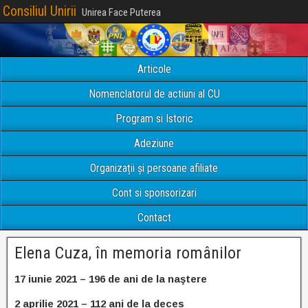
Consiliul Unirii
Unirea Face Puterea
Articole
Nomenclatorul de actiuni al CU
Program si Istoric
Adeziune
Organizații și persoane afiliate
Cont si sponsorizari
Contact
Elena Cuza, în memoria românilor
17 iunie 2021 – 196 de ani de la naştere
2 aprilie 2021 – 112 ani de la deces