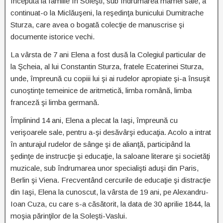
începută la familie în Soleşti, sub îndrumarea mamei sale, a
continuat-o la Miclăuşeni, la reşedinţa bunicului Dumitrache
Sturza, care avea o bogată colecţie de manuscrise şi
documente istorice vechi.
La vârsta de 7 ani Elena a fost dusă la Colegiul particular de
la Şcheia, al lui Constantin Sturza, fratele Ecaterinei Sturza,
unde, împreună cu copiii lui şi ai rudelor apropiate şi-a însuşit
cunoştinţe temeinice de aritmetică, limba română, limba
franceză şi limba germană.
Împlinind 14 ani, Elena a plecat la Iaşi, împreună cu
verişoarele sale, pentru a-şi desăvârşi educaţia. Acolo a intrat
în anturajul rudelor de sânge şi de alianţă, participând la
şedinţe de instrucţie şi educaţie, la saloane literare şi societăţi
muzicale, sub îndrumarea unor specialişti aduşi din Paris,
Berlin şi Viena. Frecventând cercurile de educaţie şi distracţie
din Iaşi, Elena la cunoscut, la vârsta de 19 ani, pe Alexandru-
Ioan Cuza, cu care s-a căsătorit, la data de 30 aprilie 1844, la
moşia părinţilor de la Soleşti-Vaslui.