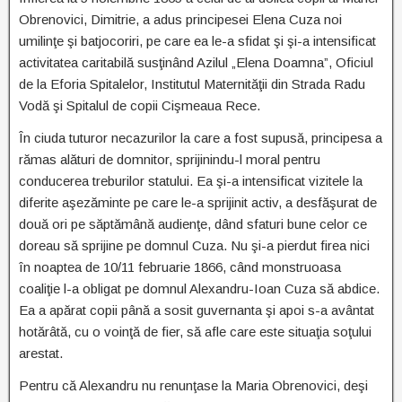
Obrenovici, Dimitrie, a adus principesei Elena Cuza noi
umilinţe şi batjocoriri, pe care ea le-a sfidat şi şi-a intensificat
activitatea caritabilă susţinând Azilul „Elena Doamna”, Oficiul
de la Eforia Spitalelor, Institutul Maternităţii din Strada Radu
Vodă şi Spitalul de copii Cişmeaua Rece.
În ciuda tuturor necazurilor la care a fost supusă, principesa a
rămas alături de domnitor, sprijinindu-l moral pentru
conducerea treburilor statului. Ea şi-a intensificat vizitele la
diferite aşezăminte pe care le-a sprijinit activ, a desfăşurat de
două ori pe săptămână audienţe, dând sfaturi bune celor ce
doreau să sprijine pe domnul Cuza. Nu şi-a pierdut firea nici
în noaptea de 10/11 februarie 1866, când monstruoasa
coaliţie l-a obligat pe domnul Alexandru-Ioan Cuza să abdice.
Ea a apărat copii până a sosit guvernanta şi apoi s-a avântat
hotărâtă, cu o voinţă de fier, să afle care este situaţia soţului
arestat.
Pentru că Alexandru nu renunţase la Maria Obrenovici, deşi