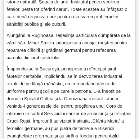
istorie naturală, Şcoala de arte, Institutul pentru şcolirea
fetelor, peste tot oferind daruri. Toate acestea au înfăţişat-o
ca o bună organizatoare pentru rezolvarea problemelor
sănătăţii publice şi ale culturii.
Ajungând la Ruginoasa, reşedinţa particulară cumpărată de la
vărul său, Mihail Sturza, principesa a angajat meşteri pentru
repararea clădirii şi grădinari germani pentru refacerea
parcului din jurul castelului.
Înapoindu-se la Bucureşti, principesa a reînceput şirul
faptelor caritabile, implicându-se în dezvoltarea industriei
textile de pe lângă mănăstiri, ea comandând pânza de
uniforme pentru şcolile pe care le patrona. L-a însoţit pe
domn la Spitalul Colţea şi la Garnizoana militară, atunci
venindu-i generoasele idei pentru pregătirea unui Corp de
infirmieri în cadrul Serviciului sanitar de ambulanţă şi înfiinţării
Crucii Roşii. Împreună au vizitat Instituţia „Sfânta Maria” a
femeilor germane, au pus piatra de temelie a Bisericii
evangheliste reformate şi au strâns fonduri pentru Azilul