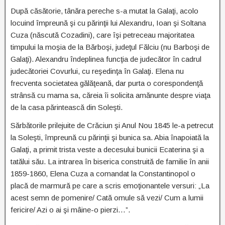
După căsătorie, tânăra pereche s-a mutat la Galaţi, acolo
locuind împreună şi cu părinţii lui Alexandru, Ioan şi Soltana
Cuza (născută Cozadini), care îşi petreceau majoritatea
timpului la moşia de la Bărboşi, judeţul Fălciu (nu Barboşi de
Galaţi). Alexandru îndeplinea funcţia de judecător în cadrul
judecătoriei Covurlui, cu reşedinţa în Galaţi. Elena nu
frecventa societatea gălăţeană, dar purta o corespondenţă
strânsă cu mama sa, căreia îi solicita amănunte despre viaţa
de la casa părintească din Soleşti.
Sărbătorile prilejuite de Crăciun şi Anul Nou 1845 le-a petrecut
la Soleşti, împreună cu părinţii şi bunica sa. Abia înapoiată la
Galaţi, a primit trista veste a decesului bunicii Ecaterina şi a
tatălui său. La intrarea în biserica construită de familie în anii
1859-1860, Elena Cuza a comandat la Constantinopol o
placă de marmură pe care a scris emoţionantele versuri: „La
acest semn de pomenire/ Cată omule să vezi/ Cum a lumii
fericire/ Azi o ai şi mâine-o pierzi…”.