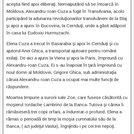
aceştia fiind apoi eliberaţi. Nemaiputând să se întoarcă în
Moldova, Alexandru-Ioan Cuza a fugit în Transilvania, acolo
participând la adunarea revoluţionarilor transilvăneni de la Blaj
şi apoi a ajuns în Bucovina, la Cernăuţi, unde a găsit adăpost
în casa lui Eudoxiu Hurmuzachi.
Elena Cuza a trecut în Basarabia şi apoi în Cernăuţi şi cu
ajutorul Anei Ghica, a transportat ajutoare pentru românii
exilaţi. De aici a ajuns la Viena şi apoi la Paris, împreună cu
Alexandru-Ioan Cuza. Ei s-au înapoiat în ţară împreună cu
noul domn al Moldovei, Grigore Ghica, sub administraţia
căruia Alexandru-Ioan Cuza a ocupat mai multe funcţii de
răspundere.
Moartea timpurie a surorii sale Zoe, care fusese căsătorită cu
moşierul Iordache Lambrino de la Banca-Tutova şi căreia îi
rămăseseră trei copii orfani, a îndurerat-o profund. Elena a
rămas o perioadă de timp la moşia cumnatului său de la
Banca, ( azi judeţul Vaslui), îngrijindu-i pe cei trei nepoţi.