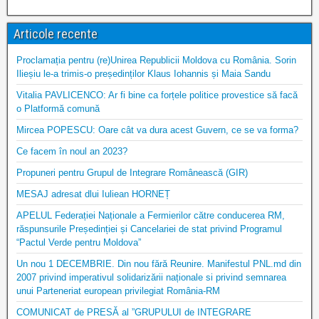
Articole recente
Proclamația pentru (re)Unirea Republicii Moldova cu România. Sorin
Ilieșiu le-a trimis-o președinților Klaus Iohannis și Maia Sandu
Vitalia PAVLICENCO: Ar fi bine ca forțele politice provestice să facă
o Platformă comună
Mircea POPESCU: Oare cât va dura acest Guvern, ce se va forma?
Ce facem în noul an 2023?
Propuneri pentru Grupul de Integrare Românească (GIR)
MESAJ adresat dlui Iuliean HORNEȚ
APELUL Federației Naționale a Fermierilor către conducerea RM,
răspunsurile Președinției și Cancelariei de stat privind Programul
“Pactul Verde pentru Moldova”
Un nou 1 DECEMBRIE. Din nou fără Reunire. Manifestul PNL.md din
2007 privind imperativul solidarizării naționale si privind semnarea
unui Parteneriat european privilegiat România-RM
COMUNICAT de PRESĂ al ”GRUPULUI de INTEGRARE