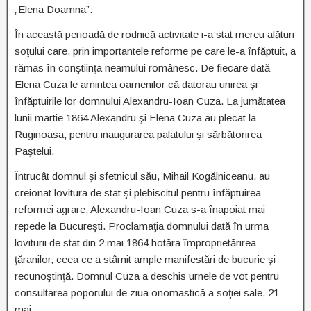
„Elena Doamna”.
În această perioadă de rodnică activitate i-a stat mereu alături
soţului care, prin importantele reforme pe care le-a înfăptuit, a
rămas în conştiinţa neamului românesc. De fiecare dată
Elena Cuza le amintea oamenilor că datorau unirea şi
înfăptuirile lor domnului Alexandru-Ioan Cuza. La jumătatea
lunii martie 1864 Alexandru şi Elena Cuza au plecat la
Ruginoasa, pentru inaugurarea palatului şi sărbătorirea
Paştelui.
Întrucât domnul şi sfetnicul său, Mihail Kogălniceanu, au
creionat lovitura de stat şi plebiscitul pentru înfăptuirea
reformei agrare, Alexandru-Ioan Cuza s-a înapoiat mai
repede la Bucureşti. Proclamaţia domnului dată în urma
loviturii de stat din 2 mai 1864 hotăra împroprietărirea
ţăranilor, ceea ce a stârnit ample manifestări de bucurie şi
recunoştinţă. Domnul Cuza a deschis urnele de vot pentru
consultarea poporului de ziua onomastică a soţiei sale, 21
mai.