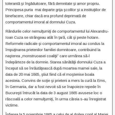
tolerantă şi îngăduitoare, fără demnitate şi amor propriu.
Principesa purta mai departe grija şcolilor şi a instituţiilor de
binefacere, chiar dacă era profund deprimată de
comportamentul imoral al domnului Cuza.
Rândurile celor nemulţumiţi de comportamentul lui Alexandru-
Ioan Cuza se strângeau atât în ţară, cât şi peste hotare.
Reformele radicale şi comportamentul imoral au condus la
împuţinarea prietenilor familiei domnitoare, contribuind la
naşterea „monstruoasei coaliţii” care urmărea să-l
îndepărteze de la domnie. Starea sănătăţii domnului Cuza a
început să se înrăutăţească după moartea mamei sale, la
data de 20 mai 1865, ştiut fiind că el moştenise boala
acesteia. Convins de soţie şi prieteni a mers la cură la Ems,
în Germania, dar a fost nevoit să se înapoieze repede în
Bucureşti întrucât la data de 3 august 1865 avusese loc o
răscoală a celor nemulţumiţi, în urma căreia s-au înregistrat
victime.
Înfierea la 5 noiembrie 1865 a celui de al doilea copil al Mariei