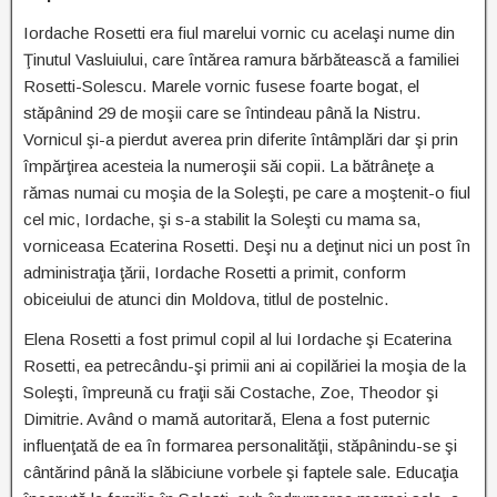
Iordache Rosetti era fiul marelui vornic cu acelaşi nume din
Ţinutul Vasluiului, care întărea ramura bărbătească a familiei
Rosetti-Solescu. Marele vornic fusese foarte bogat, el
stăpânind 29 de moşii care se întindeau până la Nistru.
Vornicul şi-a pierdut averea prin diferite întâmplări dar şi prin
împărţirea acesteia la numeroşii săi copii. La bătrâneţe a
rămas numai cu moşia de la Soleşti, pe care a moştenit-o fiul
cel mic, Iordache, şi s-a stabilit la Soleşti cu mama sa,
vorniceasa Ecaterina Rosetti. Deşi nu a deţinut nici un post în
administraţia ţării, Iordache Rosetti a primit, conform
obiceiului de atunci din Moldova, titlul de postelnic.
Elena Rosetti a fost primul copil al lui Iordache şi Ecaterina
Rosetti, ea petrecându-şi primii ani ai copilăriei la moşia de la
Soleşti, împreună cu fraţii săi Costache, Zoe, Theodor şi
Dimitrie. Având o mamă autoritară, Elena a fost puternic
influenţată de ea în formarea personalităţii, stăpânindu-se şi
cântărind până la slăbiciune vorbele şi faptele sale. Educaţia