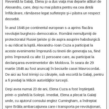
Revenită la Galaţi, Elena şi-a dus viaţa mai departe alături de
Alexandru, care, deşi nu mai păstra pentru ea cea dintâi
înflăcărare, rămăsese legat sufleteşte şi-i păstra un respect
deosebit.
În anul 1848 pe continentul european s-a aprins flacăra
revoluţiei burghezo-democratice. Românii nemulţumiţi de
protectoratul Rusiei ţariste şi de aspra asuprire habsburgică
s-au ridicat la luptă. Alexandru-Ioan Cuza a participat la
aceste evenimente împreună cu tinerii din generaţia sa, fiind
prins împreună cu alte 11 persoane care, au participat la
declanşarea evenimentelor din Moldova. În seara de 29
martie 1848 au fost aruncaţi în beciurile casei Mavrocordat.
De aici au fost trimişi cu căruţele, sub escortă la Galaţi, pentru
a fi predaţi la Măcin autorităţilor turceşti.
Deşi avea numai 23 de ani, Elena Cuza a fost înştiinţată
printr-o ştafetă la Soleşti. Imediat, Elena a plecat la Galaţi
unde, cu ajutorul consului englez Cumingham, a îndreptat
spre Brăila ambarcaţiunea care-i transporta pe revoluţionari,