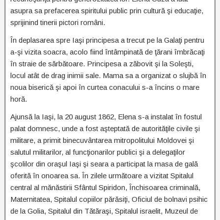
asupra sa prefacerea spiritului public prin cultură şi educaţie,
sprijinind tinerii pictori români.
În deplasarea spre Iaşi principesa a trecut pe la Galaţi pentru
a-şi vizita soacra, acolo fiind întâmpinată de ţărani îmbrăcaţi
în straie de sărbătoare. Principesa a zăbovit şi la Soleşti,
locul atât de drag inimii sale. Mama sa a organizat o slujbă în
noua biserică şi apoi în curtea conacului s-a încins o mare
horă.
Ajunsă la Iaşi, la 20 august 1862, Elena s-a instalat în fostul
palat domnesc, unde a fost aşteptată de autorităţile civile şi
militare, a primit binecuvântarea mitropolitului Moldovei şi
salutul militarilor, al funcţionarilor publici şi a delegaţilor
şcolilor din oraşul Iaşi şi seara a participat la masa de gală
oferită în onoarea sa. În zilele următoare a vizitat Spitalul
central al mănăstirii Sfântul Spiridon, Închisoarea criminală,
Maternitatea, Spitalul copiilor părăsiţi, Oficiul de bolnavi psihic
de la Golia, Spitalul din Tătăraşi, Spitalul israelit, Muzeul de