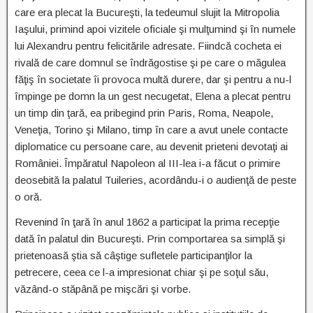
care era plecat la Bucureşti, la tedeumul slujit la Mitropolia
Iaşului, primind apoi vizitele oficiale şi mulţumind şi în numele
lui Alexandru pentru felicitările adresate. Fiindcă cocheta ei
rivală de care domnul se îndrăgostise şi pe care o măgulea
făţiş în societate îi provoca multă durere, dar şi pentru a nu-l
împinge pe domn la un gest necugetat, Elena a plecat pentru
un timp din ţară, ea pribegind prin Paris, Roma, Neapole,
Veneţia, Torino şi Milano, timp în care a avut unele contacte
diplomatice cu persoane care, au devenit prieteni devotaţi ai
României. Împăratul Napoleon al III-lea i-a făcut o primire
deosebită la palatul Tuileries, acordându-i o audienţă de peste
o oră.
Revenind în ţară în anul 1862 a participat la prima recepţie
dată în palatul din Bucureşti. Prin comportarea sa simplă şi
prietenoasă ştia să câştige sufletele participanţilor la
petrecere, ceea ce l-a impresionat chiar şi pe soţul său,
văzând-o stăpână pe mişcări şi vorbe.