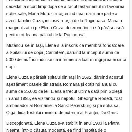
decedat la scurt timp după ce a făcut testamentul în favoarea
soţiei sale, Maria Moruzi moştenind cea mai mare parte a
averii familiei Cuza, inclusiv moşia de la Ruginoasa. Maria a
marginalizat-o pe Elena Cuza, determinând-o să părăsească
pentru totdeauna palatul de la Ruginoasa.
Mutându-se în Iaşi, Elena s-a înscris ca membră fondatoare
a Spitalului de copii „Caritatea”, dăruind la început suma de
5000 de lei. Încriindu-se ca infirmieră a luat în îngrijirea ei cinci
copii.
Elena Cuza a părăsit spitalul din Iaşi în 1892, dăruind acestui
aşezământ casele din strada Romană şi cotizind anual cu
suma de 25.000 de lei. Elena a trecut ultima dată prin Soleşti
în anul 1895, ea vizitându-şi nepotul, Gheorghe Rosetti, fost
ambasador al României la Sankt Petersburg şi pe soţia sa,
Olga, fiica fostului ministru de externe al Franţei, De Gers.
Decepţionată, Elena Cuza s-a stabilit în anul 1903 la Piatra
Neamţ, într-o căsuţă modestă, ea fiind însoţită de o