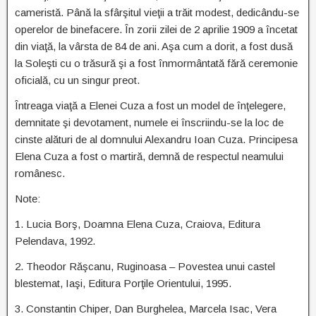
cameristă. Până la sfârşitul vieţii a trăit modest, dedicându-se
operelor de binefacere. În zorii zilei de 2 aprilie 1909 a încetat
din viaţă, la vârsta de 84 de ani. Aşa cum a dorit, a fost dusă
la Soleşti cu o trăsură şi a fost înmormântată fără ceremonie
oficială, cu un singur preot.
Întreaga viaţă a Elenei Cuza a fost un model de înţelegere,
demnitate şi devotament, numele ei înscriindu-se la loc de
cinste alături de al domnului Alexandru Ioan Cuza. Principesa
Elena Cuza a fost o martiră, demnă de respectul neamului
românesc.
Note:
1. Lucia Borş, Doamna Elena Cuza, Craiova, Editura
Pelendava, 1992.
2. Theodor Răşcanu, Ruginoasa – Povestea unui castel
blestemat, Iaşi, Editura Porţile Orientului, 1995.
3. Constantin Chiper, Dan Burghelea, Marcela Isac, Vera