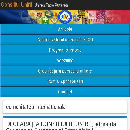
Consiliul Unirii
Unirea Face Puterea
Articole
Nomenclatorul de actiuni al CU
Program si Istoric
Adeziune
Organizații și persoane afiliate
Cont si sponsorizari
Contact
comunitatea internationala
DECLARAŢIA CONSILIULUI UNIRII, adresată