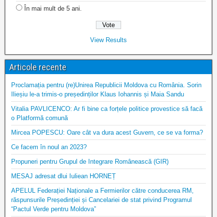
În mai mult de 5 ani.
View Results
Articole recente
Proclamația pentru (re)Unirea Republicii Moldova cu România. Sorin
Ilieșiu le-a trimis-o președinților Klaus Iohannis și Maia Sandu
Vitalia PAVLICENCO: Ar fi bine ca forțele politice provestice să facă
o Platformă comună
Mircea POPESCU: Oare cât va dura acest Guvern, ce se va forma?
Ce facem în noul an 2023?
Propuneri pentru Grupul de Integrare Românească (GIR)
MESAJ adresat dlui Iuliean HORNEȚ
APELUL Federației Naționale a Fermierilor către conducerea RM,
răspunsurile Președinției și Cancelariei de stat privind Programul
“Pactul Verde pentru Moldova”