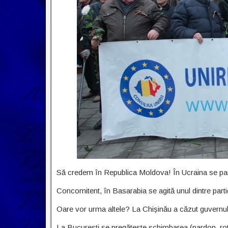
Să credem în Republica Moldova! În Ucraina se par
Concomitent, în Basarabia se agită unul dintre partide
Oare vor urma altele? La Chișinău a căzut guvernul
La București se pregătește schimbarea (pardon, rot