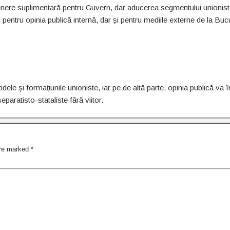
nere suplimentară pentru Guvern, dar aducerea segmentului unionist
pentru opinia publică internă, dar și pentru mediile externe de la Bucu
ele și formațiunile unioniste, iar pe de altă parte, opinia publică va 
paratisto-stataliste fără viitor.
are marked
*