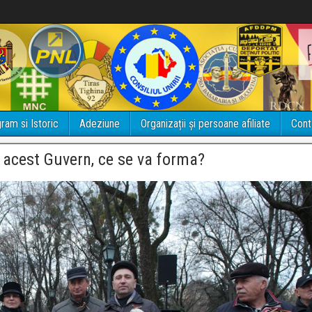
ram si Istoric
Adeziune
Organizații și persoane afiliate
Cont
acest Guvern, ce se va forma?