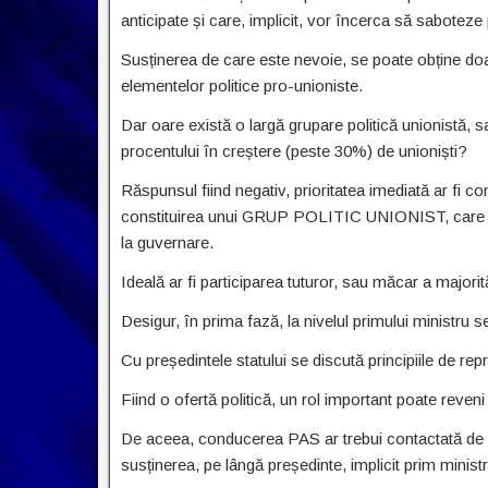
anticipate și care, implicit, vor încerca să sabote
Susținerea de care este nevoie, se poate obține doa
elementelor politice pro-unioniste.
Dar oare există o largă grupare politică unionistă, 
procentului în creștere (peste 30%) de unioniști?
Răspunsul fiind negativ, prioritatea imediată ar fi co
constituirea unui GRUP POLITIC UNIONIST, care să s
la guvernare.
Ideală ar fi participarea tuturor, sau măcar a majorită
Desigur, în prima fază, la nivelul primului ministru se
Cu președintele statului se discută principiile de r
Fiind o ofertă politică, un rol important poate reven
De aceea, conducerea PAS ar trebui contactată de gr
susținerea, pe lângă președinte, implicit prim ministru