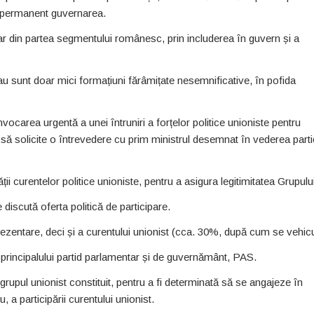
ze permanent guvernarea.
r din partea segmentului românesc, prin includerea în guvern și a
sau sunt doar mici formațiuni fărâmițate nesemnificative, în pofida
nvocarea urgentă a unei întruniri a forțelor politice unioniste pentru
olicite o întrevedere cu prim ministrul desemnat în vederea partic
ții curentelor politice unioniste, pentru a asigura legitimitatea Grupului
 discută oferta politică de participare.
eprezentare, deci și a curentului unionist (cca. 30%, după cum se vehic
i principalului partid parlamentar și de guvernământ, PAS.
upul unionist constituit, pentru a fi determinată să se angajeze în
, a participării curentului unionist.