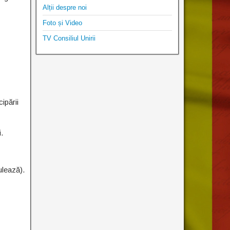
Alții despre noi
Foto și Video
TV Consiliul Unirii
ipării
.
ulează).