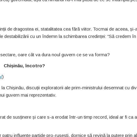
ții de dragostea ei, statalitatea cea fără viitor. Tocmai de aceea, și-
ele destabilizării cu un îndemn la schimbarea credinței: “Să credem în
 sectare, oare cât va dura noul guvern ce se va forma?
Chișinău, încotro?
o/
)
a Chișinău, discuții exploratorii ale prim-ministrului desemnat cu di
unui guvern mai reprezentativ.
t de susținere și care s-a erodat într-un timp record, ideal ar fi ca 
patru influente partide pro-rusești, dornice să revină la putere prin a