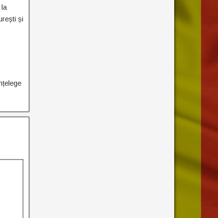
 la
rești și
înțelege