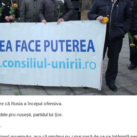
e că Rusia a început ofensiva.
le pro-rusești, partidul lui Șor.
.
irea) guvernului, așa că nimănui nu-i mai pasă de ce se întâmplă pe