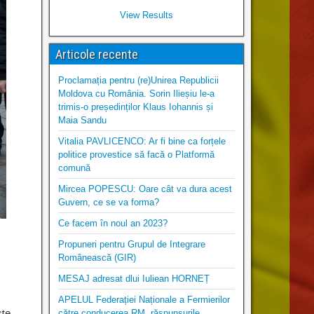
View Results
Articole recente
Proclamația pentru (re)Unirea Republicii
Moldova cu România. Sorin Ilieșiu le-a
trimis-o președinților Klaus Iohannis și
Maia Sandu
Vitalia PAVLICENCO: Ar fi bine ca forțele
politice provestice să facă o Platformă
comună
Mircea POPESCU: Oare cât va dura acest
Guvern, ce se va forma?
Ce facem în noul an 2023?
Propuneri pentru Grupul de Integrare
Românească (GIR)
MESAJ adresat dlui Iuliean HORNEȚ
APELUL Federației Naționale a Fermierilor
ste
către conducerea RM, răspunsurile