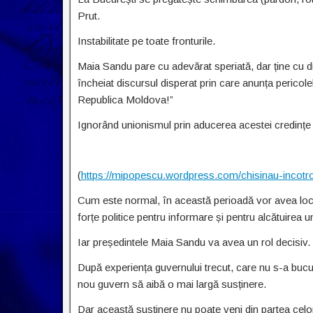
Prut.
Instabilitate pe toate fronturile.
Maia Sandu pare cu adevărat speriată, dar ține cu din
încheiat discursul disperat prin care anunța pericol
Republica Moldova!”
Ignorând unionismul prin aducerea acestei credințe
(
https://mipopescu.wordpress.com/chisinau-incotr
Cum este normal, în această perioadă vor avea loc l
forțe politice pentru informare și pentru alcătuirea 
Iar președintele Maia Sandu va avea un rol decisiv.
După experiența guvernului trecut, care nu s-a bucura
nou guvern să aibă o mai largă susținere.
Dar această susținere nu poate veni din partea celor 