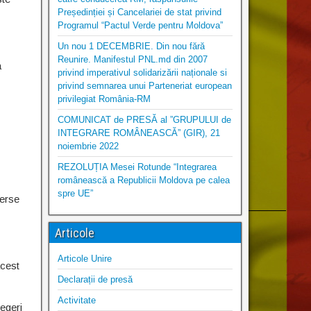
Președinției și Cancelariei de stat privind
Programul “Pactul Verde pentru Moldova”
Un nou 1 DECEMBRIE. Din nou fără
Reunire. Manifestul PNL.md din 2007
a
privind imperativul solidarizării naționale si
privind semnarea unui Parteneriat european
privilegiat România-RM
COMUNICAT de PRESĂ al ”GRUPULUI de
INTEGRARE ROMÂNEASCĂ” (GIR), 21
noiembrie 2022
REZOLUȚIA Mesei Rotunde “Integrarea
românească a Republicii Moldova pe calea
spre UE”
verse
Articole
Articole Unire
acest
Declarații de presă
Activitate
legeri