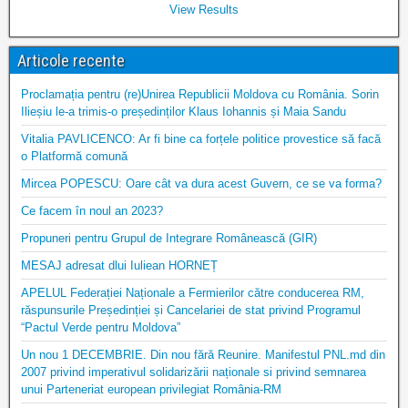
View Results
Articole recente
Proclamația pentru (re)Unirea Republicii Moldova cu România. Sorin
Ilieșiu le-a trimis-o președinților Klaus Iohannis și Maia Sandu
Vitalia PAVLICENCO: Ar fi bine ca forțele politice provestice să facă
o Platformă comună
Mircea POPESCU: Oare cât va dura acest Guvern, ce se va forma?
Ce facem în noul an 2023?
Propuneri pentru Grupul de Integrare Românească (GIR)
MESAJ adresat dlui Iuliean HORNEȚ
APELUL Federației Naționale a Fermierilor către conducerea RM,
răspunsurile Președinției și Cancelariei de stat privind Programul
“Pactul Verde pentru Moldova”
Un nou 1 DECEMBRIE. Din nou fără Reunire. Manifestul PNL.md din
2007 privind imperativul solidarizării naționale si privind semnarea
unui Parteneriat european privilegiat România-RM