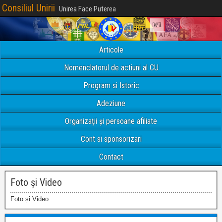
Consiliul Unirii
Unirea Face Puterea
Articole
Nomenclatorul de actiuni al CU
Program si Istoric
Adeziune
Organizații și persoane afiliate
Cont si sponsorizari
Contact
Foto și Video
Foto și Video