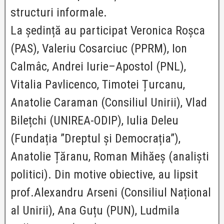
structuri informale.
La ședință au participat Veronica Roșca
(PAS), Valeriu Cosarciuc (PPRM), Ion
Calmâc, Andrei Iurie–Apostol (PNL),
Vitalia Pavlicenco, Timotei Țurcanu,
Anatolie Caraman (Consiliul Unirii), Vlad
Bilețchi (UNIREA-ODIP), Iulia Deleu
(Fundația ”Dreptul și Democrația”),
Anatolie Țăranu, Roman Mihăeș (analiști
politici). Din motive obiective, au lipsit
prof.Alexandru Arseni (Consiliul Național
al Unirii), Ana Guțu (PUN), Ludmila