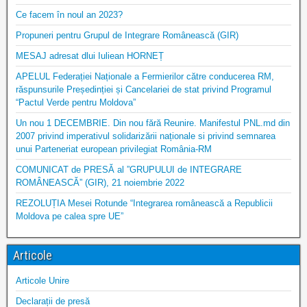
Ce facem în noul an 2023?
Propuneri pentru Grupul de Integrare Românească (GIR)
MESAJ adresat dlui Iuliean HORNEȚ
APELUL Federației Naționale a Fermierilor către conducerea RM,
răspunsurile Președinției și Cancelariei de stat privind Programul
“Pactul Verde pentru Moldova”
Un nou 1 DECEMBRIE. Din nou fără Reunire. Manifestul PNL.md din
2007 privind imperativul solidarizării naționale si privind semnarea
unui Parteneriat european privilegiat România-RM
COMUNICAT de PRESĂ al ”GRUPULUI de INTEGRARE
ROMÂNEASCĂ” (GIR), 21 noiembrie 2022
REZOLUȚIA Mesei Rotunde “Integrarea românească a Republicii
Moldova pe calea spre UE”
Articole
Articole Unire
Declarații de presă