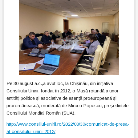
Pe 30 august a.c.,a avut loc, la Chișinău, din inițiativa
Consiliului Unirii, fondat în 2012, o Masă rotundă a unor
entități politice și asociative de esență proeuropeană și
proromânească, moderată de Mircea Popescu, președintele
Consiliului Mondial Român (SUA).
http://www.consiliul-unirii.ro/2022/08/30/comunicat-de-presa-
al-consiliului-unirii-2012/