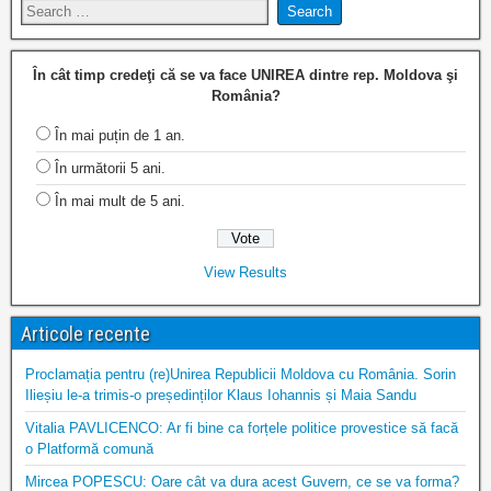
În cât timp credeţi că se va face UNIREA dintre rep. Moldova şi
România?
În mai puțin de 1 an.
În următorii 5 ani.
În mai mult de 5 ani.
View Results
Articole recente
Proclamația pentru (re)Unirea Republicii Moldova cu România. Sorin
Ilieșiu le-a trimis-o președinților Klaus Iohannis și Maia Sandu
Vitalia PAVLICENCO: Ar fi bine ca forțele politice provestice să facă
o Platformă comună
Mircea POPESCU: Oare cât va dura acest Guvern, ce se va forma?