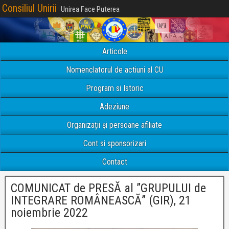
Consiliul Unirii
Unirea Face Puterea
Articole
Nomenclatorul de actiuni al CU
Program si Istoric
Adeziune
Organizații și persoane afiliate
Cont si sponsorizari
Contact
COMUNICAT de PRESĂ al ”GRUPULUI de
INTEGRARE ROMÂNEASCĂ” (GIR), 21
noiembrie 2022