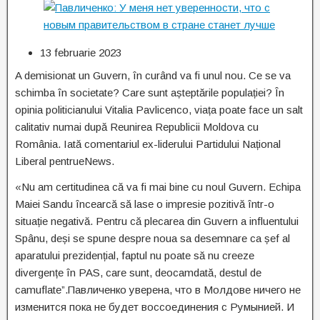
13 februarie 2023
A demisionat un Guvern, în curând va fi unul nou. Ce se va
schimba în societate? Care sunt așteptările populației? În
opinia politicianului Vitalia Pavlicenco, viața poate face un salt
calitativ numai după Reunirea Republicii Moldova cu
România. Iată comentariul ex-liderului Partidului Național
Liberal pentrueNews.
«Nu am certitudinea că va fi mai bine cu noul Guvern. Echipa
Maiei Sandu încearcă să lase o impresie pozitivă într-o
situație negativă. Pentru că plecarea din Guvern a influentului
Spânu, deși se spune despre noua sa desemnare ca șef al
aparatului prezidențial, faptul nu poate să nu creeze
divergențe în PAS, care sunt, deocamdată, destul de
camuflate”.Павличенко уверена, что в Молдове ничего не
изменится пока не будет воссоединения с Румынией. И