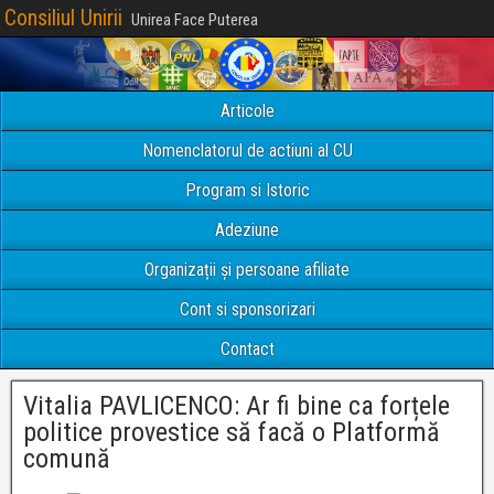
Consiliul Unirii
Unirea Face Puterea
Articole
Nomenclatorul de actiuni al CU
Program si Istoric
Adeziune
Organizații și persoane afiliate
Cont si sponsorizari
Contact
Vitalia PAVLICENCO: Ar fi bine ca forțele
politice provestice să facă o Platformă
comună