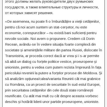
этого должны желать руководители двух румынских
государств, а также влиятельные структуры и личности,
от которых зависят решения.
«De asemenea, nu poate fi o îmbunătățire a vieții cetățenilor,
pentru că noi acum suntem un stat-cerșetor, nu este
economie, corespunzător – nu există bani suficienți pentru
nevoile sociale. Noi avem o propunere. Credem că Dorin
Recean, avându-se în vedere situația foarte complexă din
societate și amenințările militare din partea Rusiei, dislocate în
Transnistria, ar proceda corect dacă ar vrea și i s-ar permite
să aibă un dialog cu forțele politice vestice, proeuropene și
unioniste, pentru a vedea cum putem rezista împreună în fața
pericolului revenirii la putere a forțelor proruse din Moldova. Și
să analizăm opțiunea/calea/varianta Reunirii cât mai grabnice
cu România, ca un proect de securitate în sud-estul Europei,
prin securitatea cetățenilor din cele două state românești
reunificate. Cu atât mai mult cu cât despre aceasta vorbesc
deschis și hotărât liderii unor partide proeuropene, unioniste.