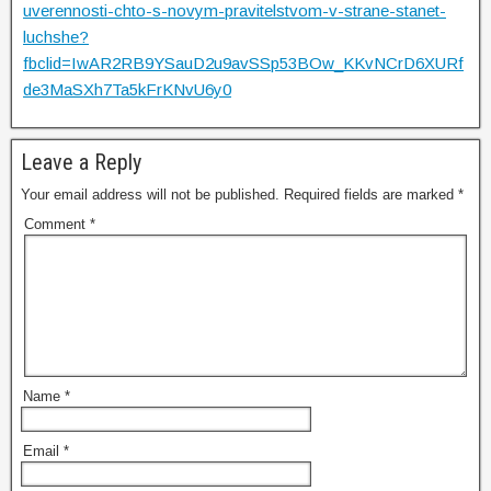
uverennosti-chto-s-novym-pravitelstvom-v-strane-stanet-
luchshe?
fbclid=IwAR2RB9YSauD2u9avSSp53BOw_KKvNCrD6XURf
de3MaSXh7Ta5kFrKNvU6y0
Leave a Reply
Your email address will not be published.
Required fields are marked
*
Comment
*
Name
*
Email
*