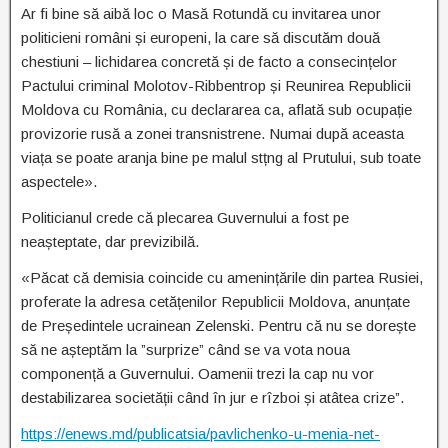
Ar fi bine să aibă loc o Masă Rotundă cu invitarea unor
politicieni români și europeni, la care să discutăm două
chestiuni – lichidarea concretă și de facto a consecințelor
Pactului criminal Molotov-Ribbentrop și Reunirea Republicii
Moldova cu România, cu declararea ca, aflată sub ocupație
provizorie rusă a zonei transnistrene. Numai după aceasta
viața se poate aranja bine pe malul stțng al Prutului, sub toate
aspectele».
Politicianul crede că plecarea Guvernului a fost pe
neașteptate, dar previzibilă.
«Păcat că demisia coincide cu amenințările din partea Rusiei,
proferate la adresa cetățenilor Republicii Moldova, anunțate
de Președintele ucrainean Zelenski. Pentru că nu se dorește
să ne așteptăm la ”surprize” când se va vota noua
componență a Guvernului. Oamenii trezi la cap nu vor
destabilizarea societății când în jur e rîzboi și atâtea crize”.
https://enews.md/publicatsia/pavlichenko-u-menia-net-