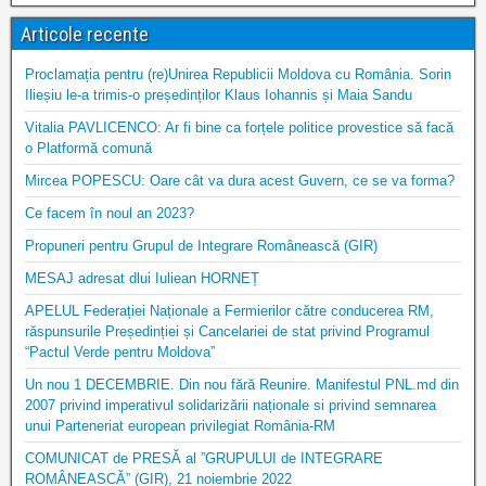
Articole recente
Proclamația pentru (re)Unirea Republicii Moldova cu România. Sorin
Ilieșiu le-a trimis-o președinților Klaus Iohannis și Maia Sandu
Vitalia PAVLICENCO: Ar fi bine ca forțele politice provestice să facă
o Platformă comună
Mircea POPESCU: Oare cât va dura acest Guvern, ce se va forma?
Ce facem în noul an 2023?
Propuneri pentru Grupul de Integrare Românească (GIR)
MESAJ adresat dlui Iuliean HORNEȚ
APELUL Federației Naționale a Fermierilor către conducerea RM,
răspunsurile Președinției și Cancelariei de stat privind Programul
“Pactul Verde pentru Moldova”
Un nou 1 DECEMBRIE. Din nou fără Reunire. Manifestul PNL.md din
2007 privind imperativul solidarizării naționale si privind semnarea
unui Parteneriat european privilegiat România-RM
COMUNICAT de PRESĂ al ”GRUPULUI de INTEGRARE
ROMÂNEASCĂ” (GIR), 21 noiembrie 2022