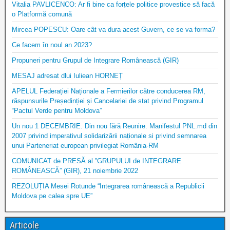
Vitalia PAVLICENCO: Ar fi bine ca forțele politice provestice să facă
o Platformă comună
Mircea POPESCU: Oare cât va dura acest Guvern, ce se va forma?
Ce facem în noul an 2023?
Propuneri pentru Grupul de Integrare Românească (GIR)
MESAJ adresat dlui Iuliean HORNEȚ
APELUL Federației Naționale a Fermierilor către conducerea RM,
răspunsurile Președinției și Cancelariei de stat privind Programul
“Pactul Verde pentru Moldova”
Un nou 1 DECEMBRIE. Din nou fără Reunire. Manifestul PNL.md din
2007 privind imperativul solidarizării naționale si privind semnarea
unui Parteneriat european privilegiat România-RM
COMUNICAT de PRESĂ al ”GRUPULUI de INTEGRARE
ROMÂNEASCĂ” (GIR), 21 noiembrie 2022
REZOLUȚIA Mesei Rotunde “Integrarea românească a Republicii
Moldova pe calea spre UE”
Articole