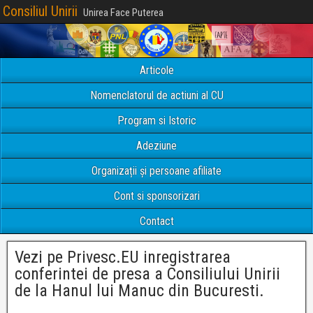
Consiliul Unirii
Unirea Face Puterea
Articole
Nomenclatorul de actiuni al CU
Program si Istoric
Adeziune
Organizații și persoane afiliate
Cont si sponsorizari
Contact
Vezi pe Privesc.EU inregistrarea
conferintei de presa a Consiliului Unirii
de la Hanul lui Manuc din Bucuresti.