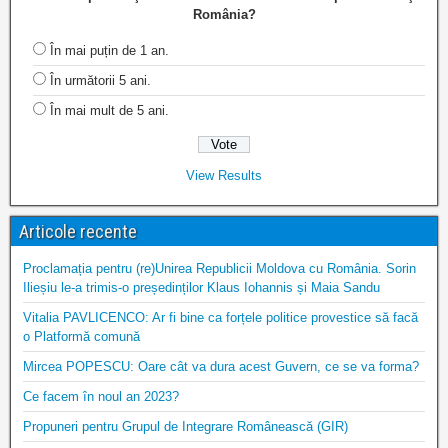
România?
În mai puțin de 1 an.
În următorii 5 ani.
În mai mult de 5 ani.
View Results
Articole recente
Proclamația pentru (re)Unirea Republicii Moldova cu România. Sorin
Ilieșiu le-a trimis-o președinților Klaus Iohannis și Maia Sandu
Vitalia PAVLICENCO: Ar fi bine ca forțele politice provestice să facă
o Platformă comună
Mircea POPESCU: Oare cât va dura acest Guvern, ce se va forma?
Ce facem în noul an 2023?
Propuneri pentru Grupul de Integrare Românească (GIR)