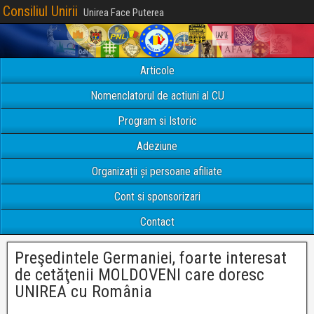
Consiliul Unirii
Unirea Face Puterea
Articole
Nomenclatorul de actiuni al CU
Program si Istoric
Adeziune
Organizații și persoane afiliate
Cont si sponsorizari
Contact
Preşedintele Germaniei, foarte interesat
de cetăţenii MOLDOVENI care doresc
UNIREA cu România