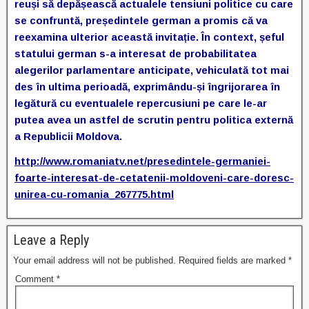
reuși să depășească actualele tensiuni politice cu care
se confruntă, președintele german a promis că va
reexamina ulterior această invitație. În context, șeful
statului german s-a interesat de probabilitatea
alegerilor parlamentare anticipate, vehiculată tot mai
des în ultima perioadă, exprimându-și îngrijorarea în
legătură cu eventualele repercusiuni pe care le-ar
putea avea un astfel de scrutin pentru politica externă
a Republicii Moldova.
http://www.romaniatv.net/presedintele-germaniei-
foarte-interesat-de-cetatenii-moldoveni-care-doresc-
unirea-cu-romania_267775.html
Leave a Reply
Your email address will not be published.
Required fields are marked
*
Comment
*