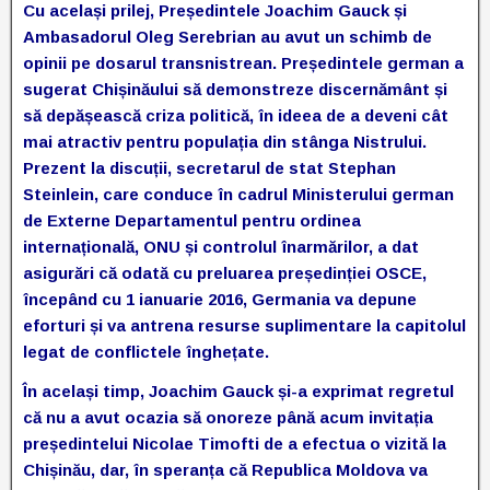
Cu același prilej, Președintele Joachim Gauck și
Ambasadorul Oleg Serebrian au avut un schimb de
opinii pe dosarul transnistrean. Președintele german a
sugerat Chișinăului să demonstreze discernământ și
să depășească criza politică, în ideea de a deveni cât
mai atractiv pentru populația din stânga Nistrului.
Prezent la discuții, secretarul de stat Stephan
Steinlein, care conduce în cadrul Ministerului german
de Externe Departamentul pentru ordinea
internațională, ONU și controlul înarmărilor, a dat
asigurări că odată cu preluarea președinției OSCE,
începând cu 1 ianuarie 2016, Germania va depune
eforturi și va antrena resurse suplimentare la capitolul
legat de conflictele înghețate.
În același timp, Joachim Gauck și-a exprimat regretul
că nu a avut ocazia să onoreze până acum invitația
președintelui Nicolae Timofti de a efectua o vizită la
Chișinău, dar, în speranța că Republica Moldova va