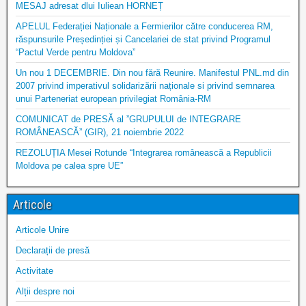
MESAJ adresat dlui Iuliean HORNEȚ
APELUL Federației Naționale a Fermierilor către conducerea RM,
răspunsurile Președinției și Cancelariei de stat privind Programul
“Pactul Verde pentru Moldova”
Un nou 1 DECEMBRIE. Din nou fără Reunire. Manifestul PNL.md din
2007 privind imperativul solidarizării naționale si privind semnarea
unui Parteneriat european privilegiat România-RM
COMUNICAT de PRESĂ al ”GRUPULUI de INTEGRARE
ROMÂNEASCĂ” (GIR), 21 noiembrie 2022
REZOLUȚIA Mesei Rotunde “Integrarea românească a Republicii
Moldova pe calea spre UE”
Articole
Articole Unire
Declarații de presă
Activitate
Alții despre noi