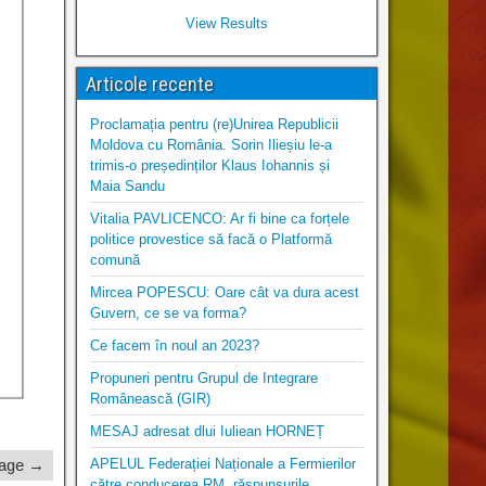
View Results
Articole recente
Proclamația pentru (re)Unirea Republicii
Moldova cu România. Sorin Ilieșiu le-a
trimis-o președinților Klaus Iohannis și
Maia Sandu
Vitalia PAVLICENCO: Ar fi bine ca forțele
politice provestice să facă o Platformă
comună
Mircea POPESCU: Oare cât va dura acest
Guvern, ce se va forma?
Ce facem în noul an 2023?
Propuneri pentru Grupul de Integrare
Românească (GIR)
MESAJ adresat dlui Iuliean HORNEȚ
APELUL Federației Naționale a Fermierilor
mage →
către conducerea RM, răspunsurile