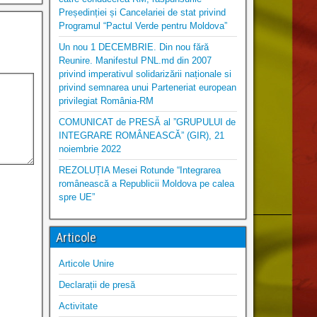
Președinției și Cancelariei de stat privind
Programul “Pactul Verde pentru Moldova”
Un nou 1 DECEMBRIE. Din nou fără
Reunire. Manifestul PNL.md din 2007
privind imperativul solidarizării naționale si
privind semnarea unui Parteneriat european
privilegiat România-RM
COMUNICAT de PRESĂ al ”GRUPULUI de
INTEGRARE ROMÂNEASCĂ” (GIR), 21
noiembrie 2022
REZOLUȚIA Mesei Rotunde “Integrarea
românească a Republicii Moldova pe calea
spre UE”
Articole
Articole Unire
Declarații de presă
Activitate