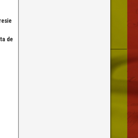
resie
ata de