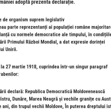
mâniei adoptă prezenta declarație.
ate de organism suprem legislativ
eau parte reprezentanți ai populației române majoritare
rdanță cu normele democratice ale timpului, în condițiil
rării Primului Război
Mondial, a dat expresie dorinței
i Unirii.
ii la 27 martie 1918, cuprindea într-un singur paragraf
rabenilor:
 Țării declară: Republica Democratică Moldovenească
Nistru, Dunăre, Marea Neagră și vechile granițe cu Aust
 ani, din trupul vechii Moldove, În puterea dreptului is