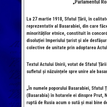
„Parlamentul Ro
La 27 martie 1918, Sfatul Țării, în calit
reprezentativ al Basarabiei, din care făc
minorităților etnice, constituit în conco
disoluției Imperiului țarist și ale desfășu
colective de unitate prin adoptarea Actulu
Textul Actului Unirii, votat de Sfatul Țăr
sufletul și năzuințele spre unire ale basa
„În numele poporului Basarabiei, Sfatul
(Basarabia) în hotarele ei dinspre Prut, 
ruptă de Rusia acum o sută și mai bine de