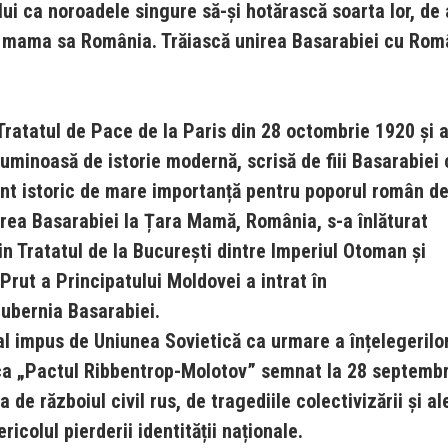
lui
ca noroadele singure să-și hotărască soarta lor, de 
u mama sa România. Trăiască unirea Basarabiei cu Rom
Tratatul de Pace de la Paris din 28 octombrie 1920 și 
uminoasă de istorie modernă, scrisă de fiii Basarabiei 
ent istoric de mare importanță pentru poporul român d
nirea Basarabiei la Țara Mamă, România, s-a înlăturat
in Tratatul de la București dintre Imperiul Otoman și
 Prut a Principatului Moldovei a intrat în
ubernia Basarabiei.
ial impus de Uniunea Sovietică ca urmare a înțelegerilo
t ca „Pactul Ribbentrop-Molotov” semnat la 28 septemb
de războiul civil rus, de tragediile colectivizării și al
ricolul pierderii identității naționale.