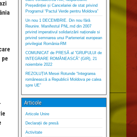
azi
Președinției și Cancelariei de stat privind
ânia
Programul “Pactul Verde pentru Moldova”
Un nou 1 DECEMBRIE. Din nou fără
Reunire. Manifestul PNL.md din 2007
privind imperativul solidarizării naționale si
privind semnarea unui Parteneriat european
a
privilegiat România-RM
care
COMUNICAT de PRESĂ al ”GRUPULUI de
e pe
INTEGRARE ROMÂNEASCĂ” (GIR), 21
noiembrie 2022
REZOLUȚIA Mesei Rotunde “Integrarea
românească a Republicii Moldova pe calea
spre UE”
Articole
r
rie
Articole Unire
e
Declarații de presă
Activitate