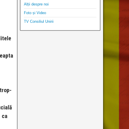
Alții despre noi
Foto și Video
TV Consiliul Unirii
itele
reapta
trop-
cială
, ca