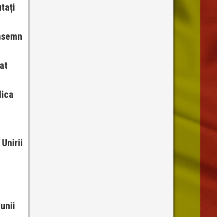
tați
însemn
at
lica
Unirii
unii