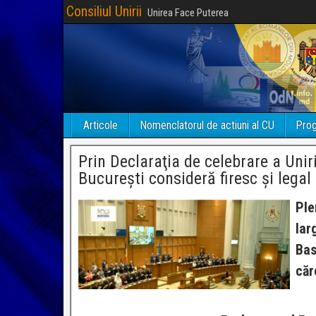
Consiliul Unirii
Unirea Face Puterea
Articole
Nomenclatorul de actiuni al CU
Prog
Prin Declaraţia de celebrare a Uni
București consideră firesc și legal
Ple
lar
Bas
căr