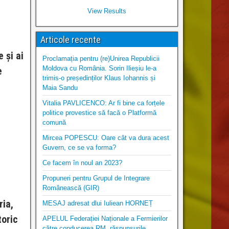
View Results
Articole recente
 și ai
Proclamația pentru (re)Unirea Republicii
Moldova cu România. Sorin Ilieșiu le-a
e
trimis-o președinților Klaus Iohannis și
Maia Sandu
Vitalia PAVLICENCO: Ar fi bine ca forțele
politice provestice să facă o Platformă
comună
Mircea POPESCU: Oare cât va dura acest
Guvern, ce se va forma?
Ce facem în noul an 2023?
Propuneri pentru Grupul de Integrare
Românească (GIR)
ria,
MESAJ adresat dlui Iuliean HORNEȚ
toric
APELUL Federației Naționale a Fermierilor
către conducerea RM, răspunsurile