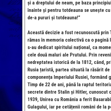
și a dreptului de neam, pe baza principiu
înainte și pentru totdeauna se unește c
de-a pururi și totdeauna!”
Această decizie a fost recunoscută prin 
rămas în memoria colectivă ca o pagină l
s-au dedicat spiritului național, ca mom
cele două maluri ale Prutului. Prin reve
nedreptatea istorică de la 1812, când, pr
Rusia țaristă, partea situată la răsărit de
componența Imperiului Rusiei, formând g
Timp de 22 de ani, până la raptul teritor
secrete dintre Stalin și Hitler, cunoscu
1939, Unirea cu România a ferit Basarabia 
Gulagului, iar pe cetățenii români de la pe