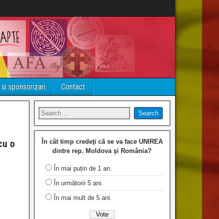
 si sponsorizari
Contact
cu o
În cât timp credeţi că se va face UNIREA
dintre rep. Moldova şi România?
În mai puțin de 1 an.
l
În următorii 5 ani.
În mai mult de 5 ani.