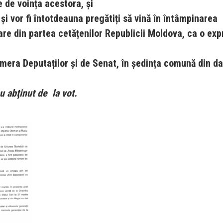
e de voința acestora,
și
și vor fi întotdeauna pregătiți să vină în întâmpinarea
are din partea cetățenilor Republicii Moldova, ca o exp
mera Deputaților și de Senat, în ședința comună din d
 abţinut de la vot.