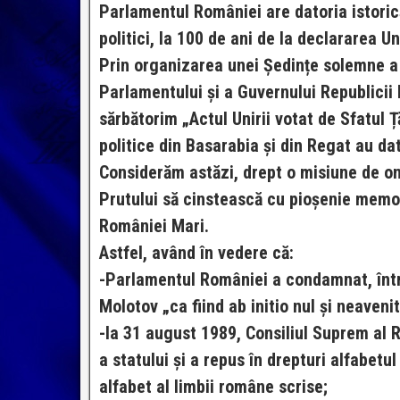
Parlamentul României are datoria istoric
politici, la 100 de ani de la declararea U
Prin organizarea unei Ședințe solemne a 
Parlamentului și a Guvernului Republicii
sărbătorim „Actul Unirii votat de Sfatul 
politice din Basarabia și din Regat au da
Considerăm astăzi, drept o misiune de ono
Prutului să cinstească cu pioșenie memor
României Mari.
Astfel, având în vedere că:
-Parlamentul României a condamnat, într-
Molotov „ca fiind ab initio nul și neavenit
-la 31 august 1989, Consiliul Suprem al 
a statului și a repus în drepturi alfabetul
alfabet al limbii române scrise;