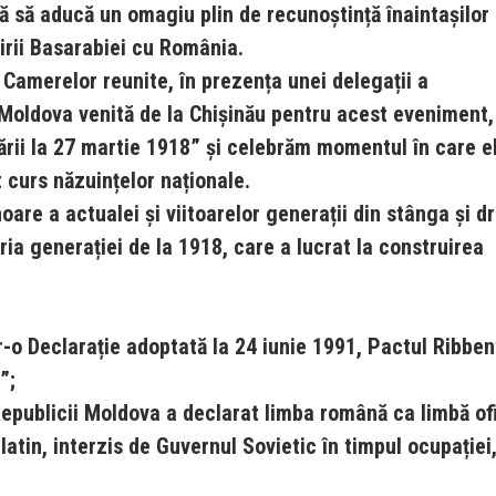
ă să aducă un omagiu plin de recunoștință înaintașilor
nirii Basarabiei cu România.
Camerelor reunite, în prezența unei delegații a
 Moldova venită de la Chișinău pentru acest eveniment,
Țării la 27 martie 1918” și celebrăm momentul în care el
t curs năzuințelor naționale.
are a actualei și viitoarelor generații din stânga și d
ia generației de la 1918, care a lucrat la construirea
o Declarație adoptată la 24 iunie 1991, Pactul Ribben
”;
Republicii Moldova a declarat limba română ca limbă ofi
 latin, interzis de Guvernul Sovietic în timpul ocupației