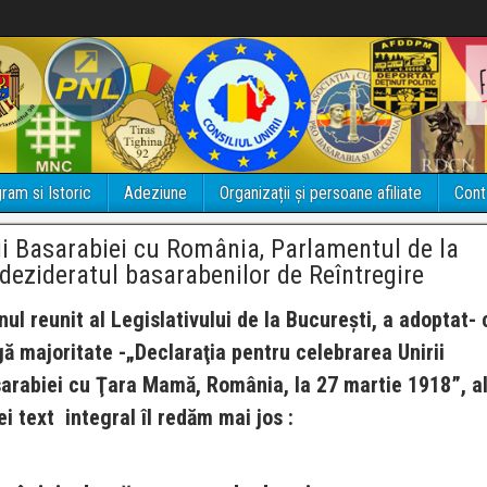
ram si Istoric
Adeziune
Organizații și persoane afiliate
Cont
rii Basarabiei cu România, Parlamentul de la
 dezideratul basarabenilor de Reîntregire
nul reunit al Legislativului de la București, a adoptat- 
gă majoritate -„Declaraţia pentru celebrarea Unirii
arabiei cu Ţara Mamă, România, la 27 martie 1918”, a
ei text integral îl redăm mai jos :